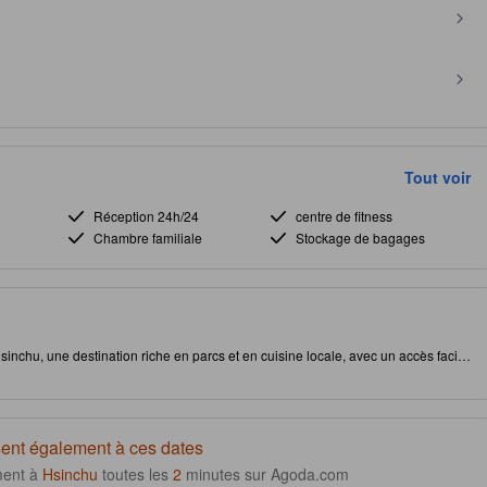
Tout voir
Réception 24h/24
centre de fitness
Chambre familiale
Stockage de bagages
nchu, une destination riche en parcs et en cuisine locale, avec un accès facile
se une gamme d'équipements, y compris un service de petit-déjeuner à emporter
'aventure. Les clients apprécieront le confort de la climatisation et du Wi-Fi gratuit
s charmantes sur les rues animées de la ville. Idéal pour deux voyageurs
e commodité et charme local, garantissant un séjour inoubliable. [Certains contenus
des peuvent survenir]
ent également à ces dates
ment à
Hsinchu
toutes les
2
minutes sur Agoda.com