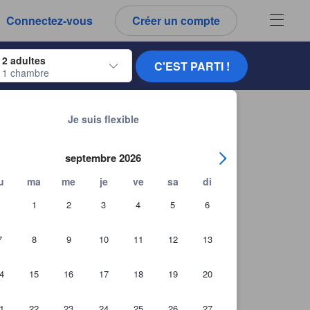
es notes et tous les commentaires que vous voyez sont authentiques.
Connectez-vous
Créer un compte
ur naviguer, appuyez sur Entrée pour sélectionner.
2 adultes
C'EST PARTI !
1 chambre
ur de dates. Utilisez les flèches du clavier pour naviguer entre les dates d'
Chercher d'autres établissements
Je suis flexible
septembre 2026
u
ma
me
je
ve
sa
di
1
2
3
4
5
6
7
8
9
10
11
12
13
4
15
16
17
18
19
20
1
22
23
24
25
26
27