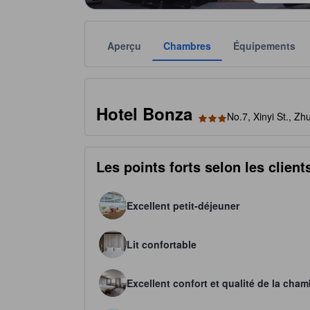
Aperçu
Chambres
Équipements
Chaque notation est fournie par l'établissement à t
tooltip
3 étoiles sur 5
Hotel Bonza
No.7, Xinyi St., Z
Les points forts selon les client
Excellent petit-déjeuner
Lit confortable
Excellent confort et qualité de la cham