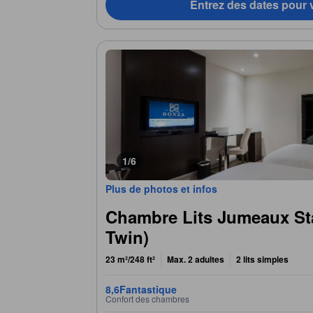
Entrez des dates pour v
1/6
Plus de photos et infos
Chambre Lits Jumeaux St
Twin)
23 m²/248 ft²
Max. 2 adultes
2 lits simples
8,6
Fantastique
Confort des chambres