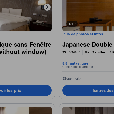
1/10
Plus de photos et infos
que sans Fenêtre
Japanese Double
ithout window)
23 m²/248 ft²
Max. 2 adultes
1 l
8,8
Fantastique
Confort des chambres
vue : ville
oir les prix
Entrez des 