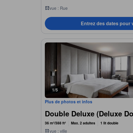
vue : Rue
Entrez des dates pour v
1/5
Plus de photos et infos
Double Deluxe (Deluxe Do
36 m²/388 ft²
Max. 2 adultes
1 lit double
vue : ville