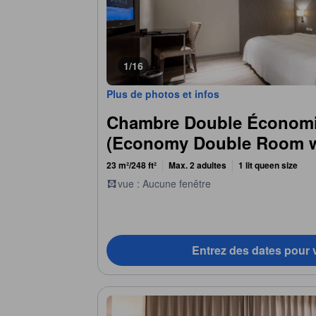
1/16
Plus de photos et infos
Chambre Double Économi
(Economy Double Room w
23 m²/248 ft²
Max. 2 adultes
1 lit queen size
vue : Aucune fenêtre
Entrez des dates pour v