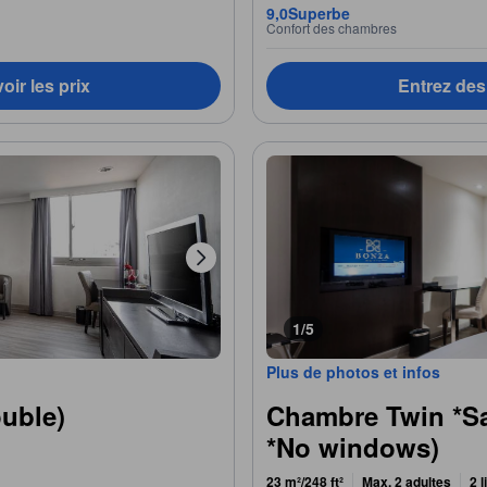
9,0
Superbe
Confort des chambres
oir les prix
Entrez des 
1/5
Plus de photos et infos
uble)
Chambre Twin *S
*No windows)
23 m²/248 ft²
Max. 2 adultes
2 