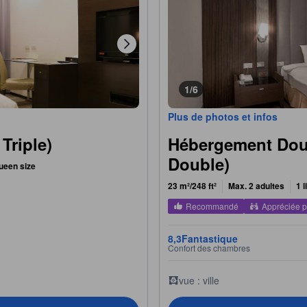
1/6
Plus de photos et infos
Triple)
Hébergement Dou
Double)
 queen size
23 m²/248 ft²
Max. 2 adultes
1 l
Recommandé
Appréciée p
8,3
Fantastique
Confort des chambres
vue : ville