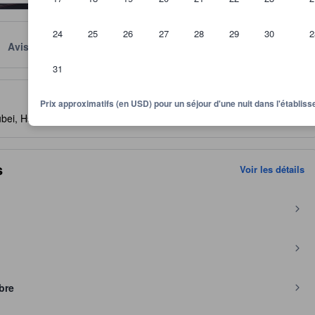
24
25
26
27
28
29
30
2
Avis
Emplacement
Conditions
31
itre indicatif quant au niveau de confort, services et commodités que v
Prix approximatifs (en USD) pour un séjour d'une nuit dans l'établi
hubei, Hsinchu, Taïwan, 30242
- VOIR SUR LA CARTE
s
Voir les détails
bre