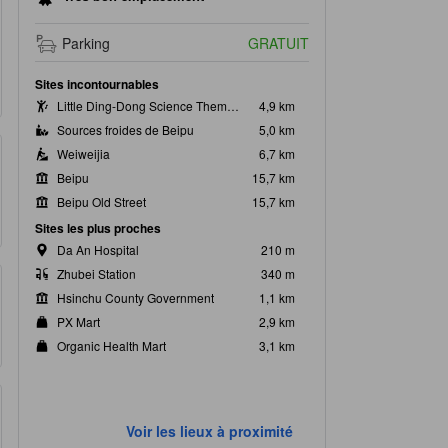
Parking
GRATUIT
Sites incontournables
Little Ding-Dong Science Theme Park
4,9 km
Sources froides de Beipu
5,0 km
Weiweijia
6,7 km
Beipu
15,7 km
Beipu Old Street
15,7 km
Sites les plus proches
Da An Hospital
210 m
Zhubei Station
340 m
Hsinchu County Government
1,1 km
PX Mart
2,9 km
Organic Health Mart
3,1 km
Voir les lieux à proximité