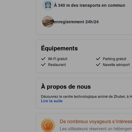
À 340 m des transports en commun
enregistrement 24h/24
Équipements
Wi-Fi gratuit
Parking gratuit
Restaurant
Navette aéroport
À propos de nous
Découvrez le centre technologique animé de Zhubei, à Hsi
au train à grande vitesse de Taïwan. Hotel Bonza propo
Lire la suite
pratique et des locations de vélos, parfaits pour l'esprit d
dans leurs chambres, certaines chambres offrant des vue
cherchant à la fois confort et exploration, cet hôtel alli
peuvent être assistés par l'IA générative ; des inexactitu
De nombreux voyageurs s’intéress
Les utilisateurs réservent un héberge