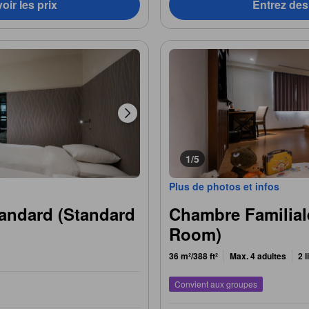
oir les prix
Entrez des 
1/5
Plus de photos et infos
andard (Standard
Chambre Familial
Room)
36 m²/388 ft²
Max. 4 adultes
2 
Convient aux groupes