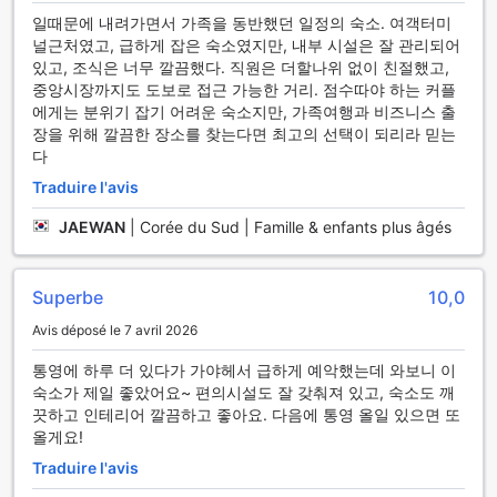
일때문에 내려가면서 가족을 동반했던 일정의 숙소. 여객터미
널근처였고, 급하게 잡은 숙소였지만, 내부 시설은 잘 관리되어
있고, 조식은 너무 깔끔했다. 직원은 더할나위 없이 친절했고,
중앙시장까지도 도보로 접근 가능한 거리. 점수따야 하는 커플
에게는 분위기 잡기 어려운 숙소지만, 가족여행과 비즈니스 출
장을 위해 깔끔한 장소를 찾는다면 최고의 선택이 되리라 믿는
다
Traduire l'avis
JAEWAN
|
Corée du Sud | Famille & enfants plus âgés
Superbe
10,0
Avis déposé le 7 avril 2026
통영에 하루 더 있다가 가야헤서 급하게 예악했는데 와보니 이
숙소가 제일 좋았어요~ 편의시설도 잘 갖춰져 있고, 숙소도 깨
끗하고 인테리어 깔끔하고 좋아요. 다음에 통영 올일 있으면 또
올게요!
Traduire l'avis