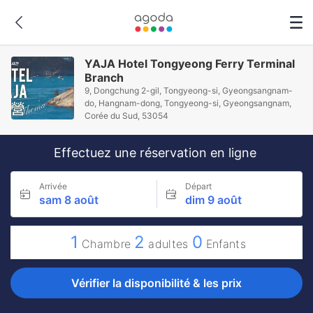
YAJA Hotel Tongyeong Ferry Terminal
Branch
9, Dongchung 2-gil, Tongyeong-si, Gyeongsangnam-
do, Hangnam-dong, Tongyeong-si, Gyeongsangnam,
Corée du Sud, 53054
Effectuez une réservation en ligne
Arrivée
Départ
sam 8 août
dim 9 août
1
2
0
Chambre
adultes
Enfants
Vérifier la disponibilité & les prix