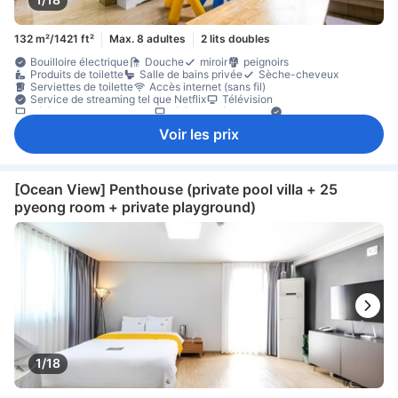
132 m²/1421 ft²
Max. 8 adultes
2 lits doubles
Bouilloire électrique
Douche
miroir
peignoirs
Produits de toilette
Salle de bains privée
Sèche-cheveux
Serviettes de toilette
Accès internet (sans fil)
Service de streaming tel que Netflix
Télévision
Télévision câble/satellite
télévision écran plat
Adaptateur
Chauffage
chaussons
Climatisation
bouteilles d'eau offertes
Voir les prix
café instantané gratuit
cuisine équipée
Kitchenette
micro-ondes
Réfrigérateur
Table à manger
thé gratuit
Bureau
Canapé
coin repas séparé
Poubelles
rez-de-chaussée
zone de places assises
Portant pour vêtements
Accessible par ascenseur
Climatisation individuelle
Non-fumeur
[Ocean View] Penthouse (private pool villa + 25
pyeong room + private playground)
1/18