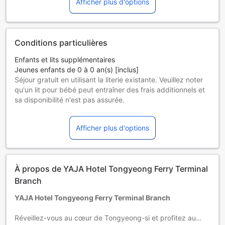
Afficher plus d'options
(Ce contenu a été traduit automatiquement) (Ce contenu a
été traduit automatiquement)
Conditions particulières
Enfants et lits supplémentaires
Jeunes enfants de 0 à 0 an(s) [inclus]
Séjour gratuit en utilisant la literie existante. Veuillez noter
qu'un lit pour bébé peut entraîner des frais additionnels et
sa disponibilité n'est pas assurée.
Enfants de 1 à 0 ans
Utilisation d'un lit supplémentaire nécessaire
Afficher plus d'options
Les lits supplémentaires dépendent de la chambre que
vous choisissez. Pour plus de détails, veuillez vérifier la
capacité de chaque chambre.
Certains suppléments et des conditions particulières
À propos de YAJA Hotel Tongyeong Ferry Terminal
peuvent s'appliquer si vous réservez plus de 5 chambres
Branch
YAJA Hotel Tongyeong Ferry Terminal Branch
Réveillez-vous au cœur de Tongyeong-si et profitez au