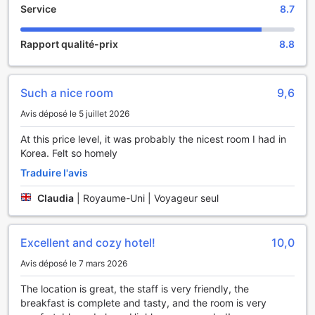
Service
8.7
YAJA Hotel Tongyeong Ferry Terminal Branch sont
équipées d'un sèche-cheveux et de peignoirs.
Rapport qualité-prix
8.8
Restauration et activités
Commencez vos journées de vacances de la meilleure
Such a nice room
9,6
façon possible. Commencez chaque matin de votre séjour
par un petit déjeuner sur place.
Avis déposé le 5 juillet 2026
Autour de l'établissement
At this price level, it was probably the nicest room I had in
Korea. Felt so homely
Profitez de tout ce que Tongyeong-si a à offrir ! Pour votre
Traduire l'avis
confort, le Tongyeong Bapsang Sikdang est situé à une
distance de 1,3 km.
Claudia
|
Royaume-Uni | Voyageur seul
Pourquoi séjourner ici
Excellent and cozy hotel!
10,0
Ici, vous trouverez des chambres moins chères que dans
Avis déposé le 7 mars 2026
98 % de toutes les autres options disponibles en ville.
The location is great, the staff is very friendly, the
Par rapport aux options d'hébergement de la ville, ce motel
breakfast is complete and tasty, and the room is very
a obtenu un score supérieur de 96 % concernant la