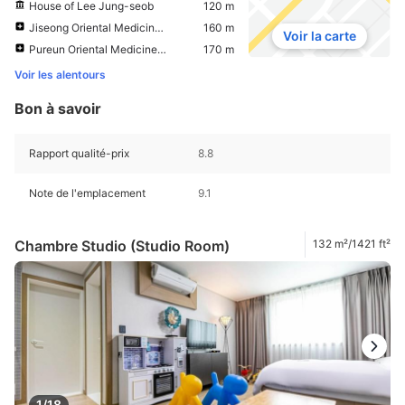
House of Lee Jung-seob
120 m
Jiseong Oriental Medicine Clinic
160 m
Voir la carte
Pureun Oriental Medicine Clinic
170 m
Voir les alentours
Bon à savoir
Rapport qualité-prix
8.8
Note de l'emplacement
9.1
Chambre Studio (Studio Room)
132 m²/1421 ft²
1/18