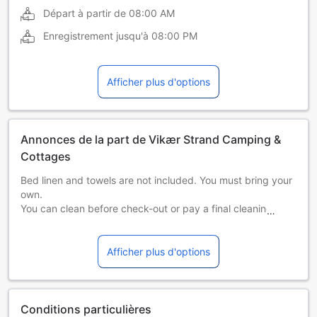
Départ à partir de
08:00 AM
Enregistrement jusqu'à
08:00 PM
Afficher plus d'options
Annonces de la part de Vikær Strand Camping &
Cottages
Bed linen and towels are not included. You must bring your
own.
You can clean before check-out or pay a final cleaning fee.
Please be aware that if bring a pet, then an obligatory
cleaning fee will be charged
Please be aware that check in between 20.00-22.00 is only
Afficher plus d'options
possible if beforehand agreed with the property and it is
not possible to have any arrivals after 22.00.Veuillez
informer l'établissement à l'avance de l'heure à laquelle
vous prévoyez d'arriver. Vous pouvez indiquer cette
Conditions particulières