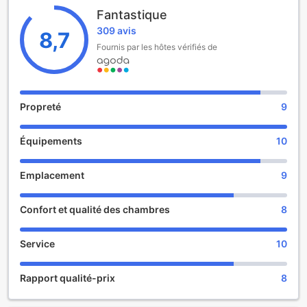
Vous séjournerez à respectivement 49 km et 44 km de ces
Fantastique
lieux d’intérêt : Schiffahrtsmuseum de Flensburg et
309 avis
Koldinghus Royal Castle - Ruin - Museum. L'aéroport le plus
8,7
proche (Aéroport de Sønderborg) est à 55 km.
Fournis par les hôtes vérifiés de
Propreté
9
Équipements
10
Emplacement
9
Confort et qualité des chambres
8
Service
10
Rapport qualité-prix
8