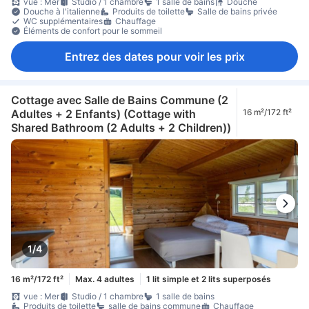
vue : Mer
Studio / 1 chambre
1 salle de bains
Douche
Douche à l'italienne
Produits de toilette
Salle de bains privée
WC supplémentaires
Chauffage
Éléments de confort pour le sommeil
Entrez des dates pour voir les prix
Cottage avec Salle de Bains Commune (2
Adultes + 2 Enfants) (Cottage with
16 m²/172 ft²
Shared Bathroom (2 Adults + 2 Children))
1/4
16 m²/172 ft²
Max. 4 adultes
1 lit simple et 2 lits superposés
vue : Mer
Studio / 1 chambre
1 salle de bains
Produits de toilette
salle de bains commune
Chauffage