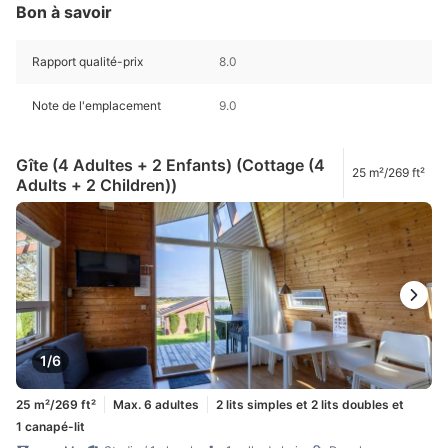
Bon à savoir
Rapport qualité-prix
8.0
Note de l'emplacement
9.0
Gîte (4 Adultes + 2 Enfants) (Cottage (4
25 m²/269 ft²
Adults + 2 Children))
1/6
25 m²/269 ft²
Max. 6 adultes
2 lits simples et 2 lits doubles et
1 canapé-lit