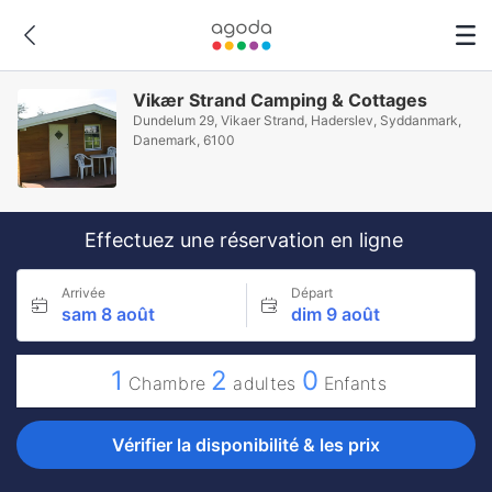
Vikær Strand Camping & Cottages
Dundelum 29, Vikaer Strand, Haderslev, Syddanmark,
Danemark, 6100
Effectuez une réservation en ligne
Arrivée
Départ
sam 8 août
dim 9 août
1
2
0
Chambre
adultes
Enfants
Vérifier la disponibilité & les prix