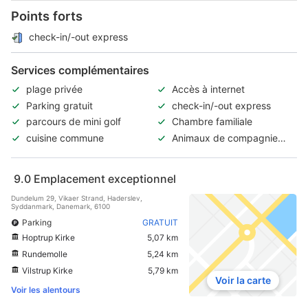
Points forts
check-in/-out express
Services complémentaires
plage privée
Accès à internet
Parking gratuit
check-in/-out express
parcours de mini golf
Chambre familiale
cuisine commune
Animaux de compagnie
acceptés
9.0
Emplacement exceptionnel
Dundelum 29, Vikaer Strand, Haderslev,
Syddanmark, Danemark, 6100
Parking
GRATUIT
Hoptrup Kirke
5,07 km
Rundemolle
5,24 km
Vilstrup Kirke
5,79 km
Voir la carte
Voir les alentours