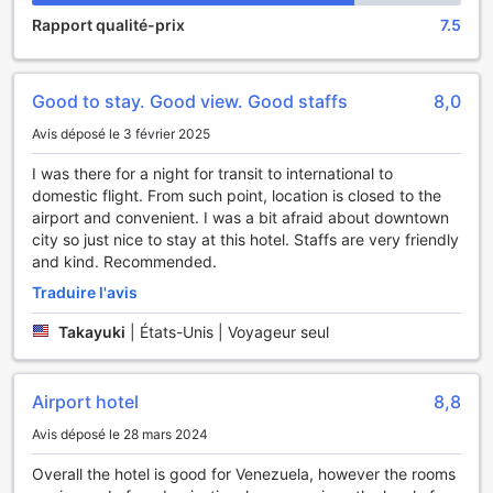
de bain dont certaines sont équipées d'un sèche-cheveux.
Rapport qualité-prix
7.5
Restauration et activités
Good to stay. Good view. Good staffs
8,0
Réveillez-vous en toute sérénité au Venezuela Marriott
Hotel Playa Grande, où le petit déjeuner peut être servi sur
Avis déposé le 3 février 2025
place. Vous pouvez passer une nuit mémorable avec vos
compagnons de voyage sans aller bien loin en profitant cet
I was there for a night for transit to international to
hôtel de du bar. Remplissez vos journées avec l'éventail
domestic flight. From such point, location is closed to the
d'activités et d'équipements mis à disposition par le
airport and convenient. I was a bit afraid about downtown
Venezuela Marriott Hotel Playa Grande. Rencontrez
city so just nice to stay at this hotel. Staffs are very friendly
d'autres personnes dans cet hôtel, où vous pouvez
and kind. Recommended.
rencontrer d'autres hôtes en passant du temps dans les
Traduire l'avis
espaces que l'établissement met à votre disposition comme
salle de jeux.
Takayuki
|
États-Unis | Voyageur seul
Airport hotel
8,8
Avis déposé le 28 mars 2024
Overall the hotel is good for Venezuela, however the rooms