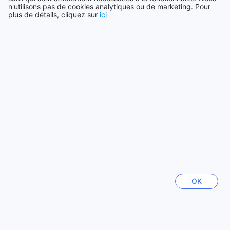
Canada
n'utilisons pas de cookies analytiques ou de marketing. Pour
34983 établissements
plus de détails, cliquez sur
ici
Voir plus
Tout voir
Villes en vogue
Okinawa Main island
Japon
Hong-Kong
Hong Kong
OK
Pattaya
Thaïlande
Tainan