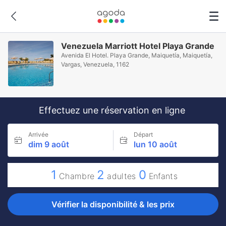
Venezuela Marriott Hotel Playa Grande
Avenida El Hotel. Playa Grande, Maiquetía, Maiquetía,
Vargas, Venezuela, 1162
Effectuez une réservation en ligne
Arrivée
Départ
dim 9 août
lun 10 août
1
2
0
Chambre
adultes
Enfants
Vérifier la disponibilité & les prix