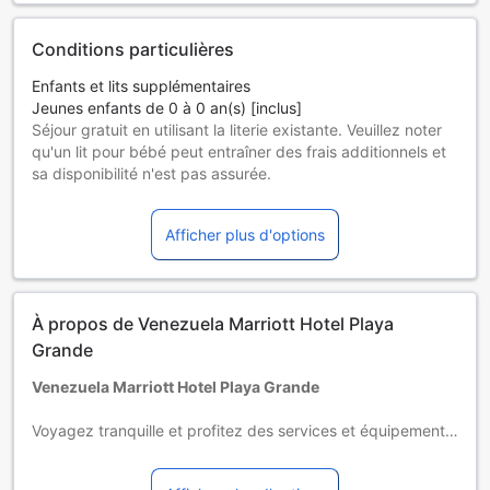
Conditions particulières
Enfants et lits supplémentaires
Jeunes enfants de 0 à 0 an(s) [inclus]
Séjour gratuit en utilisant la literie existante. Veuillez noter
qu'un lit pour bébé peut entraîner des frais additionnels et
sa disponibilité n'est pas assurée.
Enfants de 1 à 17 ans
Séjour gratuit en utilisant la literie existante.
Afficher plus d'options
Les hôtes de 18 ans et plus sont considérés comme des
adultes.
Les lits supplémentaires dépendent de la chambre que
vous choisissez. Pour plus de détails, veuillez vérifier la
À propos de Venezuela Marriott Hotel Playa
capacité de chaque chambre.
Certains suppléments et des conditions particulières
Grande
peuvent s'appliquer si vous réservez plus de 5 chambres
Venezuela Marriott Hotel Playa Grande
Voyagez tranquille et profitez des services et équipements
offerts par Venezuela Marriott Hotel Playa Grande. Votre
découverte de Maiquetía peut être simplifiée grâce aux