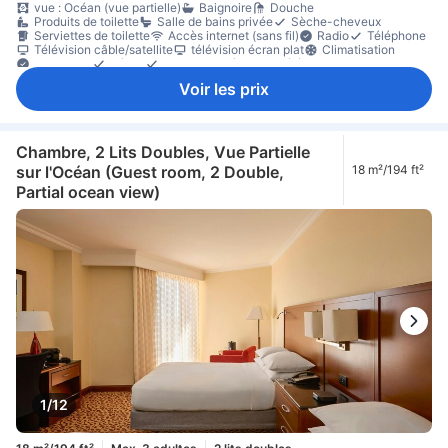
vue : Océan (vue partielle)
Baignoire
Douche
Produits de toilette
Salle de bains privée
Sèche-cheveux
Serviettes de toilette
Accès internet (sans fil)
Radio
Téléphone
Télévision câble/satellite
télévision écran plat
Climatisation
Concierge
Réveil
Service de réveil par téléphone
bouteilles d'eau offertes
cafetière/théière
thé gratuit
Bureau
Voir les prix
Canapé
matériel de repassage
Placard
Lit pour bébé (sur demande)
Coffre-fort en chambre
Détecteur de fumée
Non-fumeur
Chambre, 2 Lits Doubles, Vue Partielle
sur l'Océan (Guest room, 2 Double,
18 m²/194 ft²
Partial ocean view)
1/12