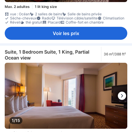
Max. 2 adultes
1 lit king size
vue : Océan
2 salles de bains
Salle de bains privée
Sèche-cheveux
Radio
Télévision câble/satellite
Climatisation
Réveil
thé gratuit
Placard
Coffre-fort en chambre
Voir les prix
Suite, 1 Bedroom Suite, 1 King, Partial
36 m²/388 ft²
Ocean view
1/15