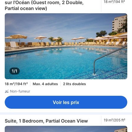
sur l'Océan (Guest room, 2 Double,
18 m²/194 ft²
Partial ocean view)
1/1
18 m²/194 ft²
Max. 4 adultes
2 lits doubles
Non-fumeur
Voir les prix
Suite, 1 Bedroom, Partial Ocean View
19 m²/205 ft²