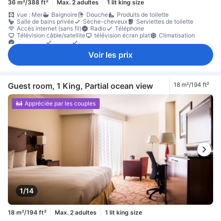
36 m²/388 ft²
Max. 2 adultes
1 lit king size
vue : Mer
Baignoire
Douche
Produits de toilette
Salle de bains privée
Sèche-cheveux
Serviettes de toilette
Accès internet (sans fil)
Radio
Téléphone
Télévision câble/satellite
télévision écran plat
Climatisation
Concierge
Réveil
Service de réveil par téléphone
bouteilles d'eau offertes
cafetière/théière
thé gratuit
Canapé
Voir les prix
matériel de repassage
Placard
Lit pour bébé (sur demande)
Coffre-fort en chambre
Détecteur de fumée
Non-fumeur
Guest room, 1 King, Partial ocean view
18 m²/194 ft²
Appréciée par les couples
1/14
18 m²/194 ft²
Max. 2 adultes
1 lit king size