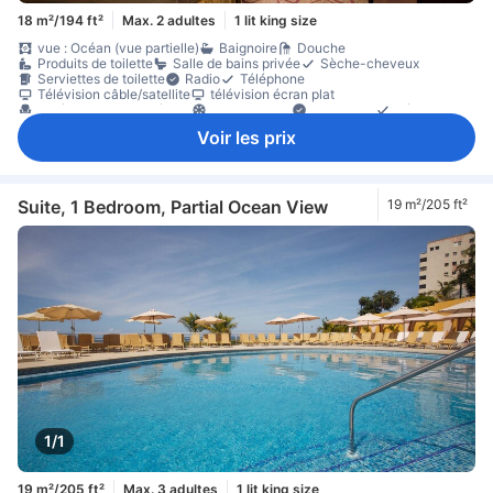
18 m²/194 ft²
Max. 2 adultes
1 lit king size
vue : Océan (vue partielle)
Baignoire
Douche
Produits de toilette
Salle de bains privée
Sèche-cheveux
Serviettes de toilette
Radio
Téléphone
Télévision câble/satellite
télévision écran plat
accès au lounge exécutif
Climatisation
Concierge
Réveil
Service de réveil par téléphone
bouteilles d'eau offertes
Voir les prix
cafetière/théière
thé gratuit
Canapé
matériel de repassage
Placard
Lit pour bébé (sur demande)
Coffre-fort en chambre
Détecteur de fumée
Suite, 1 Bedroom, Partial Ocean View
19 m²/205 ft²
1/1
19 m²/205 ft²
Max. 3 adultes
1 lit king size