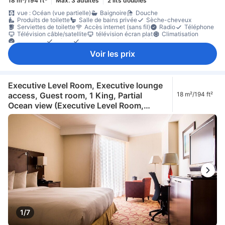
18 m²/194 ft²
Max. 3 adultes
2 lits doubles
vue : Océan (vue partielle)
Baignoire
Douche
Produits de toilette
Salle de bains privée
Sèche-cheveux
Serviettes de toilette
Accès internet (sans fil)
Radio
Téléphone
Télévision câble/satellite
télévision écran plat
Climatisation
Concierge
Réveil
Service de réveil par téléphone
bouteilles d'eau offertes
cafetière/théière
thé gratuit
Bureau
Voir les prix
Canapé
matériel de repassage
Placard
Lit pour bébé (sur demande)
Coffre-fort en chambre
Détecteur de fumée
Non-fumeur
Executive Level Room, Executive lounge
access, Guest room, 1 King, Partial
18 m²/194 ft²
Ocean view (Executive Level Room,
Executive Lounge Access, Guest Room, 1
King, Partial Ocean View)
1/7