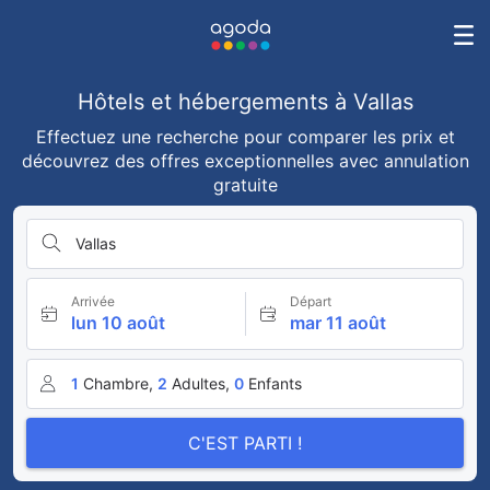
Hôtels et hébergements à Vallas
Effectuez une recherche pour comparer les prix et
découvrez des offres exceptionnelles avec annulation
gratuite
Vallas
Arrivée
Départ
lun 10 août
mar 11 août
1
Chambre,
2
Adultes,
0
Enfants
C'EST PARTI !