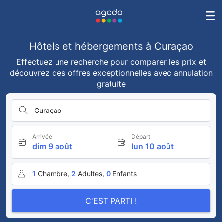
Hôtels et hébergements à Curaçao
Effectuez une recherche pour comparer les prix et
découvrez des offres exceptionnelles avec annulation
gratuite
Curaçao
Arrivée
Départ
dim 9 août
lun 10 août
1
Chambre,
2
Adultes,
0
Enfants
C'EST PARTI !