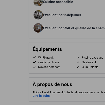
Cuisine accessible
Excellent petit-déjeuner
Excellent confort et qualité de la cham
Équipements
Wi-Fi gratuit
Piscine avec vue
centre de fitness
Restaurant
Navette aéroport
Club Enfants
À propos de nous
Abidos Hotel Apartment Dubailand propose des chambre
d'espace et de commodité. Chaque logement dispose d'une 
Lire la suite
balcon ou d'une terrasse privatifs ; certaines chambres off
vitrée avec vue panoramique, un espace piscine chauffée,