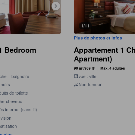
1/11
Plus de photos et infos
(1 Bedroom
Appartement 1 C
Apartment)
90 m²/969 ft²
Max. 4 adultes
che + baignoire
vue : ville
gnoirs
Non-fumeur
uits de toilette
he-cheveux
s internet (sans fil)
vision
atisation
de plus