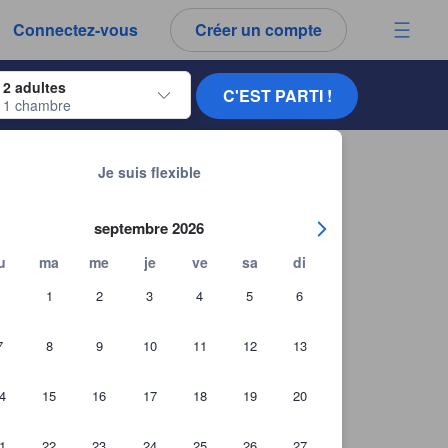
es notes et tous les commentaires que vous voyez sont authentiques.
Connectez-vous
Créer un compte
ur naviguer, appuyez sur Entrée pour sélectionner.
2 adultes
C'EST PARTI !
1 chambre
ur de dates. Utilisez les flèches du clavier pour naviguer entre les dates d'
Chercher d'autres établissements
idos Hotel Apartment Dubailand
Je suis flexible
septembre 2026
u
ma
me
je
ve
sa
di
1
2
3
4
5
6
7
8
9
10
11
12
13
4
15
16
17
18
19
20
1
22
23
24
25
26
27