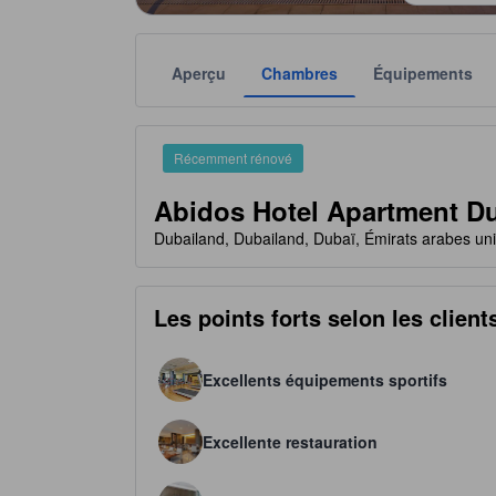
Aperçu
Chambres
Équipements
Chaque notation est fournie par l'établissement à t
tooltip
4 étoiles sur 5
Récemment rénové
Abidos Hotel Apartment D
Dubailand, Dubailand, Dubaï, Émirats arabes un
Les points forts selon les client
Excellents équipements sportifs
Excellente restauration