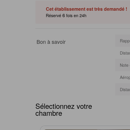
salon commun avec télévision et un hammam privé. Des pr
navette gratuite et accès aisé aux lignes de bus — facili
Cet établissement est très demandé !
attractions avoisinantes. [Certains contenus peuvent être 
6
Réservé
fois en 24h
Bon à savoir
Rappo
Dista
Note 
Aérop
Dista
Sélectionnez votre
chambre