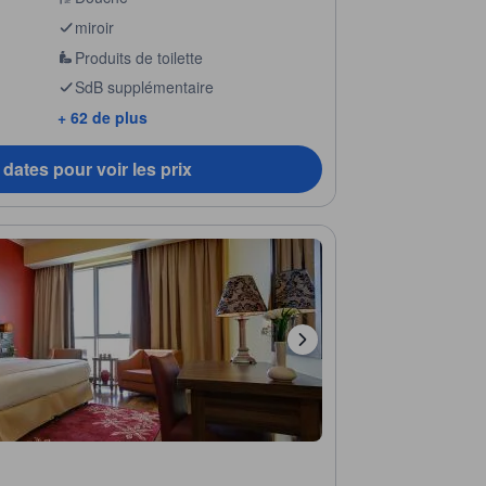
miroir
Produits de toilette
SdB supplémentaire
+ 62 de plus
dates pour voir les prix