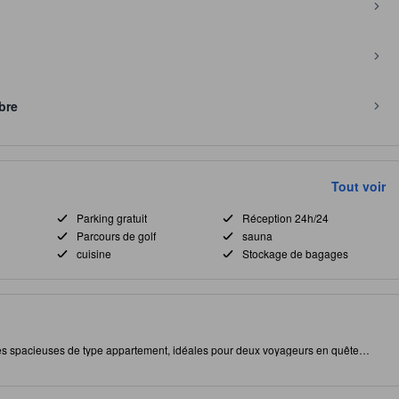
bre
Tout voir
Parking gratuit
Réception 24h/24
Parcours de golf
sauna
cuisine
Stockage de bagages
s spacieuses de type appartement, idéales pour deux voyageurs en quête
cuisine entièrement équipée, de la climatisation, du Wi‑Fi gratuit et d'un
rent une vue sur la ville ou le jardin. Sur place, vous trouverez une piscine
 une salle de sport sur le toit, un hammam et un sauna, ainsi qu'un élégant