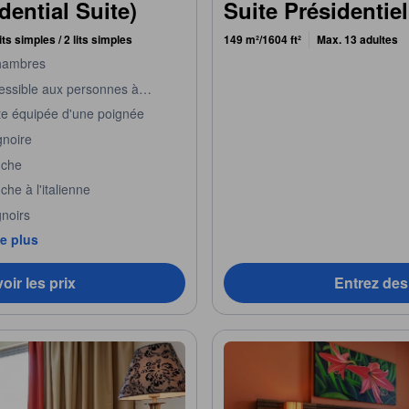
dential Suite)
Suite Présidentiel
 lits simples / 2 lits simples
149 m²/1604 ft²
Max. 13 adultes
hambres
essible aux personnes à
lité réduite
te équipée d'une poignée
gnoire
che
he à l'italienne
gnoirs
de plus
oir les prix
Entrez des 