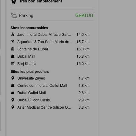
Très bon emplacement
Parking
GRATUIT
Sites incontournables
Jardin floral Dubai Miracle Garden
14,0 km
Aquarium & Zoo Sous-Marin de Dubaï
15,7 km
Fontaine de Dubaï
15,8 km
Dubai Mall
15,8 km
Burj Khalifa
16,0 km
Sites les plus proches
Université Zayed
1,7 km
Centre commercial Outlet Mall
1,8 km
Dubai Outlet Mall
2,6 km
Dubai Silicon Oasis
2,9 km
Aster Medical Centre Silicon Oasis
3,3 km