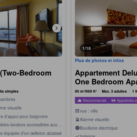
1/18
Plus de photos et infos
 (Two-Bedroom
Appartement Delu
One Bedroom Apa
 lits simples
90 m²/969 ft²
Max. 3 adultes
1 l
hambres
Recommandé
Appréciée p
rme visuelle
vue : ville
re d'appui pour baignoire
Alarme visuelle
bles-lavabos accessibles aux
Bouilloire électrique
sonnes handicapées
te équipée d'un œilleton abaissé
balance