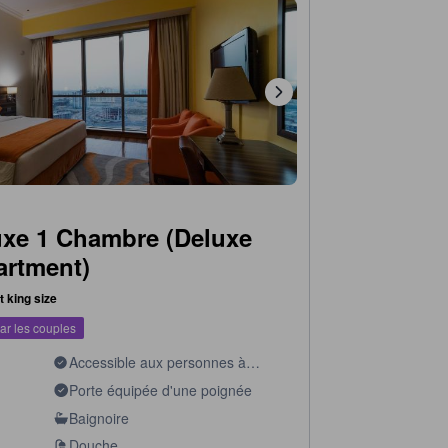
xe 1 Chambre (Deluxe
rtment)
it king size
ar les couples
Accessible aux personnes à
mobilité réduite
Porte équipée d'une poignée
Baignoire
Douche