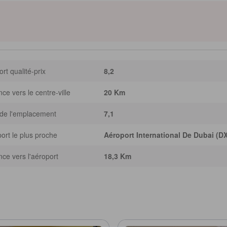
estations pratiques — articles de douche de qualité, supérette sur place,
tent et rendent agréable la découverte du Dubai Mall, du Global Village et des
assistés par l'IA générative ; des inexactitudes peuvent survenir]
rt qualité-prix
8,2
nce vers le centre-ville
20 Km
de l'emplacement
7,1
ort le plus proche
Aéroport International De Dubai (D
nce vers l'aéroport
18,3 Km