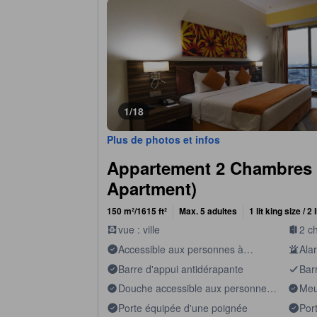
1/18
Plus de photos et infos
Appartement 2 Chambres
Apartment)
150 m²/1615 ft²
Max. 5 adultes
1 lit king size / 2
vue : ville
2 c
Accessible aux personnes à
Ala
mobilité réduite
Barre d'appui antidérapante
Bar
Douche accessible aux personnes
Meu
handicapées
per
Porte équipée d'une poignée
Por