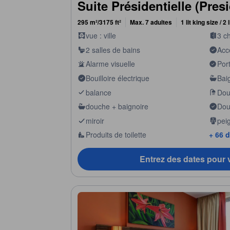
Suite Présidentielle (Presi
295 m²/3175 ft²
Max. 7 adultes
1 lit king size / 2
vue : ville
3 c
2 salles de bains
Acc
mobi
Alarme visuelle
Por
Bouilloire électrique
Bai
balance
Dou
douche + baignoire
Douc
miroir
pei
Produits de toilette
+ 66 
Entrez des dates pour v