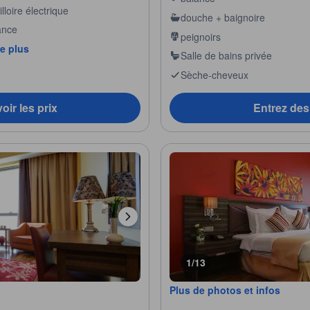
lloire électrique
douche + baignoire
ance
peignoirs
de plus
Salle de bains privée
Sèche-cheveux
oir les prix
Entrez des 
1/13
Plus de photos et infos