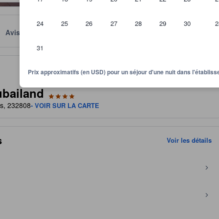
24
25
26
27
28
29
30
2
Avis
Emplacement
Conditions
31
itre indicatif quant au niveau de confort, services et commodités que v
Prix approximatifs (en USD) pour un séjour d'une nuit dans l'établi
ubailand
is, 232808
- VOIR SUR LA CARTE
s
Voir les détails