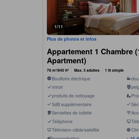
1/11
Plus de photos et infos
Appartement 1 Chambre 
Apartment)
78 m²/840 ft²
Max. 3 adultes
1 lit simple
Bouilloire électrique
dou
miroir
pei
produits de nettoyage
Prod
SdB supplémentaire
Sèc
Serviettes de toilette
Accè
Téléphone
Télé
Télévision câble/satellite
Clim
Insonorisation
+ 15 