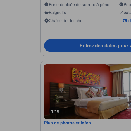
Porte équipée de serrure à pêne
Boui
dormant abaissé
Baignoire
bal
Chaise de douche
+ 75 
Entrez des dates pour v
1/18
Plus de photos et infos