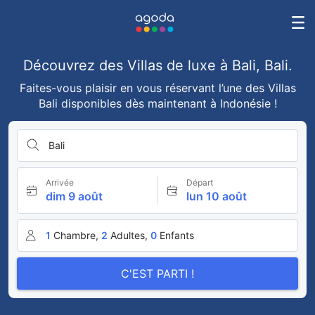
Découvrez des Villas de luxe à Bali, Bali.
Faites-vous plaisir en vous réservant l’une des Villas
Bali disponibles dès maintenant à Indonésie !
Bali
Arrivée
Départ
dim 9 août
lun 10 août
1
Chambre,
2
Adultes,
0
Enfants
C'EST PARTI !