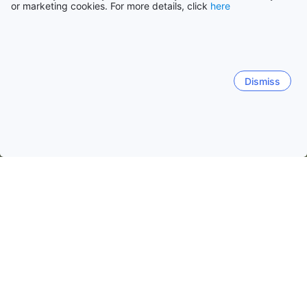
or marketing cookies. For more details, click
here
Dismiss
Accueil
Indonésie Établissements
Province de Bali Établisseme
Bali
Dates de voyage populaires
Cette nuit
8 août