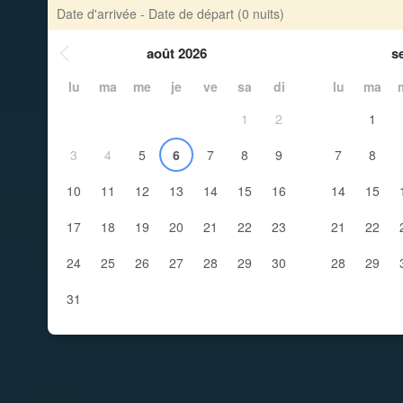
Date d'arrivée - Date de départ
(0 nuits)
août 2026
s
lu
ma
me
je
ve
sa
di
lu
ma
1
2
1
3
4
5
6
7
8
9
7
8
10
11
12
13
14
15
16
14
15
17
18
19
20
21
22
23
21
22
24
25
26
27
28
29
30
28
29
31