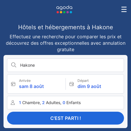
Hôtels et hébergements à Hakone
Effectuez une recherche pour comparer les prix et
découvrez des offres exceptionnelles avec annulation
gratuite
Hakone
Arrivée
Départ
sam 8 août
dim 9 août
1
Chambre,
2
Adultes,
0
Enfants
C'EST PARTI !