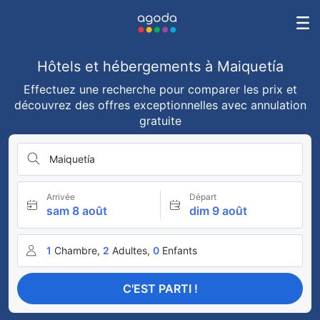
Hôtels et hébergements à Maiquetía
Effectuez une recherche pour comparer les prix et
découvrez des offres exceptionnelles avec annulation
gratuite
Maiquetía
Arrivée
Départ
sam 8 août
dim 9 août
1
Chambre,
2
Adultes,
0
Enfants
C'EST PARTI !