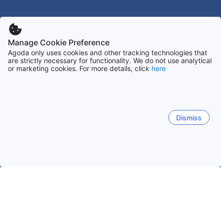
Manage Cookie Preference
Agoda only uses cookies and other tracking technologies that
are strictly necessary for functionality. We do not use analytical
or marketing cookies. For more details, click
here
Dismiss
Accueil
Venezuela Établissements
Vargas Établissements
Ma
Maiquetía
Macuto
Catia La Mar
Caraballeda
A