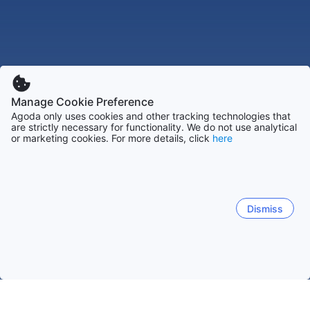
Manage Cookie Preference
Agoda only uses cookies and other tracking technologies that
are strictly necessary for functionality. We do not use analytical
or marketing cookies. For more details, click
here
Dismiss
Accueil
Argentine Établissements
Jujuy Établissements
San 