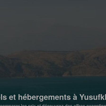
ls et hébergements à Yusuf
comparer les prix et découvrez des offres exceptionn