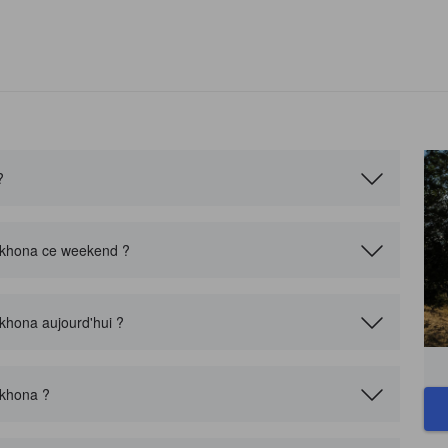
?
ufkhona ce weekend ?
fkhona aujourd'hui ?
fkhona ?