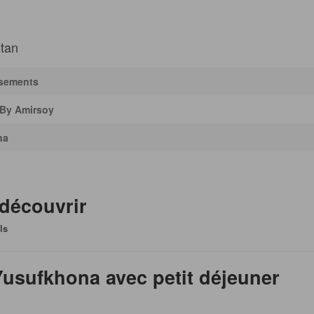
stan
ssements
 By Amirsoy
na
 découvrir
ls
Yusufkhona avec petit déjeuner