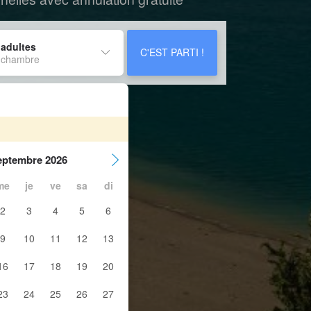
 adultes
C'EST PARTI !
 chambre
eptembre 2026
me
je
ve
sa
di
2
3
4
5
6
9
10
11
12
13
16
17
18
19
20
23
24
25
26
27