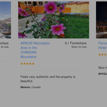
stique
APACHI Recreation
8.1
Fantastique
Pano
 46 avis
Area in the
Selon 20 avis
Hotel
CHIMGAN
Mountains
Nice h
MYKE
Feels very authentic and the property is
beautiful.
, Canada
Melanie