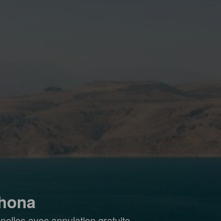
khona
elles avec annulation gratuite