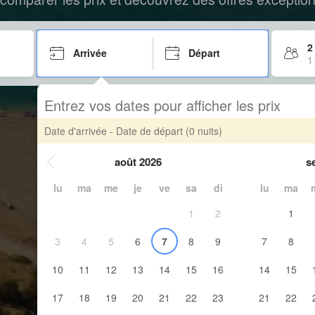
2
Arrivée
Départ
1
Entrez vos dates pour afficher les prix
Date d'arrivée - Date de départ
(0 nuits)
août 2026
s
lu
ma
me
je
ve
sa
di
lu
ma
1
2
1
3
4
5
6
7
8
9
7
8
10
11
12
13
14
15
16
14
15
17
18
19
20
21
22
23
21
22