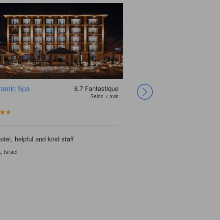
ramic Spa
8.7
Fantastique
Anka Palace
Selon 7 avis
otel, helpful and kind staff
, Israel
L