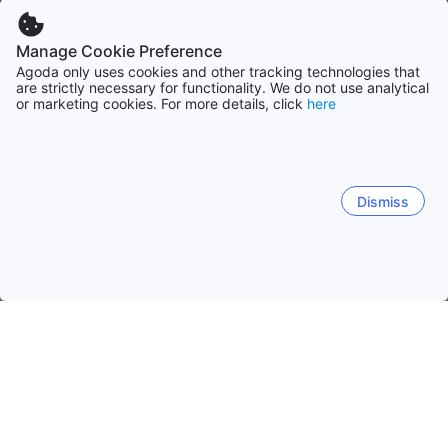
Manage Cookie Preference
Agoda only uses cookies and other tracking technologies that
are strictly necessary for functionality. We do not use analytical
or marketing cookies. For more details, click
here
Dismiss
Accueil
Venezuela Établissements
Vargas Établissements
Ma
Maiquetía
Macuto
Catia La Mar
Caraballeda
A
Maiquetía