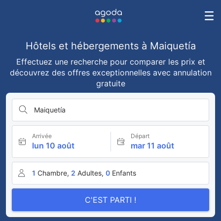
Hôtels et hébergements à Maiquetía
Effectuez une recherche pour comparer les prix et
découvrez des offres exceptionnelles avec annulation
gratuite
Maiquetía
Arrivée
Départ
lun 10 août
mar 11 août
1
Chambre,
2
Adultes,
0
Enfants
C'EST PARTI !