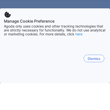
Manage Cookie Preference
Agoda only uses cookies and other tracking technologies that
are strictly necessary for functionality. We do not use analytical
or marketing cookies. For more details, click
here
Dismiss
Accueil
Ouzbékistan Établissements
Toshkent Établissements
Yusufkhona
Tachkent
Chirchik