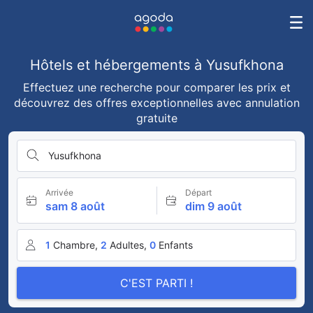
Hôtels et hébergements à Yusufkhona
Effectuez une recherche pour comparer les prix et
découvrez des offres exceptionnelles avec annulation
gratuite
Yusufkhona
Arrivée
Départ
sam 8 août
dim 9 août
1
Chambre,
2
Adultes,
0
Enfants
C'EST PARTI !