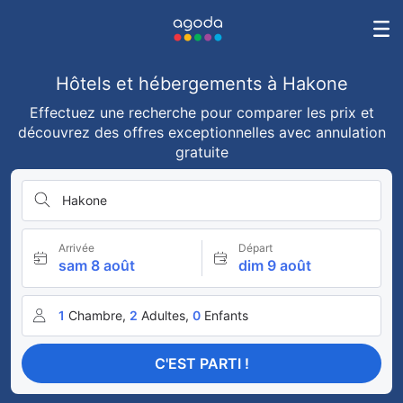
Hôtels et hébergements à Hakone
Effectuez une recherche pour comparer les prix et
découvrez des offres exceptionnelles avec annulation
gratuite
Hakone
Arrivée
Départ
sam 8 août
dim 9 août
1
Chambre,
2
Adultes,
0
Enfants
C'EST PARTI !