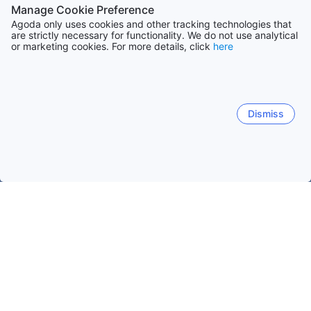
Manage Cookie Preference
Agoda only uses cookies and other tracking technologies that
are strictly necessary for functionality. We do not use analytical
or marketing cookies. For more details, click
here
Dismiss
Accueil
Ouzbékistan Établissements
Toshkent Établissements
Yusufkhona
Tachkent
Dates de voyage populaires