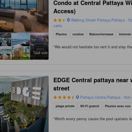
Condo at Central Pattaya W
Access)
Walking Street Pattaya,Pattaya - Voi
carte
Piscine
cuisine
Balcon/terrasse
Internet
"
We would not hesitate too rent it and stay th
Tout voir
EDGE Central pattaya near 
street
Pattaya Centre,Pattaya - Voir 
plage privée
Wi-Fi gratuit
Piscine avec vue
"
Worth every penny cause the pool upstairs i