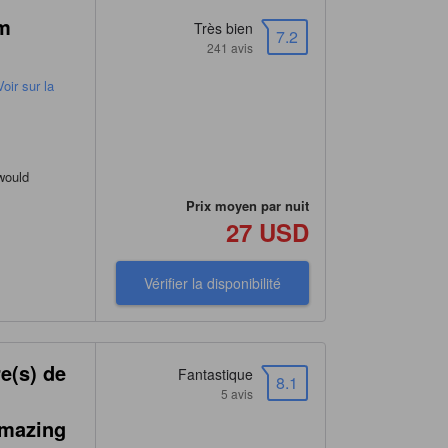
um
Très bien
7.2
241 avis
oir sur la
 would
Prix moyen par nuit
27 USD
Vérifier la disponibilité
e(s) de
Fantastique
8.1
5 avis
Amazing