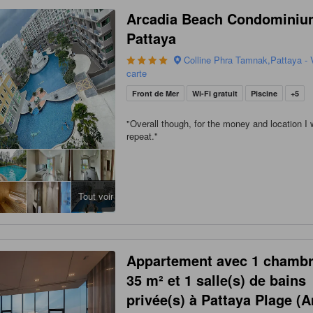
Arcadia Beach Condomini
Pattaya
Colline Phra Tamnak,Pattaya - V
carte
Front de Mer
Wi-Fi gratuit
Piscine
+5
"
Overall though, for the money and location I
repeat.
"
Tout voir
Appartement avec 1 chambr
35 m² et 1 salle(s) de bains
privée(s) à Pattaya Plage (