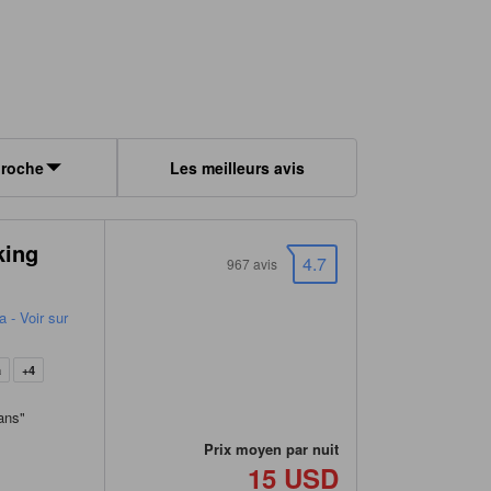
proche
Les meilleurs avis
king
4.7
967 avis
 - Voir sur
a
+4
ians
"
Prix moyen par nuit
15 USD