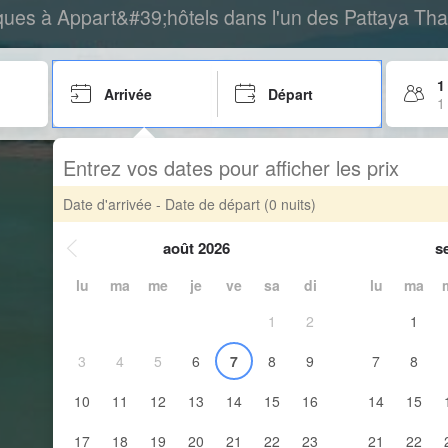
ues à Appart&#39;hôtels dans l'un des Pattaya Thaï
1
Arrivée
Départ
1
Entrez vos dates pour afficher les prix
Date d'arrivée - Date de départ
(0 nuits)
août 2026
s
lu
ma
me
je
ve
sa
di
lu
ma
1
2
1
3
4
5
6
7
8
9
7
8
10
11
12
13
14
15
16
14
15
17
18
19
20
21
22
23
21
22