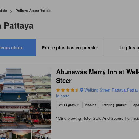
tels
>
Pattaya Appart'hôtels
 Pattaya
leurs choix
Prix le plus bas en premier
Le plus 
Abunawas Merry Inn at Wal
Steer
Walking Street Pattaya,Pattaya
la carte
Wi-Fi gratuit
Piscine
Parking gratuit
sp
"
Mind blowing Hotel Safe And Secure For ind