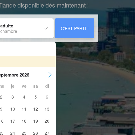
lande disponible dès maintenant !
 adulte
C'EST PARTI !
 chambre
eptembre 2026
me
je
ve
sa
di
2
3
4
5
6
9
10
11
12
13
16
17
18
19
20
23
24
25
26
27