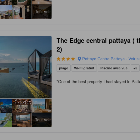
Tout voir
The Edge central pattaya ( 
2)
Pattaya Centre,Pattaya - Voir su
plage
Wi-Fi gratuit
Piscine avec vue
+5
"
One of the best property I had stayed in Patta
Tout voir