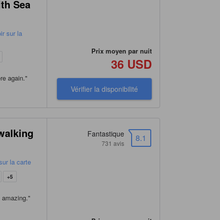
ith Sea
r sur la
Prix moyen par nuit
36 USD
ere again.
"
Vérifier la disponibilité
walking
Fantastique
8.1
731 avis
sur la carte
+5
s amazing.
"