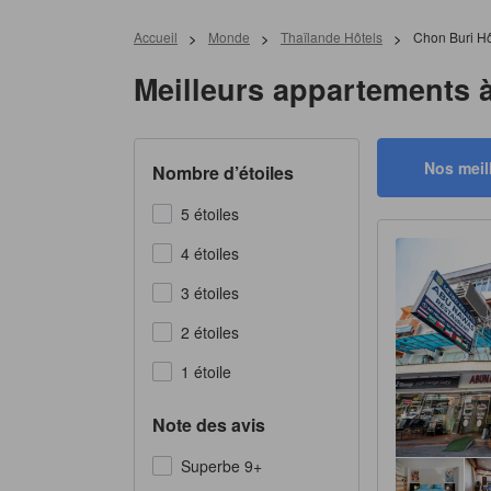
Accueil
>
Monde
>
Thaïlande Hôtels
>
Chon Buri Hô
Meilleurs appartements à
Nos meil
Nombre d’étoiles
5 étoiles
4 étoiles
3 étoiles
2 étoiles
1 étoile
Note des avis
Superbe 9+