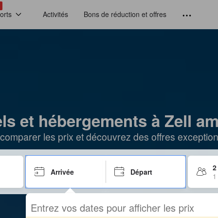
!
orts
Activités
Bons de réduction et offres
ls et hébergements à Zell a
comparer les prix et découvrez des offres exceptionn
2
Arrivée
Départ
1
Entrez vos dates pour afficher les prix