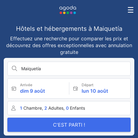
Hôtels et hébergements à Maiquetía
Effectuez une recherche pour comparer les prix et
découvrez des offres exceptionnelles avec annulation
gratuite
Maiquetía
Arrivée
Départ
dim 9 août
lun 10 août
1
Chambre,
2
Adultes,
0
Enfants
C'EST PARTI !