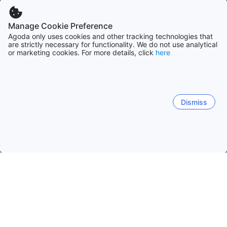
Manage Cookie Preference
Agoda only uses cookies and other tracking technologies that
are strictly necessary for functionality. We do not use analytical
or marketing cookies. For more details, click
here
Dismiss
Accueil
Venezuela Établissements
Vargas Établissements
Ma
Maiquetía
Macuto
Catia La Mar
Caraballeda
A
Maiquetía