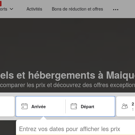
!
orts
Activités
Bons de réduction et offres
els et hébergements à Maiqu
comparer les prix et découvrez des offres exceptionn
2
Arrivée
Départ
1
Entrez vos dates pour afficher les prix