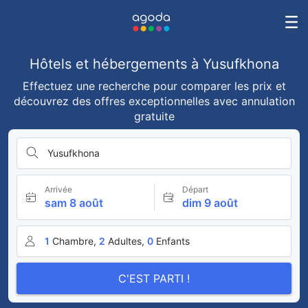
Hôtels et hébergements à Yusufkhona
Effectuez une recherche pour comparer les prix et
découvrez des offres exceptionnelles avec annulation
gratuite
Yusufkhona
Arrivée
Départ
sam 8 août
dim 9 août
1
Chambre,
2
Adultes,
0
Enfants
C'EST PARTI !