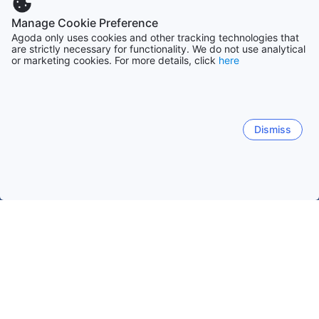
Manage Cookie Preference
Agoda only uses cookies and other tracking technologies that
are strictly necessary for functionality. We do not use analytical
or marketing cookies. For more details, click
here
Dismiss
Accueil
Ouzbékistan Établissements
Toshkent Établissements
Yusufkhona
Tachkent
Chirchik
Yusufkhona