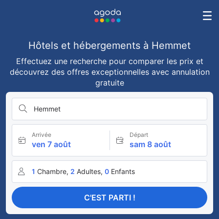
Hôtels et hébergements à Hemmet
Effectuez une recherche pour comparer les prix et
découvrez des offres exceptionnelles avec annulation
gratuite
Hemmet
Arrivée
Départ
ven 7 août
sam 8 août
1
Chambre,
2
Adultes,
0
Enfants
C'EST PARTI !