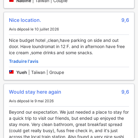
Nadine
|
Taïwan | Couple
Pourquoi séjourner ici
Ici, vous dépenserez moins pour les chambres que dans
Nice location.
9,6
88 % des autres hébergements de la ville.
Avis déposé le 10 juillet 2026
Nice budget hotel ,clean,have parking on side and out
door. Have loundromat in 12 F. and in afternoon have free
ice cream ,some drinks and some snacks.
Traduire l'avis
Yueh
|
Taïwan | Groupe
Would stay here again
9,6
Avis déposé le 9 mai 2026
Beyond our expectation. We just needed a place to stay for
a quick trip to visit our friends, but ended up enjoyed the
stay more. Very clean bathroom, great breakfast spread
(could get really busy), fuss free check in, and it's just
across the local train station. Also found a very nice sushi