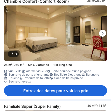
Chambre Confort (Comfort Room)
25 m²/269 ft²
1/18
25 m²/269 ft²
Max. 2 adultes
1 lit king size
vue : ville
Alarme visuelle
Porte équipée d'une poignée
Sonnette de porte clignotante
Bouilloire électrique
Baignoire
Douche
Produits de toilette
Salle de bains privée
Sèche-cheveux
Entrez des dates pour voir les prix
Familiale Super (Super Family)
40 m²/431 ft²