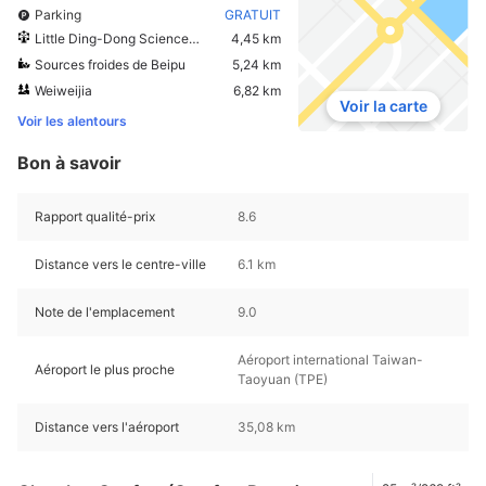
Parking
GRATUIT
Little Ding-Dong Science Theme Park
4,45 km
Sources froides de Beipu
5,24 km
Weiweijia
6,82 km
Voir la carte
Voir les alentours
Bon à savoir
Rapport qualité-prix
8.6
Distance vers le centre-ville
6.1 km
Note de l'emplacement
9.0
Aéroport international Taiwan-
Aéroport le plus proche
Taoyuan (TPE)
Distance vers l'aéroport
35,08 km