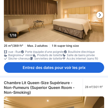
1/18
25 m²/269 ft²
Max. 2 adultes
1 lit super king size
vue : Rue
Porte équipée d'une poignée
Bouilloire électrique
Baignoire
miroir
Produits de toilette
Salle de bains privée
Sèche-cheveux
Serviettes de toilette
Accès internet (sans fil)
Entrez des dates pour voir les prix
Chambre Lit Queen-Size Supérieure -
Non-Fumeurs (Superior Queen Room -
28 m²/301 ft²
Non-Smoking)