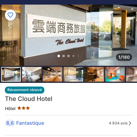
1/160
3 étoiles au classement par étoile
Récemment rénové
The Cloud Hotel
Hôtel
8,6
Fantastique
4 934 avis