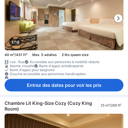
1/18
40 m²/431 ft²
Max. 5 adultes
2 lits queen size
vue : Rue
Accessible aux personnes à mobilité réduite
Alarme visuelle
Barre d'appui antidérapante
Barre d'appui pour baignoire
Douche accessible aux personnes handicapées
Douche de Plain-Pied
Meubles-lavabos accessibles aux personnes handicapées
Entrez des dates pour voir les prix
Porte équipée d'une poignée
Porte équipée de serrure à pêne dormant abaissé
Chambre Lit King-Size Cozy (Cozy King
25 m²/269 ft²
Room)