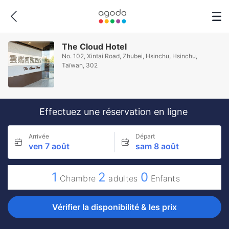
The Cloud Hotel
No. 102, Xintai Road, Zhubei, Hsinchu, Hsinchu,
Taïwan, 302
Effectuez une réservation en ligne
Arrivée
Départ
ven 7 août
sam 8 août
1
2
0
Chambre
adultes
Enfants
Vérifier la disponibilité & les prix