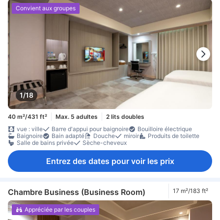
Convient aux groupes
1/18
40 m²/431 ft²
Max. 5 adultes
2 lits doubles
vue : ville
Barre d'appui pour baignoire
Bouilloire électrique
Baignoire
Bain adapté
Douche
miroir
Produits de toilette
Salle de bains privée
Sèche-cheveux
Entrez des dates pour voir les prix
Chambre Business (Business Room)
17 m²/183 ft²
Appréciée par les couples