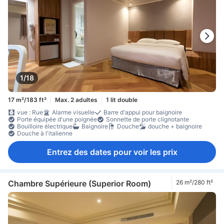
1/18
17 m²/183 ft²
Max. 2 adultes
1 lit double
vue : Rue
Alarme visuelle
Barre d'appui pour baignoire
Porte équipée d'une poignée
Sonnette de porte clignotante
Bouilloire électrique
Baignoire
Douche
douche + baignoire
Douche à l'italienne
Entrez des dates pour voir les prix
Chambre Supérieure (Superior Room)
26 m²/280 ft²