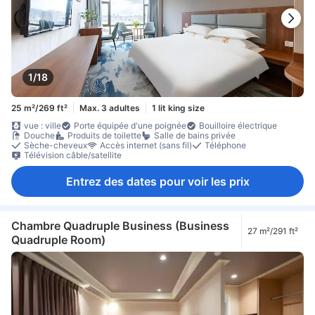
1/18
25 m²/269 ft²
Max. 3 adultes
1 lit king size
vue : ville
Porte équipée d'une poignée
Bouilloire électrique
Douche
Produits de toilette
Salle de bains privée
Sèche-cheveux
Accès internet (sans fil)
Téléphone
Télévision câble/satellite
Entrez des dates pour voir les prix
Chambre Quadruple Business (Business
27 m²/291 ft²
Quadruple Room)