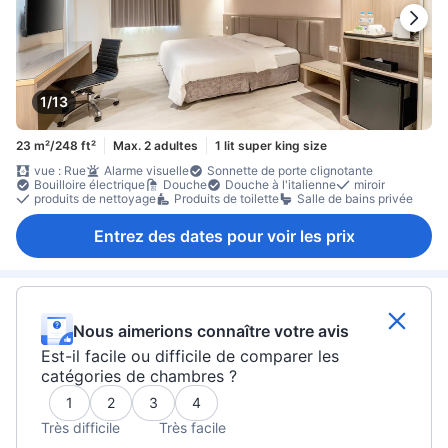
1/13
23 m²/248 ft²
Max. 2 adultes
1 lit super king size
vue : Rue
Alarme visuelle
Sonnette de porte clignotante
Bouilloire électrique
Douche
Douche à l'italienne
miroir
produits de nettoyage
Produits de toilette
Salle de bains privée
Entrez des dates pour voir les prix
Nous aimerions connaître votre avis
Est-il facile ou difficile de comparer les
catégories de chambres ?
1
2
3
4
Très difficile
Très facile