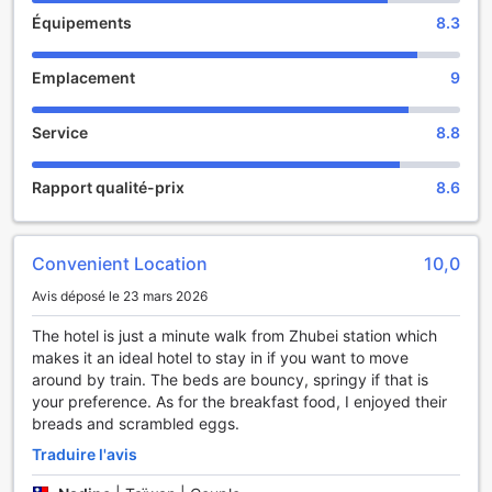
Équipements
8.3
Certains besoins secondaires ou de dernière minute
peuvent être rapidement satisfaits à la supérette sans avoir
à quitter cet hôtel. Cet hôtel est entièrement non-fumeurs.
Emplacement
9
Les chambres du The Cloud Hotel sont conçues pour
Service
8.8
répondre aux besoins des clients. Certaines chambres sont
équipées de d'une climatisation, d'un service de linge et de
rideaux occultants pour votre confort. Des divertissements
Rapport qualité-prix
8.6
sont proposés à tous les clients grâce à certaines
chambres équipées d'une télévision câblée et d'une
télévision. Cet hôtel met également à la disposition de ses
Convenient Location
10,0
clients une liste d'équipement composée d'eau en
bouteille, d'une cafetière ou théière, de thé, d'un
Avis déposé le 23 mars 2026
réfrigérateur, de café instantané et d'un mini-bar. Il est bon
de savoir que certaines salle de bains sont équipées d'un
The hotel is just a minute walk from Zhubei station which
sèche-cheveux et d'affaires de toilette.
makes it an ideal hotel to stay in if you want to move
around by train. The beds are bouncy, springy if that is
Restauration et activités
your preference. As for the breakfast food, I enjoyed their
breads and scrambled eggs.
Chaque matin, vous pourrez vous réveiller avec un
Traduire l'avis
délicieux petit-déjeuner gratuit au The Cloud Hotel.