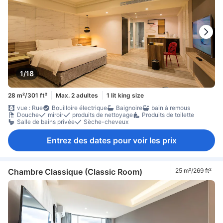
1/18
28 m²/301 ft²
Max. 2 adultes
1 lit king size
vue : Rue
Bouilloire électrique
Baignoire
bain à remous
Douche
miroir
produits de nettoyage
Produits de toilette
Salle de bains privée
Sèche-cheveux
Entrez des dates pour voir les prix
Chambre Classique (Classic Room)
25 m²/269 ft²