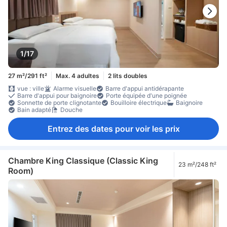
1/17
27 m²/291 ft²
Max. 4 adultes
2 lits doubles
vue : ville
Alarme visuelle
Barre d'appui antidérapante
Barre d'appui pour baignoire
Porte équipée d'une poignée
Sonnette de porte clignotante
Bouilloire électrique
Baignoire
Bain adapté
Douche
Entrez des dates pour voir les prix
Chambre King Classique (Classic King
23 m²/248 ft²
Room)