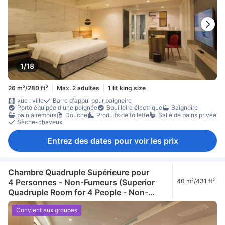
1/18
26 m²/280 ft²
Max. 2 adultes
1 lit king size
vue : ville
Barre d'appui pour baignoire
Porte équipée d'une poignée
Bouilloire électrique
Baignoire
bain à remous
Douche
Produits de toilette
Salle de bains privée
Sèche-cheveux
Entrez des dates pour voir les prix
Chambre Quadruple Supérieure pour
4 Personnes - Non-Fumeurs (Superior
40 m²/431 ft²
Quadruple Room for 4 People - Non-
Smoking)
Convient aux groupes