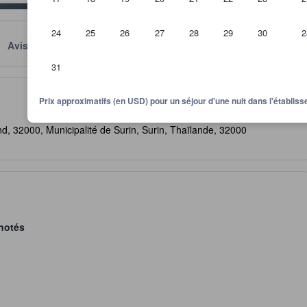
24
25
26
27
28
29
30
2
Avis
Emplacement
Conditions
31
itre indicatif quant au niveau de confort, services et commodités que v
Prix approximatifs (en USD) pour un séjour d'une nuit dans l'établi
d, 32000, Municipalité de Surin, Surin, Thaïlande, 32000
notés