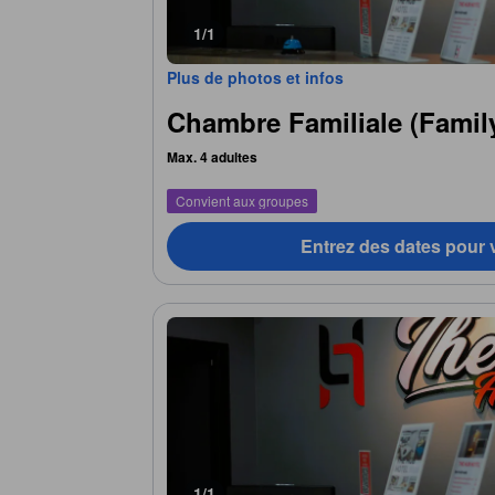
1/1
Plus de photos et infos
Chambre Familiale (Fami
Max. 4 adultes
Convient aux groupes
Entrez des dates pour v
1/1