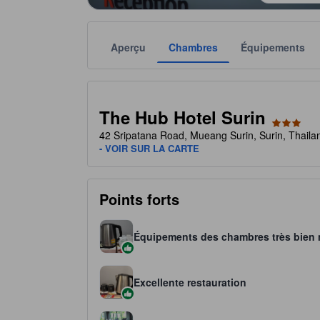
Aperçu
Chambres
Équipements
Chaque notation est fournie par l'établissement à t
tooltip
3 étoiles sur 5
The Hub Hotel Surin
42 Sripatana Road, Mueang Surin, Surin, Thailan
- VOIR SUR LA CARTE
Points forts
Équipements des chambres très bien 
Excellente restauration