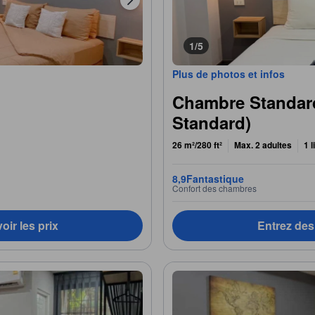
1/5
Plus de photos et infos
Chambre Standard
Standard)
26 m²/280 ft²
Max. 2 adultes
1 l
8,9
Fantastique
Confort des chambres
oir les prix
Entrez des 