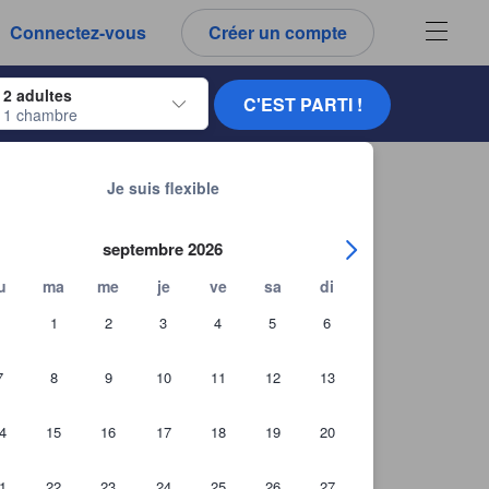
es notes et tous les commentaires que vous voyez sont authentiques.
Connectez-vous
Créer un compte
ur naviguer, appuyez sur Entrée pour sélectionner.
2 adultes
C'EST PARTI !
1 chambre
ur de dates. Utilisez les flèches du clavier pour naviguer entre les dates d'
Chercher d'autres établissements
Je suis flexible
septembre 2026
u
ma
me
je
ve
sa
di
1
2
3
4
5
6
7
8
9
10
11
12
13
4
15
16
17
18
19
20
1
22
23
24
25
26
27