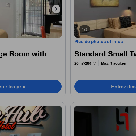
1/3
Plus de photos et infos
ge Room with
Standard Small 
26 m²/280 ft²
Max. 3 adultes
oir les prix
Entrez des 