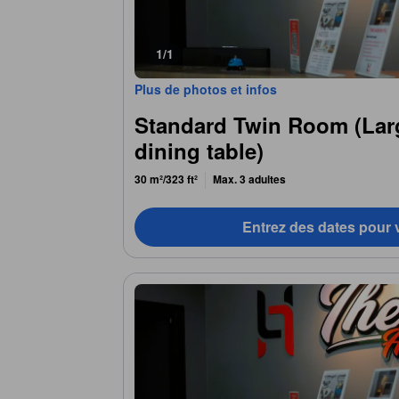
1/1
Plus de photos et infos
Standard Twin Room (Lar
dining table)
30 m²/323 ft²
Max. 3 adultes
Entrez des dates pour v