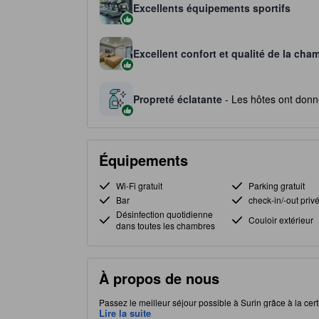
Excellents équipements sportifs
Excellent confort et qualité de la cha
Propreté éclatante
- Les hôtes ont donné
Équipements
Wi-Fi gratuit
Parking gratuit
Bar
check-in/-out priv
Désinfection quotidienne
Couloir extérieur
dans toutes les chambres
À propos de nous
Passez le meilleur séjour possible à Surin grâce à la cert
chambres. Idéalement situé, Municipalité de Surin à Suri
Lire la suite