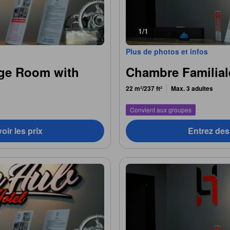
1/1
Plus de photos et infos
ge Room with
Chambre Familial
22 m²/237 ft²
Max. 3 adultes
Convient aux groupes
oir les prix
Entrez des 