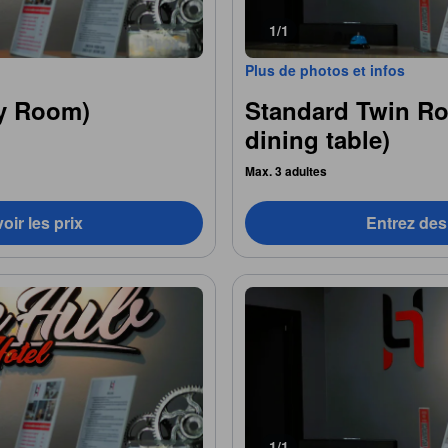
1/1
Plus de photos et infos
ly Room)
Standard Twin R
dining table)
Max. 3 adultes
oir les prix
Entrez des 
1/1