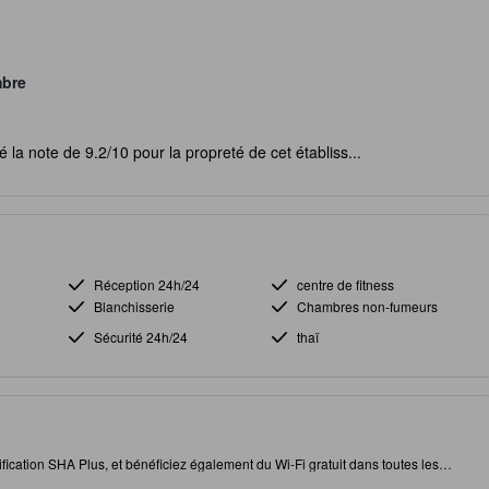
mbre
 la note de 9.2/10 pour la propreté de cet établiss...
Réception 24h/24
centre de fitness
é
Blanchisserie
Chambres non-fumeurs
Sécurité 24h/24
thaï
ification SHA Plus, et bénéficiez également du Wi-Fi gratuit dans toutes les
n, cet établissement vous permet d'accéder facilement à des attractions