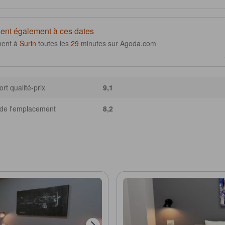
 satisfaire votre appétit. Cet établissement 3.0 étoile vous permet de bénéficier
t et agréable.
ent également à ces dates
ment à
Surin
toutes les
29
minutes sur Agoda.com
rt qualité-prix
9,1
de l'emplacement
8,2