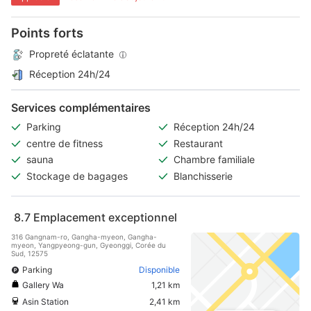
Points forts
Propreté éclatante
Réception 24h/24
Services complémentaires
Parking
Réception 24h/24
centre de fitness
Restaurant
sauna
Chambre familiale
Stockage de bagages
Blanchisserie
8.7
Emplacement exceptionnel
316 Gangnam-ro, Gangha-myeon, Gangha-
myeon, Yangpyeong-gun, Gyeonggi, Corée du
Sud, 12575
Parking
Disponible
Gallery Wa
1,21 km
Asin Station
2,41 km