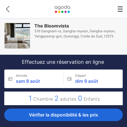
The Bloomvista
316 Gangnam-ro, Gangha-myeon, Gangha-myeon,
Yangpyeong-gun, Gyeonggi, Corée du Sud, 12575
Effectuez une réservation en ligne
Arrivée
Départ
sam 8 août
dim 9 août
1
2
0
Chambre
adultes
Enfants
Vérifier la disponibilité & les prix