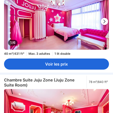
1/6
40 m²/431 ft²
Max. 3 adultes
1 lit double
Voir les prix
Chambre Suite Juju Zone (Juju Zone
78 m²/840 ft²
Suite Room)