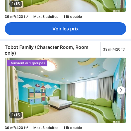
1/15
39 m²/420 ft²
Max. 3 adultes
1 lit double
Voir les prix
Tobot Family (Character Room, Room
39 m²/420 ft²
only)
Convient aux groupes
1/15
39 m²/420 ft²
Max. 3 adultes
1 lit double