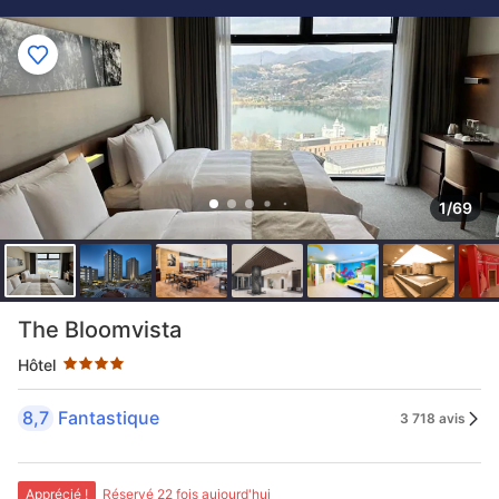
1/69
4 étoiles au classement par étoile
The Bloomvista
Hôtel
8,7
Fantastique
3 718 avis
Apprécié !
Réservé 22 fois aujourd'hui