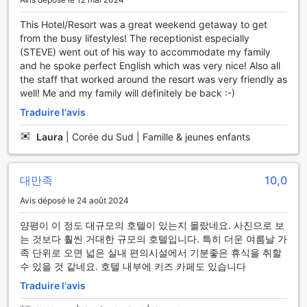
répondre aux besoins de tous, des débutants aux athlètes
confirmés. Vous y trouverez une large gamme d'appareils
This Hotel/Resort was a great weekend getaway to get
de cardio-training, tels que des tapis de course, des vélos
from the busy lifestyles! The receptionist especially
elliptiques et des machines de musculation, permettant à
(STEVE) went out of his way to accommodate my family
chacun de s'entraîner selon ses propres objectifs.
and he spoke perfect English which was very nice! Also all
En plus de l'équipement de pointe, le centre de fitness de
the staff that worked around the resort was very friendly as
The Bloomvista offre un environnement inspirant, baigné de
well! Me and my family will definitely be back :-)
lumière naturelle grâce à de grandes baies vitrées, offrant
Traduire l'avis
une vue imprenable sur la beauté environnante de la
nature. Que vous souhaitiez suivre une séance
Laura
|
Corée du Sud | Famille & jeunes enfants
d'entraînement autonome ou profiter des conseils de nos
entraîneurs qualifiés, cet espace est idéal pour rester actif
tout en se ressourçant. Après une séance d'entraînement
대만족
10,0
intense, détendez-vous dans l'aire de repos, où vous
pourrez admirer les paysages sereins et vous préparer
Avis déposé le 24 août 2024
pour une nouvelle journée d'aventures.
양평이 이 정도 대규모의 호텔이 있는지 몰랐네요. 사진으로 보
Les Installations Pratiques de The Bloomvista
는 것보다 훨씬 거대한 규모의 호텔입니다. 특히 더운 여름날 가
족 단위로 오면 넓은 실내 편의시설에서 기분좋은 휴식을 취할
À The Bloomvista, chaque détail est pensé pour offrir un
수 있을 것 같네요. 호텔 내부에 키즈 카페도 있습니다
séjour des plus agréables et pratiques. L'hôtel propose un
Traduire l'avis
service de blanchisserie qui permet aux voyageurs de se
détendre sans se soucier de leurs vêtements. Que vous