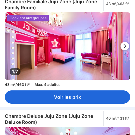
Chambre Familiale Juju Zone (Juju Zone
43 m²/463 ft²
Family Room)
Convient aux groupes
1/7
43 m²/463 ft²
Max. 4 adultes
Voir les prix
Chambre Deluxe Juju Zone (Juju Zone
40 m²/431 ft²
Deluxe Room)