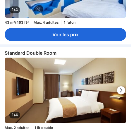
1/4
43 m²/463 ft²
Max. 4 adultes
1 futon
Voir les prix
Standard Double Room
1/4
Max. 2 adultes
1 lit double