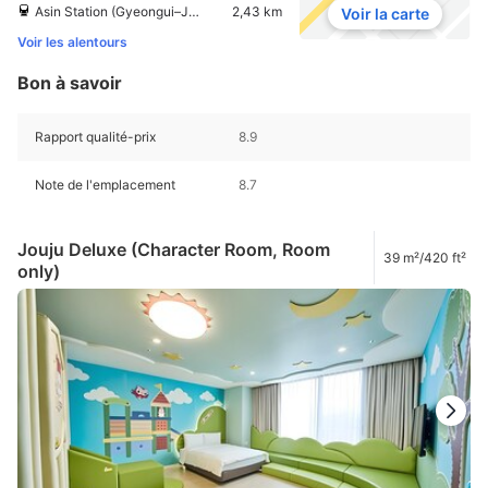
Asin Station (Gyeongui–Jungang Line)
2,43 km
Voir la carte
Voir les alentours
Bon à savoir
Rapport qualité-prix
8.9
Note de l'emplacement
8.7
Jouju Deluxe (Character Room, Room
39 m²/420 ft²
only)