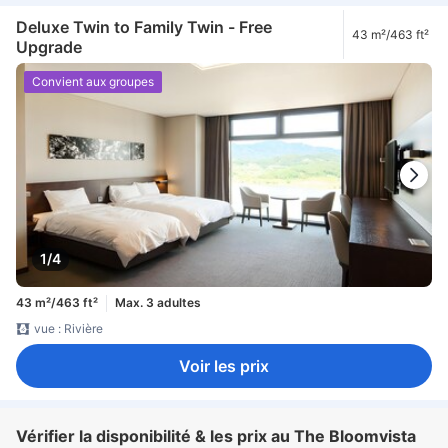
Deluxe Twin to Family Twin - Free
43 m²/463 ft²
Upgrade
Convient aux groupes
1/4
43 m²/463 ft²
Max. 3 adultes
vue : Rivière
Voir les prix
Vérifier la disponibilité & les prix au The Bloomvista