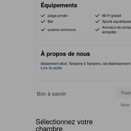
Équipements
plage privée
Wi-Fi gratuit
Bar
Sports aquatiques
Animaux de comp
cuisine commune
acceptés
À propos de nous
Idéalement situé, Tampere à Tampere, cet établissement v
d'options de restauration pour satisfaire votre appétit. 
Lire la suite
améliorer la qualité et le confort de votre séjour.
Bon à savoir
Rappo
Note 
Sélectionnez votre
chambre