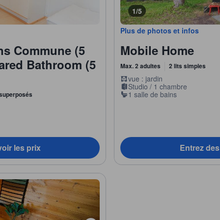
1/5
Plus de photos et infos
ins Commune (5
Mobile Home
hared Bathroom (5
Max. 2 adultes
2 lits simples
vue : jardin
Studio / 1 chambre
1 salle de bains
ts superposés
oir les prix
Entrez des 