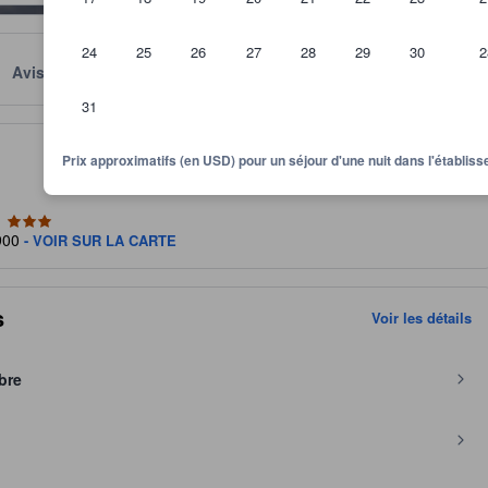
24
25
26
27
28
29
30
2
Avis
Emplacement
Conditions
31
quipements, des avis laissés par les hôtes et de la taille des chambres
Prix approximatifs (en USD) pour un séjour d'une nuit dans l'établi
3900
- VOIR SUR LA CARTE
s
Voir les détails
bre