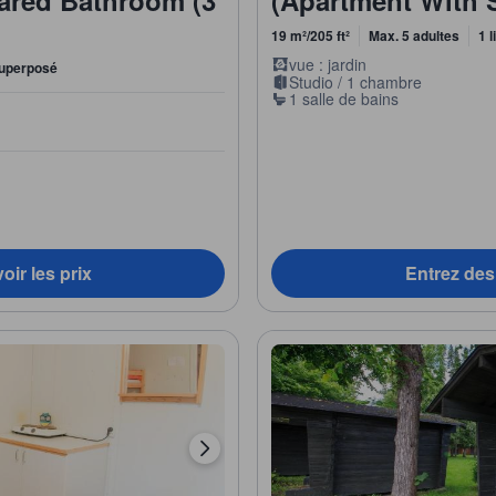
19 m²/205 ft²
Max. 5 adultes
1 l
vue : jardin
 superposé
Studio / 1 chambre
1 salle de bains
oir les prix
Entrez des 