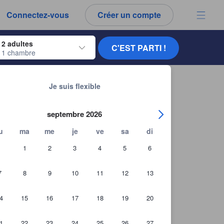
es notes et tous les commentaires que vous voyez sont authentiques.
Connectez-vous
Créer un compte
ur naviguer, appuyez sur Entrée pour sélectionner.
2 adultes
C'EST PARTI !
1 chambre
ur de dates. Utilisez les flèches du clavier pour naviguer entre les dates d'
Chercher d'autres établissements
Je suis flexible
septembre 2026
u
ma
me
je
ve
sa
di
1
2
3
4
5
6
7
8
9
10
11
12
13
4
15
16
17
18
19
20
1
22
23
24
25
26
27