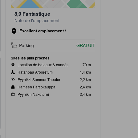
8,9
Fantastique
Note de l'emplacement
Excellent emplacement !
Parking
GRATUIT
Sites les plus proches
Location de bateaux & canoës
70 m
Hatanpaa Arboretum
1,4 km
Pyynikki Summer Theater
2,2 km
Hameen Partiokauppa
2,4 km
Pyynikin Nakotorni
2,4 km