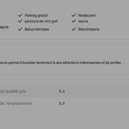
Parking gratuit
Restaurant
parcours de mini golf
sauna
agnie
Balcon/terrasse
Blanchisserie
ous permet d'accéder facilement à des attractions intéressantes et de profiter
Cet établissement 3.0 étoile disposes d'une multitude d'équipements pour
rt qualité-prix
9,4
de l'emplacement
8,9