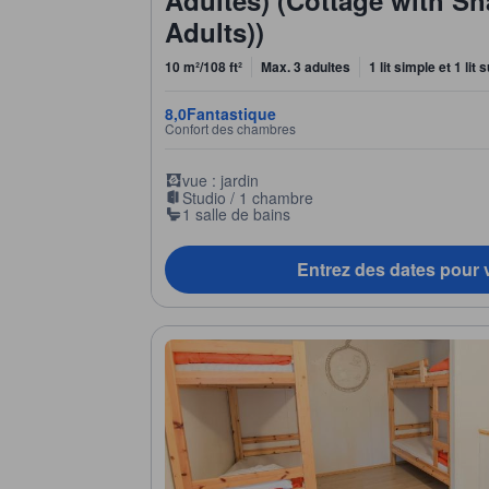
Adults))
10 m²/108 ft²
Max. 3 adultes
1 lit simple et 1 lit
8,0
Fantastique
Confort des chambres
vue : jardin
Studio / 1 chambre
1 salle de bains
Entrez des dates pour v