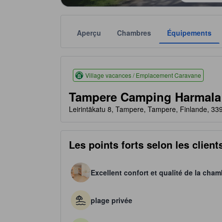
Aperçu
Chambres
Équipements
Le nombre d’étoiles attribué dépend notamment des é
tooltip
3 étoiles sur 5
Village vacances / Emplacement Caravane
Tampere Camping Harmala
Leirintäkatu 8, Tampere, Tampere, Finlande, 3
Les points forts selon les client
Excellent confort et qualité de la cham
plage privée