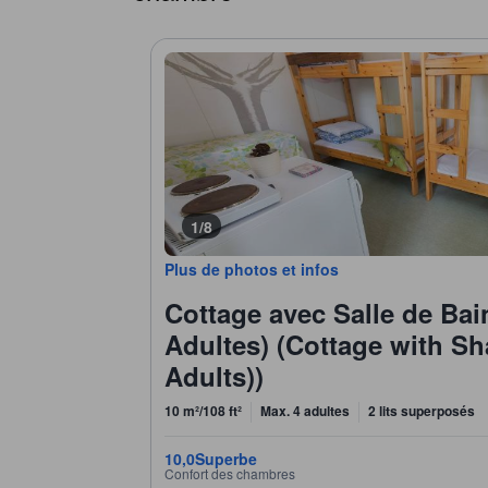
1/8
Plus de photos et infos
Cottage avec Salle de Ba
Adultes) (Cottage with S
Adults))
10 m²/108 ft²
Max. 4 adultes
2 lits superposés
10,0
Superbe
Confort des chambres