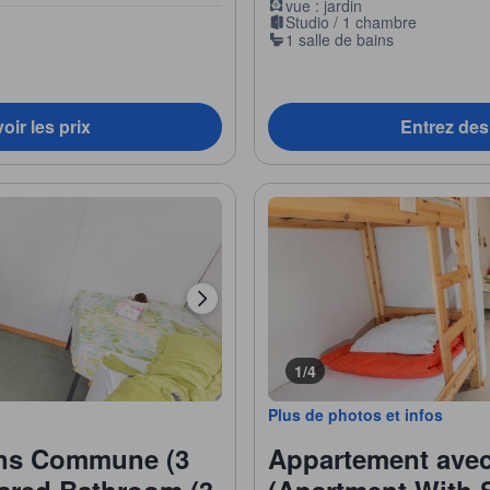
vue : jardin
Studio / 1 chambre
1 salle de bains
oir les prix
Entrez des 
1/4
Plus de photos et infos
ins Commune (3
Appartement ave
hared Bathroom (3
(Apartment With 