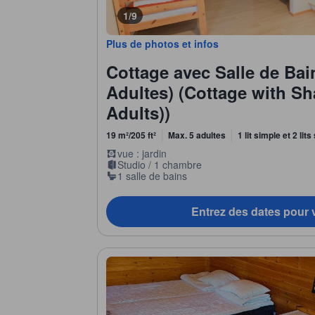
1/9
Plus de photos et infos
Cottage avec Salle de Ba
Adultes) (Cottage with S
Adults))
19 m²/205 ft²
Max. 5 adultes
1 lit simple et 2 li
vue : jardin
Studio / 1 chambre
1 salle de bains
Entrez des dates pour v