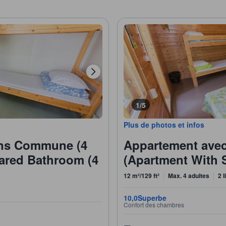
1/5
Plus de photos et infos
ins Commune (4
Appartement ave
hared Bathroom (4
(Apartment With 
12 m²/129 ft²
Max. 4 adultes
2 
10,0
Superbe
Confort des chambres