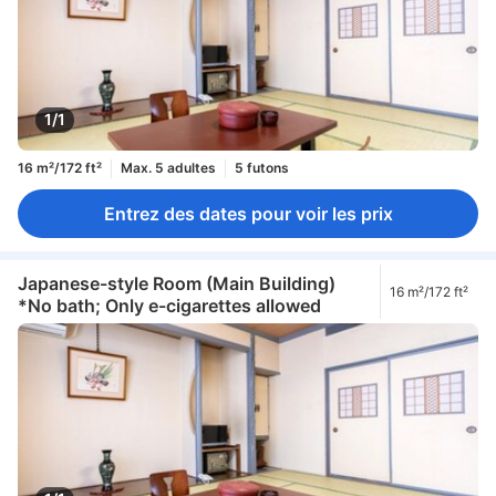
1/1
16 m²/172 ft²
Max. 5 adultes
5 futons
Entrez des dates pour voir les prix
Japanese-style Room (Main Building)
16 m²/172 ft²
*No bath; Only e-cigarettes allowed