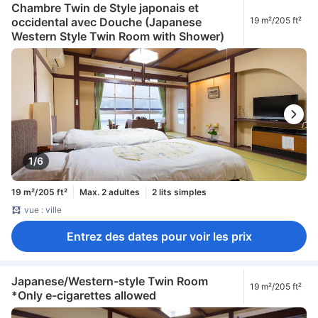
Chambre Twin de Style japonais et
occidental avec Douche (Japanese
19 m²/205 ft²
Western Style Twin Room with Shower)
1/6
19 m²/205 ft²
Max. 2 adultes
2 lits simples
vue : ville
Entrez des dates pour voir les prix
Japanese/Western-style Twin Room
19 m²/205 ft²
*Only e-cigarettes allowed