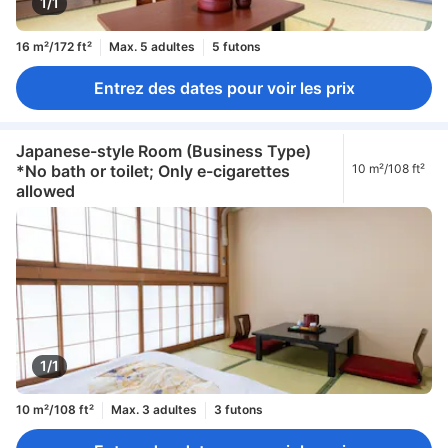
1/1
16 m²/172 ft²
Max. 5 adultes
5 futons
Entrez des dates pour voir les prix
Japanese-style Room (Business Type)
*No bath or toilet; Only e-cigarettes
10 m²/108 ft²
allowed
1/1
10 m²/108 ft²
Max. 3 adultes
3 futons