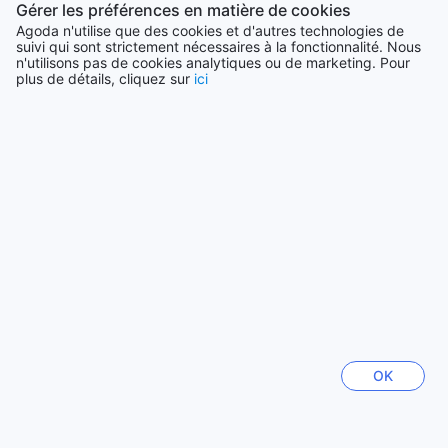
Gérer les préférences en matière de cookies
Agoda n'utilise que des cookies et d'autres technologies de
Tout voir
suivi qui sont strictement nécessaires à la fonctionnalité. Nous
n'utilisons pas de cookies analytiques ou de marketing. Pour
plus de détails, cliquez sur
ici
Villes en vogue
Cebu
Philippines
Hanoï
Vietnam
Pattaya
Thaïlande
Hong-Kong
OK
Hong Kong