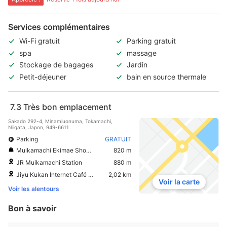
Services complémentaires
Wi-Fi gratuit
Parking gratuit
spa
massage
Stockage de bagages
Jardin
Petit-déjeuner
bain en source thermale
7.3
Très bon emplacement
Sakado 292-4, Minamiuonuma, Tokamachi,
Niigata, Japon, 949-6611
Parking
GRATUIT
Muikamachi Ekimae Shopping Center Lala
820 m
JR Muikamachi Station
880 m
Jiyu Kukan Internet Café Muikamatchi
2,02 km
Voir la carte
Voir les alentours
Bon à savoir