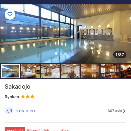
1/87
Sakadojo
Ryokan
7,9
Très bien
307 avis
Apprécié !
Réservé 1 fois aujourd'hui