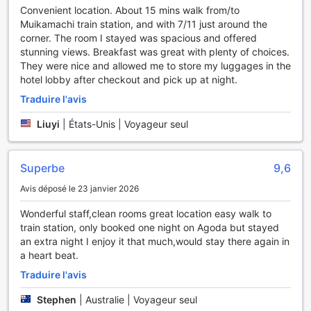
une bonne soirée. Les nombreuses offres de loisirs de ce
Convenient location. About 15 mins walk from/to
ryokan vous permettront de profiter de nombreuses
Muikamachi train station, and with 7/11 just around the
activités pendant votre séjour. Offrez-vous ce qu'il y a de
corner. The room I stayed was spacious and offered
mieux en hiver et partez sur les pistes tous les jours, en
stunning views. Breakfast was great with plenty of choices.
bénéficiant de services comme des pentes de ski
They were nice and allowed me to store my luggages in the
directement sur place.
hotel lobby after checkout and pick up at night.
Traduire l'avis
Terminez vos journées en toute détente grâce aux
équipements de massage et spa à votre disposition.
Liuyi
|
États-Unis | Voyageur seul
Pêche, les journées chaudes peuvent être amusantes
grâce à ce type d'activité. Défiez les membres de votre
groupe de voyage ou d'autres hôtes de ce ryokan en
Superbe
9,6
profitant d'équipements tels que piste de bowling
Avis déposé le 23 janvier 2026
et chemins de randonnée.
Wonderful staff,clean rooms great location easy walk to
Pourquoi séjourner ici
train station, only booked one night on Agoda but stayed
an extra night I enjoy it that much,would stay there again in
Ici, vous trouverez des chambres moins chères que dans
a heart beat.
97 % de toutes les autres options disponibles en ville.
Traduire l'avis
Stephen
|
Australie | Voyageur seul