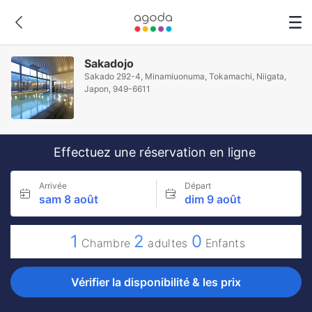
Sakadojo
Sakado 292-4, Minamiuonuma, Tokamachi, Niigata,
Japon, 949-6611
Effectuez une réservation en ligne
Arrivée
Départ
sam 8 août
dim 9 août
1
2
0
Chambre
adultes
Enfants
Vérifier la disponibilité & les prix