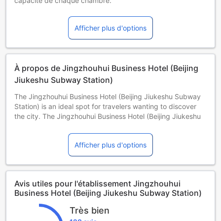
capacité de chaque chambre.
Certains suppléments et des conditions particulières
peuvent s'appliquer si vous réservez plus de 5 chambres
Afficher plus d'options
À propos de Jingzhouhui Business Hotel (Beijing
Jiukeshu Subway Station)
The Jingzhouhui Business Hotel (Beijing Jiukeshu Subway
Station) is an ideal spot for travelers wanting to discover
the city. The Jingzhouhui Business Hotel (Beijing Jiukeshu
Subway Station) is an ideal choice for travelers who want
to take in the sights and sounds of Beijing.
Afficher plus d'options
The hotel is conveniently located just 2km from Tongzhou
Railway Station and 23km from Beijing Capital International
Airport. The closest major public transportation, Jiukeshu
Metro Station, is only 500m away. Seeing Beijing's sights
Avis utiles pour l'établissement Jingzhouhui
from this hotel is easy with Manchun Park （East Gate）,
Business Hotel (Beijing Jiukeshu Subway Station)
No. 7 Hot Spring Life Hall (Universal Studios Branch) and
The Wizarding World of Harry Potter™ all close by.
Très bien
At the end of a busy day, travelers can unwind and relax in