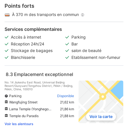
Points forts
À 370 m des transports en commun
Services complémentaires
Accès à internet
Parking
Réception 24h/24
Bar
Stockage de bagages
salon de beauté
Blanchisserie
Etablissement non-fumeur
8.3
Emplacement exceptionnel
No. 14 Jiukeshu East Road, Universal Beijing
Resort/Guoyuan/Tongzhou District, Pékin / Beijing,
Pékin, Chine, 100010
Parking
Disponible
Wangfujing Street
21,62 km
Lama Temple (Yonghegong)
21,86 km
Temple du Paradis
21,88 km
Voir la carte
Voir les alentours