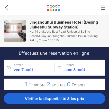
Jingzhouhui Business Hotel (Beijing
Jiukeshu Subway Station)
No. 14 Jiukeshu East Road, Universal Beijing
Resort/Guoyuan/Tongzhou District, Pékin / Beijing,
Pékin, Chine, 100010
Effectuez une réservation en ligne
Arrivée
Départ
ven 7 août
sam 8 août
1
2
0
Chambre
adultes
Enfants
Vérifier la disponibilité & les prix