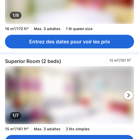
1/8
16 m²/172 ft²
Max. 3 adultes
1 lit queen size
Entrez des dates pour voir les prix
Superior Room (2 beds)
15 m²/161 ft²
1/7
15 m²/161 ft²
Max. 3 adultes
2 lits simples