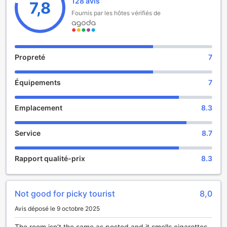
128 avis
7,8
the hotel or go out and enjoy the city. For those driving
Fournis par les hôtes vérifiés de
themselves, parking is provided on site.
This hotel is a popular accommodation for guests traveling
for business.
Propreté
7
Équipements
7
Emplacement
8.3
Service
8.7
Rapport qualité-prix
8.3
Not good for picky tourist
8,0
Avis déposé le 9 octobre 2025
The room isn’t the same as posted and it smells cigarettes.