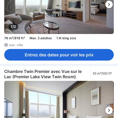
1/2
76 m²/818 ft²
Max. 2 adultes
1 lit king size
vue : ville
Entrez des dates pour voir les prix
Chambre Twin Premier avec Vue sur le
55 m²/592 ft²
Lac (Premier Lake View Twin Room)