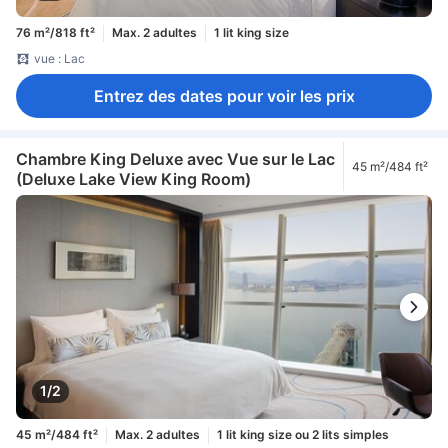
76 m²/818 ft²
Max. 2 adultes
1 lit king size
vue : Lac
Entrez des dates pour voir les prix
Chambre King Deluxe avec Vue sur le Lac
45 m²/484 ft²
(Deluxe Lake View King Room)
1/2
45 m²/484 ft²
Max. 2 adultes
1 lit king size ou 2 lits simples