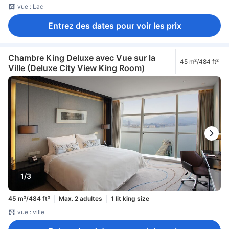
vue : Lac
Entrez des dates pour voir les prix
Chambre King Deluxe avec Vue sur la
45 m²/484 ft²
Ville (Deluxe City View King Room)
1/3
45 m²/484 ft²
Max. 2 adultes
1 lit king size
vue : ville