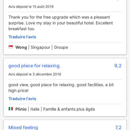
dimanche.
Avis déposé le 15 août 2019
Enfants et lits supplémentaires
Jeunes enfants de 0 à 1 an(s) [inclus]
Thank you for the free upgrade which was a pleasant
Séjour gratuit en utilisant la literie existante. Veuillez noter
surprise. Love my stay in your beautiful hotel. Excellent
qu'un lit pour bébé peut entraîner des frais additionnels et
breakfast too.
sa disponibilité n'est pas assurée.
Traduire l'avis
Enfants de 2 à 7 ans
Séjour gratuit en utilisant la literie existante.
Wong
|
Singapour | Groupe
Les hôtes de 8 ans et plus sont considérés comme des
adultes.
Les lits supplémentaires dépendent de la chambre que
good place for relaxing.
9,2
vous choisissez. Pour plus de détails, veuillez vérifier la
capacité de chaque chambre.
Avis déposé le 3 décembre 2016
Certains suppléments et des conditions particulières
good view, good place for relaxing. good facilities. a bit
peuvent s'appliquer si vous réservez plus de 5 chambres
high price!
Traduire l'avis
Plinio
|
Italie | Famille & enfants plus âgés
Mixed feeling
7,2