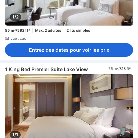
1/2
55 m²/592 ft²
Max. 2 adultes
2 lits simples
vue : Lac
Entrez des dates pour voir les prix
1 King Bed Premier Suite Lake View
76 m²/818 ft²
1/1