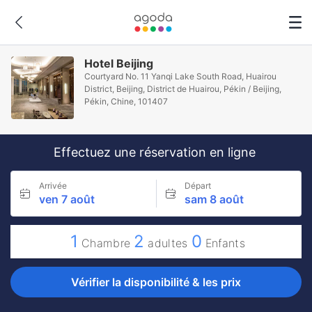
Hotel Beijing
Courtyard No. 11 Yanqi Lake South Road, Huairou
District, Beijing, District de Huairou, Pékin / Beijing,
Pékin, Chine, 101407
Effectuez une réservation en ligne
Arrivée
Départ
ven 7 août
sam 8 août
1
2
0
Chambre
adultes
Enfants
Vérifier la disponibilité & les prix