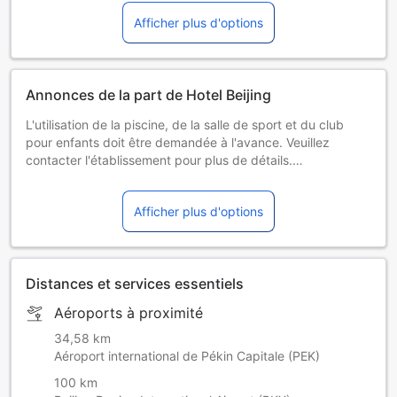
Afficher plus d'options
Annonces de la part de Hotel Beijing
L'utilisation de la piscine, de la salle de sport et du club
pour enfants doit être demandée à l'avance. Veuillez
contacter l'établissement pour plus de détails.
Selon la réglementation locale, les hôtels de Pékin ne seront
plus autorisés à fournir des articles de toilette jetables.
Afficher plus d'options
Les horaires d'ouverture ont été mis à jour, merci de vous
renseigner auprès de l'hôtel.
Les heures d'ouverture des différents restaurants, du spa,
de la salle de sport et des autres équipements de
Distances et services essentiels
divertissement sont régulièrement ajustées et mises à jour
conformément aux instructions en vigueur.
Aéroports à proximité
Les produits inflammables et explosifs sont strictement
interdits. Les clients doivent coopérer avec le contrôle de
34,58 km
sécurité de la voiture. (Ce contenu a été traduit
Aéroport international de Pékin Capitale (PEK)
automatiquement)
100 km
Une réservation à l'avance est requise pour le club pour