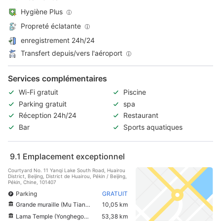
Hygiène Plus
Propreté éclatante
enregistrement 24h/24
Transfert depuis/vers l'aéroport
Services complémentaires
Wi-Fi gratuit
Piscine
Parking gratuit
spa
Réception 24h/24
Restaurant
Bar
Sports aquatiques
9.1
Emplacement exceptionnel
Courtyard No. 11 Yanqi Lake South Road, Huairou
District, Beijing, District de Huairou, Pékin / Beijing,
Pékin, Chine, 101407
Parking
GRATUIT
Grande muraille (Mu Tian Yu)
10,05 km
Lama Temple (Yonghegong)
53,38 km