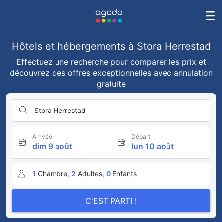
Hôtels et hébergements à Stora Herrestad
Effectuez une recherche pour comparer les prix et
découvrez des offres exceptionnelles avec annulation
gratuite
Stora Herrestad
Arrivée
Départ
dim 9 août
lun 10 août
1
Chambre,
2
Adultes,
0
Enfants
C'EST PARTI !