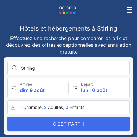
Hôtels et hébergements à Stirling
Effectuez une recherche pour comparer les prix et
découvrez des offres exceptionnelles avec annulation
gratuite
Stirling
Arrivée
Départ
dim 9 août
lun 10 août
1
Chambre,
2
Adultes,
0
Enfants
C'EST PARTI !