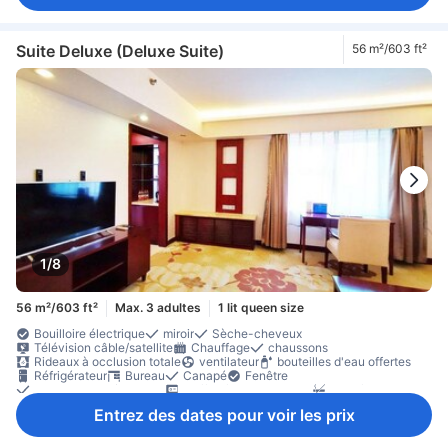
Suite Deluxe (Deluxe Suite)
56 m²/603 ft²
1/8
56 m²/603 ft²
Max. 3 adultes
1 lit queen size
Bouilloire électrique
miroir
Sèche-cheveux
Télévision câble/satellite
Chauffage
chaussons
Rideaux à occlusion totale
ventilateur
bouteilles d'eau offertes
Réfrigérateur
Bureau
Canapé
Fenêtre
Portant pour vêtements
Coffre-fort en chambre
Non-fumeur
Entrez des dates pour voir les prix