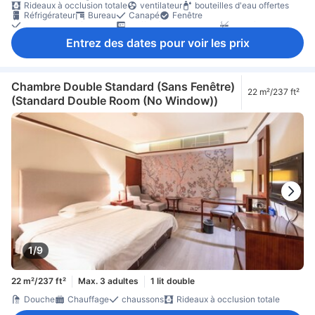
Rideaux à occlusion totale
ventilateur
bouteilles d'eau offertes
Réfrigérateur
Bureau
Canapé
Fenêtre
Portant pour vêtements
Coffre-fort en chambre
Non-fumeur
Entrez des dates pour voir les prix
Chambre Double Standard (Sans Fenêtre)
22 m²/237 ft²
(Standard Double Room (No Window))
1/9
22 m²/237 ft²
Max. 3 adultes
1 lit double
Douche
Chauffage
chaussons
Rideaux à occlusion totale