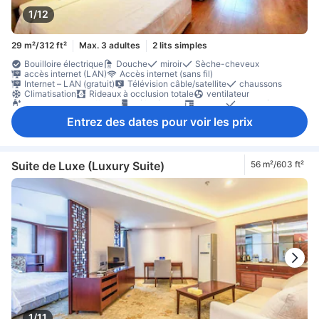
1/12
29 m²/312 ft²
Max. 3 adultes
2 lits simples
Bouilloire électrique
Douche
miroir
Sèche-cheveux
accès internet (LAN)
Accès internet (sans fil)
Internet – LAN (gratuit)
Télévision câble/satellite
chaussons
Climatisation
Rideaux à occlusion totale
ventilateur
bouteilles d'eau offertes
Réfrigérateur
Bureau
Canapé
Fenêtre
Portant pour vêtements
Coffre-fort en chambre
Entrez des dates pour voir les prix
Non-fumeur
Suite de Luxe (Luxury Suite)
56 m²/603 ft²
1/11