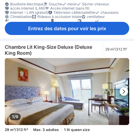
Bouilloire électrique
Douche
miroir
Sèche-cheveux
accès internet (LAN)
Accès internet (sans fil)
Internet – LAN (gratuit)
Télévision câble/satellite
chaussons
Climatisation
Rideaux à occlusion totale
ventilateur
bouteilles d'eau offertes
Réfrigérateur
Bureau
Canapé
Fenêtre
Portant pour vêtements
Coffre-fort en chambre
Entrez des dates pour voir les prix
Non-fumeur
Chambre Lit King-Size Deluxe (Deluxe
29 m²/312 ft²
King Room)
1/9
29 m²/312 ft²
Max. 3 adultes
1 lit queen size