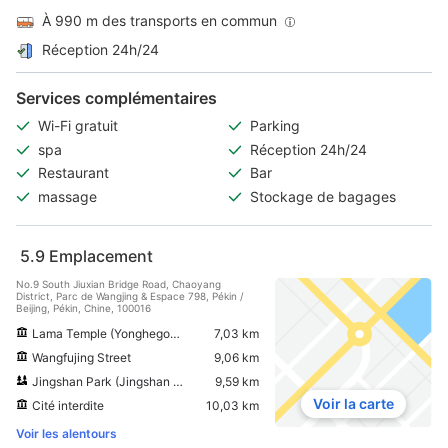
À 990 m des transports en commun
Réception 24h/24
Services complémentaires
Wi-Fi gratuit
Parking
spa
Réception 24h/24
Restaurant
Bar
massage
Stockage de bagages
5.9
Emplacement
No.9 South Jiuxian Bridge Road, Chaoyang
District, Parc de Wangjing & Espace 798, Pékin /
Beijing, Pékin, Chine, 100016
Lama Temple (Yonghegong)
7,03 km
Wangfujing Street
9,06 km
Jingshan Park (Jingshan Gongyuan)
9,59 km
Voir la carte
Cité interdite
10,03 km
Voir les alentours