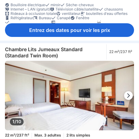
Bouilloire électrique
miroir
Sèche-cheveux
Internet – LAN (gratuit)
Télévision câble/satellite
chaussons
Rideaux à occlusion totale
ventilateur
bouteilles d'eau offertes
Réfrigérateur
Bureau
Canapé
Fenêtre
Portant pour vêtements
Coffre-fort en chambre
Non-fumeur
Entrez des dates pour voir les prix
Chambre Lits Jumeaux Standard
22 m²/237 ft²
(Standard Twin Room)
1/10
22 m²/237 ft²
Max. 3 adultes
2 lits simples