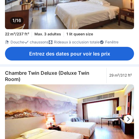
1/16
22 m²/237 ft²
Max. 3 adultes
1 lit queen size
Douche
chaussons
Rideaux à occlusion totale
Fenêtre
Entrez des dates pour voir les prix
Chambre Twin Deluxe (Deluxe Twin
29 m²/312 ft²
Room)