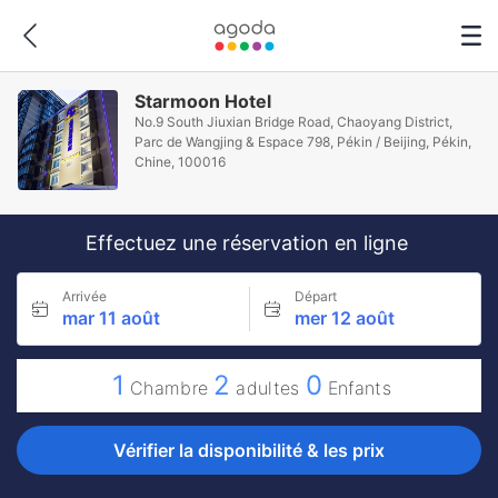
Starmoon Hotel
No.9 South Jiuxian Bridge Road, Chaoyang District,
Parc de Wangjing & Espace 798, Pékin / Beijing, Pékin,
Chine, 100016
Effectuez une réservation en ligne
Arrivée
Départ
mar 11 août
mer 12 août
1
2
0
Chambre
adultes
Enfants
Vérifier la disponibilité & les prix