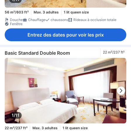
56 m²/603 ft²
Max. 3 adultes
1 lit queen size
Douche
Chauffage
chaussons
Rideaux à occlusion totale
Fenêtre
Entrez des dates pour voir les prix
Basic Standard Double Room
22 m²/237 ft²
1/11
22 m²/237 ft²
Max. 3 adultes
1 lit queen size