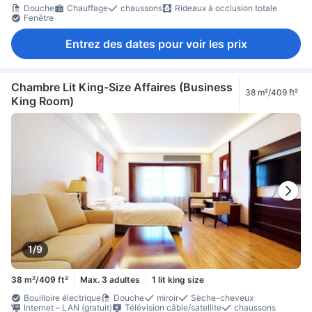
Douche
Chauffage
chaussons
Rideaux à occlusion totale
Fenêtre
Entrez des dates pour voir les prix
Chambre Lit King-Size Affaires (Business
38 m²/409 ft²
King Room)
1/9
38 m²/409 ft²
Max. 3 adultes
1 lit king size
Bouilloire électrique
Douche
miroir
Sèche-cheveux
Internet – LAN (gratuit)
Télévision câble/satellite
chaussons