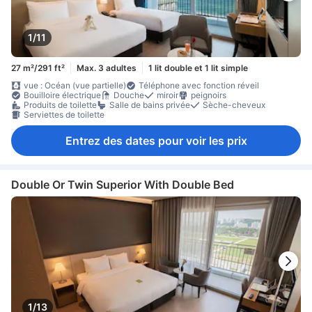
1/11
27 m²/291 ft²
Max. 3 adultes
1 lit double et 1 lit simple
vue : Océan (vue partielle)
Téléphone avec fonction réveil
Bouilloire électrique
Douche
miroir
peignoirs
Produits de toilette
Salle de bains privée
Sèche-cheveux
Serviettes de toilette
Entrez des dates pour voir les prix
Double Or Twin Superior With Double Bed
1/13