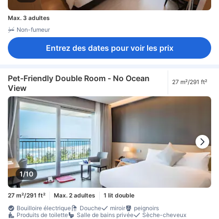
Max. 3 adultes
Non-fumeur
Entrez des dates pour voir les prix
Pet-Friendly Double Room - No Ocean
27 m²/291 ft²
View
1/10
27 m²/291 ft²
Max. 2 adultes
1 lit double
Bouilloire électrique
Douche
miroir
peignoirs
Produits de toilette
Salle de bains privée
Sèche-cheveux