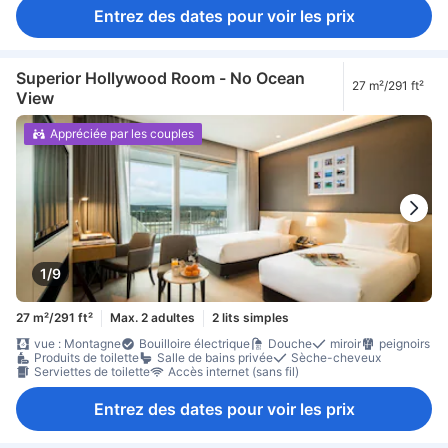
Entrez des dates pour voir les prix
Superior Hollywood Room - No Ocean
27 m²/291 ft²
View
Appréciée par les couples
1/9
27 m²/291 ft²
Max. 2 adultes
2 lits simples
vue : Montagne
Bouilloire électrique
Douche
miroir
peignoirs
Produits de toilette
Salle de bains privée
Sèche-cheveux
Serviettes de toilette
Accès internet (sans fil)
Entrez des dates pour voir les prix