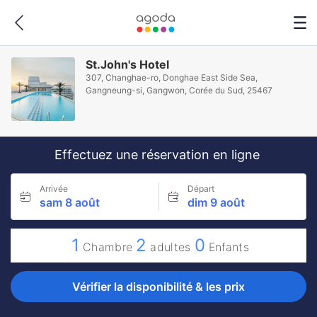
St.John's Hotel
307, Changhae-ro, Donghae East Side Sea,
Gangneung-si, Gangwon, Corée du Sud, 25467
Effectuez une réservation en ligne
Arrivée
Départ
sam 8 août
dim 9 août
1
2
0
Chambre
adultes
Enfants
Vérifier la disponibilité & les prix