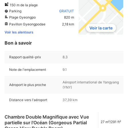
150 m de la plage
Parking
GRATUIT
Plage Gyeongpo
820 m
Pavillon Gyeongpodae
2,18 km
Voir la carte
Voir les alentours
Bon à savoir
Rapport qualité-prix
8.3
Note de l'emplacement
9.1
Aéroport international de Yangyang
Aéroport le plus proche
(YNY)
Distance vers l'aéroport
37,39 km
Chambre Double Magnifique avec Vue
partielle sur l'Océan (Gorgeous Partial
27 m²/291 ft²