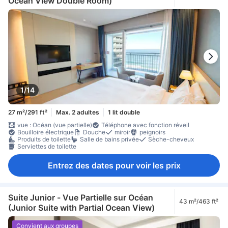
Ocean View Double Room)
1/14
27 m²/291 ft²
Max. 2 adultes
1 lit double
vue : Océan (vue partielle)
Téléphone avec fonction réveil
Bouilloire électrique
Douche
miroir
peignoirs
Produits de toilette
Salle de bains privée
Sèche-cheveux
Serviettes de toilette
Entrez des dates pour voir les prix
Suite Junior - Vue Partielle sur Océan
43 m²/463 ft²
(Junior Suite with Partial Ocean View)
Convient aux groupes