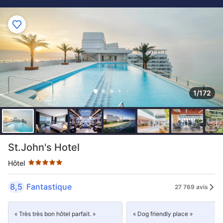
1/172
5 étoiles au classement par étoile
St.John's Hotel
Hôtel
8,5
Fantastique
27 769 avis
« Très très bon hôtel parfait. »
« Dog friendly place »