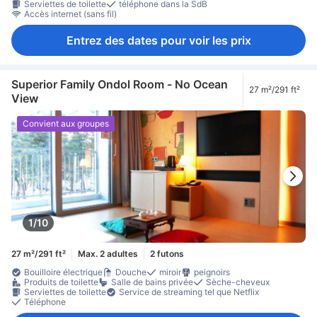
Serviettes de toilette
téléphone dans la SdB
Accès internet (sans fil)
Entrez des dates pour voir les prix
Superior Family Ondol Room - No Ocean
27 m²/291 ft²
View
Convient aux groupes
1/10
27 m²/291 ft²
Max. 2 adultes
2 futons
Bouilloire électrique
Douche
miroir
peignoirs
Produits de toilette
Salle de bains privée
Sèche-cheveux
Serviettes de toilette
Service de streaming tel que Netflix
Téléphone