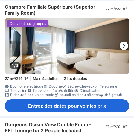
Chambre Familiale Supérieure (Superior
27 m²/291 ft²
Family Room)
Convient aux groupes
1/9
27 m²/291 ft²
Max. 4 adultes
2 lits doubles
Bouilloire électrique
Douche
Sèche-cheveux
Téléphone
Télévision
Télévision câble/satellite
Climatisation
Rideaux à occlusion totale
bouteilles d'eau offertes
thé gratuit
Entrez des dates pour voir les prix
Gorgeous Ocean View Double Room -
27 m²/291 ft²
EFL Lounge for 2 People Included