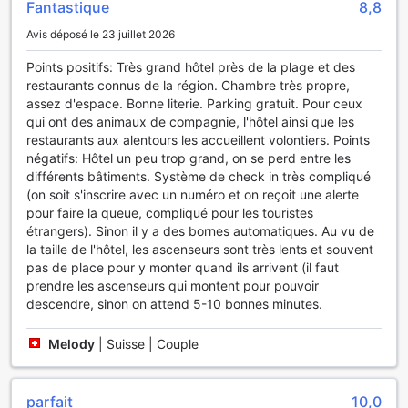
Fantastique
8,8
• Operating Period: 07/11 ~ 08/31
cheveux, d'affaires de toilette et de peignoirs.
Avis déposé le 23 juillet 2026
• Admission Product: Ocean Pool Flex Night (Adults Only)
• Operating Hours: 20:30 ~ 23:00
Restauration et activités
Points positifs: Très grand hôtel près de la plage et des
• Admission Fee: KRW 30,000 (On-site payment) / KRW
restaurants connus de la région. Chambre très propre,
15,000 for Free Pass holders (50% discount)
Au St.John's Hotel chaque journée commence par un
assez d'espace. Bonne literie. Parking gratuit. Pour ceux
délicieux petit-déjeuner maison. Ne commencez pas vos
qui ont des animaux de compagnie, l'hôtel ainsi que les
Pine Tower Infinity Pool (Effective from September 1)
vacances sans votre café matinal, disponible tous les
restaurants aux alentours les accueillent volontiers. Points
• Location: Pine Tower 6F (Reception: 4F)
matins au bar.
négatifs: Hôtel un peu trop grand, on se perd entre les
• Operating Hours: 08:00~21:00 (Break Time:
différents bâtiments. Système de check in très compliqué
13:00~14:00)
Cet hôtel vous assure de nombreux choix aussi pratiques
(on soit s'inscrire avec un numéro et on reçoit une alerte
• Admission Categories: Adult (13 years old and above),
que délicieux en matière de restauration. Amusez-vous la
pour faire la queue, compliqué pour les touristes
Child (3–12 years old), Infant (Under 36 months, proof of
nuit avec vos compagnons de voyage en profitant cet
étrangers). Sinon il y a des bornes automatiques. Au vu de
age required)
hôtel de du bar.
la taille de l'hôtel, les ascenseurs sont très lents et souvent
• Admission Fee: Please refer to the hotel's official website.
pas de place pour y monter quand ils arrivent (il faut
(Infants may enter free of charge with valid proof of age.)
Des collations légères sont disponibles jour et nuit grâce
prendre les ascenseurs qui montent pour pouvoir
• Bubble Performance: Every day at 17:00 / 19:00
aux distributeurs automatiques de cet hôtel.
descendre, sinon on attend 5-10 bonnes minutes.
• Dogs are only permitted to use the ball pool, pet washing
machine, drying room, and paid cabanas.
Amusez-vous autant à l'extérieur qu'à l'intérieur grâce à la
Melody
|
Suisse | Couple
• Operating hours may change depending on weather
gamme d'activités récréatives proposées au St.John's
conditions and operational circumstances.
Hotel. Les nombreuses activités de loisirs proposées par
cet hôtel vous permettront de profiter à fond de votre
séjour. Prenez soin de vous et faites-vous plaisir grâce aux
parfait
10,0