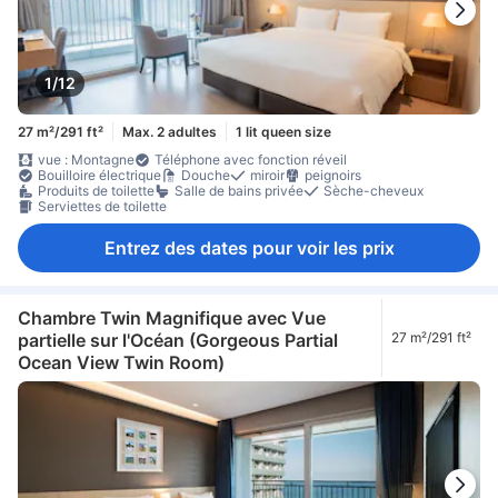
1/12
27 m²/291 ft²
Max. 2 adultes
1 lit queen size
vue : Montagne
Téléphone avec fonction réveil
Bouilloire électrique
Douche
miroir
peignoirs
Produits de toilette
Salle de bains privée
Sèche-cheveux
Serviettes de toilette
Entrez des dates pour voir les prix
Chambre Twin Magnifique avec Vue
partielle sur l'Océan (Gorgeous Partial
27 m²/291 ft²
Ocean View Twin Room)