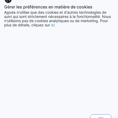
44722 établissements
Gérer les préférences en matière de cookies
Agoda n'utilise que des cookies et d'autres technologies de
suivi qui sont strictement nécessaires à la fonctionnalité. Nous
Canada
n'utilisons pas de cookies analytiques ou de marketing. Pour
34983 établissements
plus de détails, cliquez sur
ici
Voir plus
Tout voir
Villes en vogue
Singapour
Singapour
Yogyakarta
Indonésie
Jeju