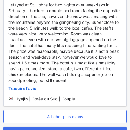
staying with pets. Please bring your dog's vaccination
I stayed at St. Johns for two nights over weekdays in
certificate and present it at check-in.
February. I booked a double bed room facing the opposite
• Accepted Documents: Vaccination and health
direction of the sea, however, the view was amazing with
certificates, mobile app health records (electronic
the mountains beyond the gangneung city. Super close to
certificates), etc.
the beach, 5 minutes walk to the local cafes. The staffs
• Pets are only allowed in designated pet-friendly rooms.
were very nice, very welcoming. Room was clean,
Pets are not permitted in standard rooms.
spacious, even with our two big luggages opened on the
• Recommended Capacity: Maximum 2 dogs in standard
floor. The hotel has many lifts reducing time waiting for it.
rooms / Maximum 3 dogs in suite rooms
The price was reasonable, maybe because it is not a peak
• Pet amenities (Snug House & cushion, pee pads, waste
season and weekdays stay, however we would love to
bags, towels, food bowl, and shampoo) are provided
spend 1.5 times more. The hotel is almost like a smallcity,
based on one dog and can be used for up to two dogs.
having a convenient store, a cafe, two different k fried
(Large dogs: maximum one dog per room.)
chicken places. The wall wasn’t doing a superior job on
• There are no breed or weight restrictions; however,
soundproofing, but still decent.
legally designated dangerous dogs and breeds with
aggressive tendencies must wear a muzzle.
Traduire l'avis
Hyejin
|
Corée du Sud | Couple
• When moving around the hotel, please use a pet stroller,
carrier, or leash, and follow proper pet etiquette.
• Pet strollers are available for paid rental at the Front Desk
Afficher plus d'avis
(1F) on a first-come, first-served basis.
• Cabanas (Jacuzzi) at the Pine Tower Infinity Pool are
paid facilities.