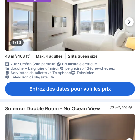
1/13
43 m²/463 ft²
Max. 4 adultes
2 lits queen size
vue : Océan (vue partielle)
Bouilloire électrique
douche + baignoire
miroir
peignoirs
Sèche-cheveux
Serviettes de toilette
Téléphone
Télévision
Télévision câble/satellite
Entrez des dates pour voir les prix
Superior Double Room - No Ocean View
27 m²/291 ft²