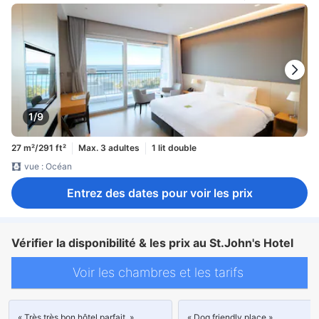
1/9
27 m²/291 ft²
Max. 3 adultes
1 lit double
vue : Océan
Entrez des dates pour voir les prix
Vérifier la disponibilité & les prix au St.John's Hotel
Voir les chambres et les tarifs
« Très très bon hôtel parfait. »
« Dog friendly place »