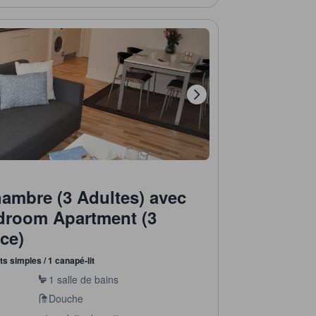
ambre (3 Adultes) avec
droom Apartment (3
ace)
its simples / 1 canapé-lit
1 salle de bains
Douche