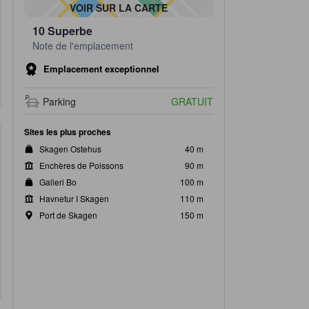
VOIR SUR LA CARTE
10
Superbe
Note de l'emplacement
Emplacement exceptionnel
Parking
GRATUIT
Sites les plus proches
Skagen Ostehus
40 m
Enchères de Poissons
90 m
Galleri Bo
100 m
Havnetur I Skagen
110 m
Port de Skagen
150 m
ce commun
SdB et pdts de toilette
pé-lit
Douche, Douche à l'italien
Produits de toilette, Salle