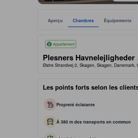
Aperçu
Chambres
Équipements
Le nombre d’étoiles attribué dépend notamment des é
tooltip
4 étoiles sur 5
Appartement
Plesners Havnelejligheder
Østre Strandvej 2, Skagen, Skagen, Danemark,
Les points forts selon les client
Propreté éclatante
À 380 m des transports en commun