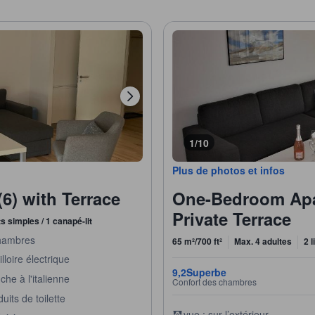
1/10
Plus de photos et infos
) with Terrace
One-Bedroom Apar
Private Terrace
its simples / 1 canapé-lit
hambres
65 m²/700 ft²
Max. 4 adultes
2 l
lloire électrique
9,2
Superbe
he à l'italienne
Confort des chambres
uits de toilette
vue : sur l’extérieur