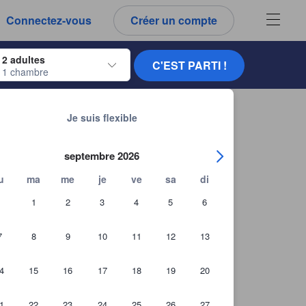
es notes et tous les commentaires que vous voyez sont authentiques.
Connectez-vous
Créer un compte
ur naviguer, appuyez sur Entrée pour sélectionner.
2 adultes
C'EST PARTI !
1 chambre
ur de dates. Utilisez les flèches du clavier pour naviguer entre les dates d'
Chercher d'autres établissements
Havnelejligheder
Je suis flexible
septembre 2026
u
ma
me
je
ve
sa
di
1
2
3
4
5
6
7
8
9
10
11
12
13
4
15
16
17
18
19
20
1
22
23
24
25
26
27