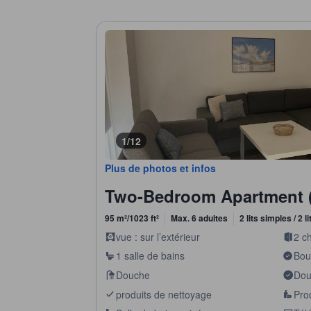
1/12
Plus de photos et infos
Two-Bedroom Apartment (6
95 m²/1023 ft²
Max. 6 adultes
2 lits simples / 2 l
vue : sur l’extérieur
2 c
1 salle de bains
Boui
Douche
Douc
produits de nettoyage
Prod