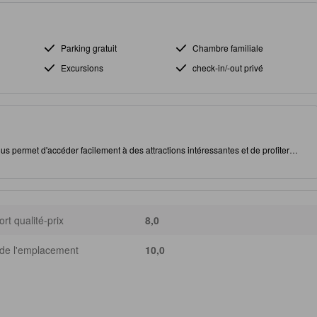
Parking gratuit
Chambre familiale
Excursions
check-in/-out privé
s permet d'accéder facilement à des attractions intéressantes et de profiter
Cet établissement 5.0 étoile disposes d'une multitude d'équipements pour
rt qualité-prix
8,0
de l'emplacement
10,0