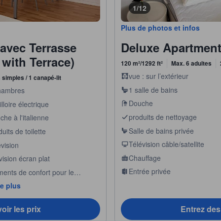
1/12
Plus de photos et infos
avec Terrasse
Deluxe Apartment 
with Terrace)
120 m²/1292 ft²
Max. 6 adultes
vue : sur l’extérieur
ts simples / 1 canapé-lit
1 salle de bains
hambres
Douche
lloire électrique
produits de nettoyage
he à l'italienne
Salle de bains privée
uits de toilette
Télévision câble/satellite
vision
Chauffage
vision écran plat
Entrée privée
ments de confort pour le
meil
de plus
oir les prix
Entrez des 