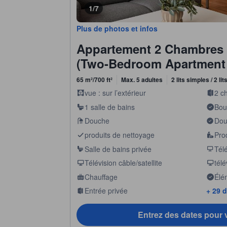
1/7
Plus de photos et infos
Appartement 2 Chambres 
(Two-Bedroom Apartment 
65 m²/700 ft²
Max. 5 adultes
2 lits simples / 2 li
vue : sur l’extérieur
2 c
1 salle de bains
Boui
Douche
Douc
produits de nettoyage
Prod
Salle de bains privée
Télé
Télévision câble/satellite
télé
Chauffage
Élé
som
Entrée privée
+ 29 
Entrez des dates pour v