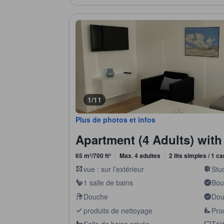
1/11
Plus de photos et infos
Apartment (4 Adults) with
65 m²/700 ft²
Max. 4 adultes
2 lits simples / 1 ca
vue : sur l’extérieur
Stu
1 salle de bains
Boui
Douche
Douc
produits de nettoyage
Prod