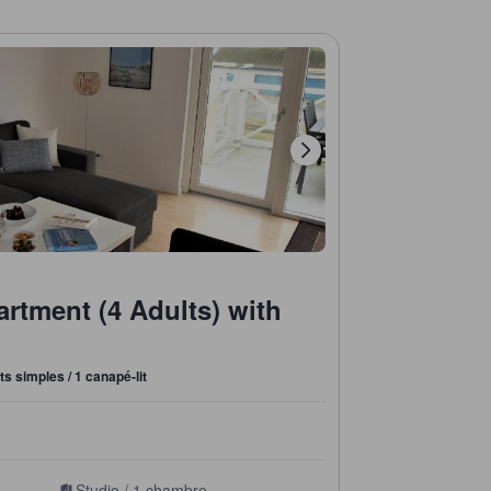
tment (4 Adults) with
its simples / 1 canapé-lit
Studio / 1 chambre