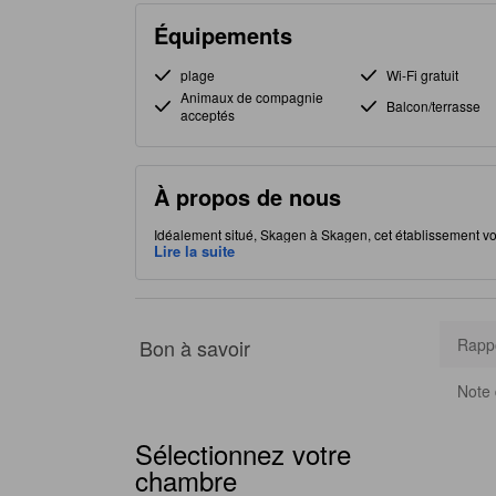
Équipements
plage
Wi-Fi gratuit
Animaux de compagnie
Balcon/terrasse
acceptés
À propos de nous
Idéalement situé, Skagen à Skagen, cet établissement vou
d'options de restauration pour satisfaire votre appétit. 
Lire la suite
améliorer la qualité et le confort de votre séjour.
Bon à savoir
Rappo
Note 
Sélectionnez votre
chambre