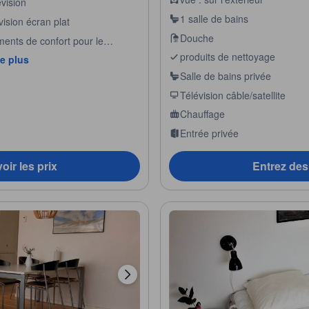
vision
1 salle de bains
vision écran plat
Douche
ments de confort pour le
meil
produits de nettoyage
de plus
Salle de bains privée
Télévision câble/satellite
Chauffage
Entrée privée
oir les prix
Entrez des 