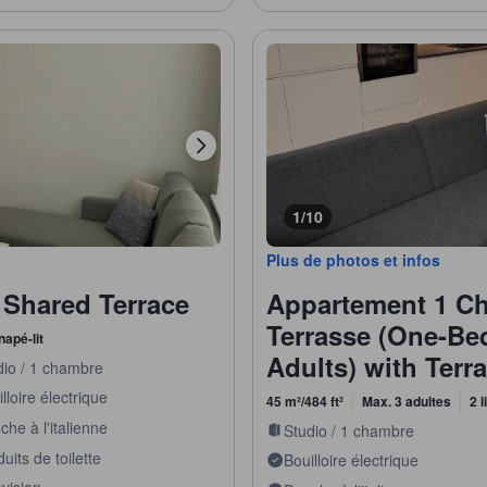
1/10
Plus de photos et infos
 Shared Terrace
Appartement 1 Ch
Terrasse (One-Be
napé-lit
Adults) with Terr
dio / 1 chambre
lloire électrique
45 m²/484 ft²
Max. 3 adultes
2 l
he à l'italienne
Studio / 1 chambre
uits de toilette
Bouilloire électrique