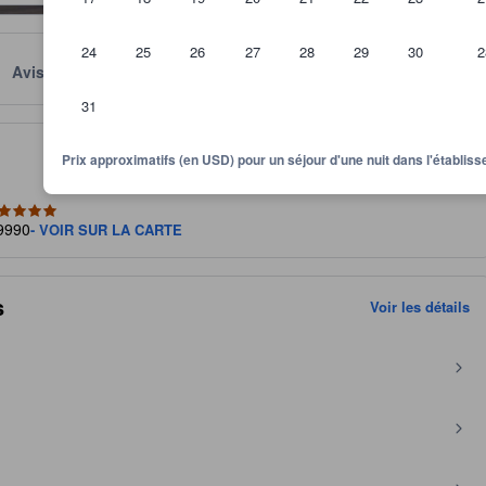
24
25
26
27
28
29
30
2
Avis
Emplacement
Conditions
31
quipements, des avis laissés par les hôtes et de la taille des chambres
Prix approximatifs (en USD) pour un séjour d'une nuit dans l'établi
 9990
- VOIR SUR LA CARTE
s
Voir les détails