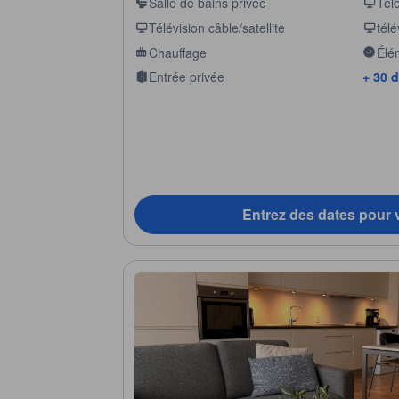
Salle de bains privée
Télé
Télévision câble/satellite
télé
Chauffage
Élé
som
Entrée privée
+ 30 
Entrez des dates pour v