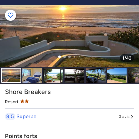
1/42
2 étoiles au classement par étoile
Shore Breakers
Resort
9,5
Superbe
3 avis
Points forts