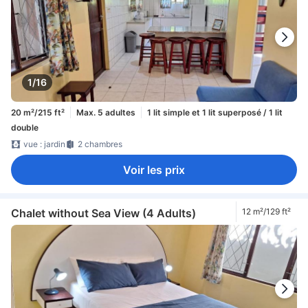
1/16
20 m²/215 ft²
Max. 5 adultes
1 lit simple et 1 lit superposé / 1 lit
double
vue : jardin
2 chambres
Voir les prix
Chalet without Sea View (4 Adults)
12 m²/129 ft²