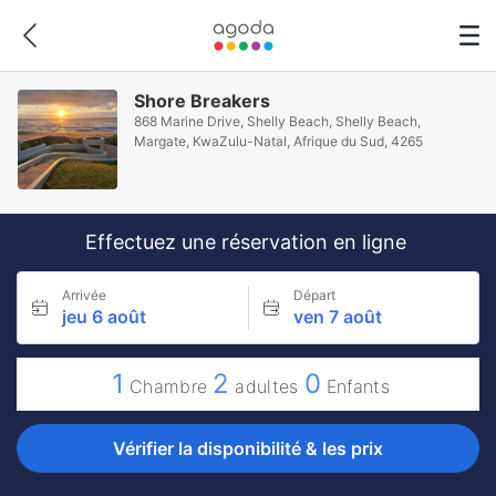
Shore Breakers
868 Marine Drive, Shelly Beach, Shelly Beach,
Margate, KwaZulu-Natal, Afrique du Sud, 4265
Effectuez une réservation en ligne
Arrivée
Départ
jeu 6 août
ven 7 août
1
2
0
Chambre
adultes
Enfants
Vérifier la disponibilité & les prix