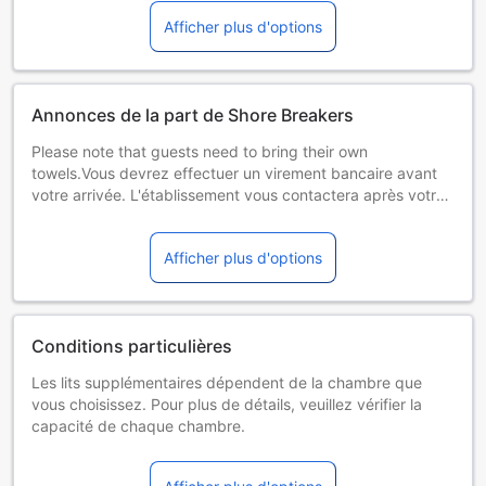
Afficher plus d'options
Annonces de la part de Shore Breakers
Please note that guests need to bring their own
towels.Vous devrez effectuer un virement bancaire avant
votre arrivée. L'établissement vous contactera après votre
réservation pour vous donner plus d'informations. Comme
cet établissement est situé dans un quartier résidentiel,
Afficher plus d'options
nous vous demandons d'éviter tout bruit excessif. Les
enterrements de vie de célibataire et autres fêtes de ce
type sont interdits dans cet établissement. Les clients âgés
de moins de 18 ans doivent être accompagnés d'un parent
Conditions particulières
ou d'un tuteur légal pour pouvoir s'enregistrer.
Les lits supplémentaires dépendent de la chambre que
vous choisissez. Pour plus de détails, veuillez vérifier la
capacité de chaque chambre.
Certains suppléments et des conditions particulières
peuvent s'appliquer si vous réservez plus de 5 chambres