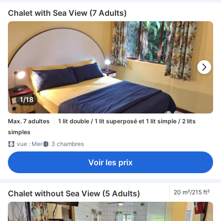
Chalet with Sea View (7 Adults)
1/18
Max. 7 adultes
1 lit double / 1 lit superposé et 1 lit simple / 2 lits
simples
vue : Mer
3 chambres
Voir les prix
Chalet without Sea View (5 Adults)
20 m²/215 ft²