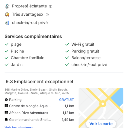
Propreté éclatante
Très avantageux
check-in/-out privé
Services complémentaires
plage
Wi-Fi gratuit
Piscine
Parking gratuit
Chambre familiale
Balcon/terrasse
Jardin
check-in/-out privé
9.3
Emplacement exceptionnel
868 Marine Drive, Shelly Beach, Shelly Beach,
Margate, KwaZulu-Natal, Afrique du Sud, 4265
Parking
GRATUIT
Centre de plongée Aqua Planet
1,1 km
African Dive Adventures
1,12 km
Galerie marchande Shelly Centre
1,49 km
Voir la carte
Voir les alentours