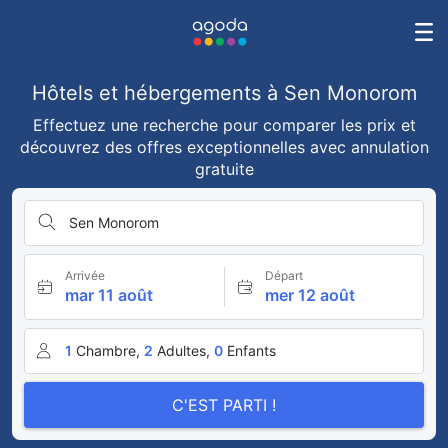
Hôtels et hébergements à Sen Monorom
Effectuez une recherche pour comparer les prix et
découvrez des offres exceptionnelles avec annulation
gratuite
Sen Monorom
Arrivée
Départ
mar 11 août
mer 12 août
1
Chambre,
2
Adultes,
0
Enfants
C'EST PARTI !