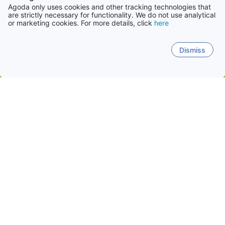
Agoda only uses cookies and other tracking technologies that
are strictly necessary for functionality. We do not use analytical
or marketing cookies. For more details, click
here
Dismiss
Accueil
Cambodge Établissements
Mondulkiri Établissements
Chambak
Daoh Kramom
Srae I
Romonea
Dates de voyage populaires
Cette nuit
10 août
Demain
11 août
Ce week-end
15 août
-
16 août