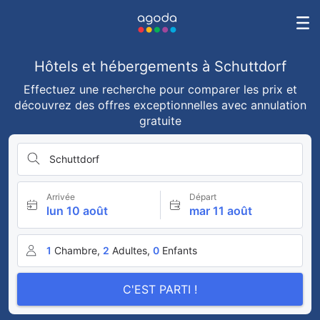
Hôtels et hébergements à Schuttdorf
Effectuez une recherche pour comparer les prix et
découvrez des offres exceptionnelles avec annulation
gratuite
Schuttdorf
Arrivée
Départ
lun 10 août
mar 11 août
1
Chambre,
2
Adultes,
0
Enfants
C'EST PARTI !