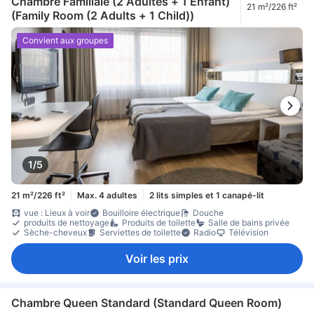
Chambre Familiale (2 Adultes + 1 Enfant)
21 m²/226 ft²
(Family Room (2 Adults + 1 Child))
Convient aux groupes
1/5
21 m²/226 ft²
Max. 4 adultes
2 lits simples et 1 canapé-lit
vue : Lieux à voir
Bouilloire électrique
Douche
produits de nettoyage
Produits de toilette
Salle de bains privée
Sèche-cheveux
Serviettes de toilette
Radio
Télévision
Voir les prix
Chambre Queen Standard (Standard Queen Room)