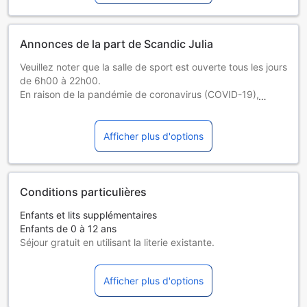
Annonces de la part de Scandic Julia
Veuillez noter que la salle de sport est ouverte tous les jours
de 6h00 à 22h00.
En raison de la pandémie de coronavirus (COVID-19), l’aire
de jeux pour enfants est fermée jusqu’à nouvel ordre.Vous
devrez présenter une pièce d'identité avec photo et une
carte de crédit lors de l'enregistrement. Veuillez noter que
Afficher plus d'options
toutes les demandes spéciales seront satisfaites sous
réserve de disponibilité et pourront entraîner des frais
supplémentaires.
Conditions particulières
Enfants et lits supplémentaires
Enfants de 0 à 12 ans
Séjour gratuit en utilisant la literie existante.
Les lits supplémentaires dépendent de la chambre que
vous choisissez. Pour plus de détails, veuillez vérifier la
Afficher plus d'options
capacité de chaque chambre.
Certains suppléments et des conditions particulières