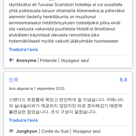
détendre au bar ou de profiter des bienfaits du sauna, le
täyttäväksi eli Turussa Scandicin hotelleja ei voi suositella
Scandic Julia s'engage à rendre votre séjour mémorable et
yhtä poikkeusta lukuun ottamatta Kokeneeksi ja päteväksi
relaxant.
aiemmin tiedetty henkilökunta on muuttunut
lammasmaiseksi mitättömyyksien toistelijoiksi jotka eivät
Les Installations Sportives du Scandic Julia à Turku
ota vastuuta vakavista puutteista Hotelli ei ilmoittanut
etukäteen käynnissä olevasta remontista joka
Au cœur de Turku, le Scandic Julia offre à ses hôtes un
todennäköisesti myötä vaikutti jääkylmään huoneeseen
centre de fitness moderne et bien équipé, parfait pour
ceux qui souhaitent maintenir leur routine d'entraînement
Traduire l'avis
tout en voyageant. Ce centre de remise en forme, lumineux
Anonyme
|
Finlande | Voyageur seul
et spacieux, est doté d'une variété d'appareils de cardio-
training, tels que des tapis de course, des vélos
stationnaires et des machines elliptiques, permettant aux
sportifs de tous niveaux de s'entraîner efficacement. Les
만족
8,8
équipements de musculation, incluant haltères et machines,
Avis déposé le 1 septembre 2023
sont également à disposition pour ceux qui souhaitent
renforcer leur corps après une journée de découvertes
스탠다드 트윈룸에 묵었고 편안하게 잘 지냈습니다. 어메니티
dans cette magnifique ville finlandaise.
와 실내슬리퍼가 제공되지 않았지만 따로 준비해갔기 때문에
En plus de ses installations de pointe, le Scandic Julia met
불편삼은 없었습니다. 조식 구성이 알찼습니다.
à votre disposition un environnement inspirant, propice à la
Traduire l'avis
motivation et à la concentration. Que vous soyez un athlète
chevronné ou simplement à la recherche d'un moyen de
Junghyun
|
Corée du Sud | Voyageur seul
rester actif, ce centre de fitness vous offre tout ce dont