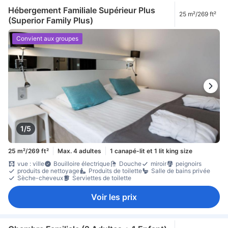
Hébergement Familiale Supérieur Plus
25 m²/269 ft²
(Superior Family Plus)
Convient aux groupes
1/5
25 m²/269 ft²
Max. 4 adultes
1 canapé-lit et 1 lit king size
vue : ville
Bouilloire électrique
Douche
miroir
peignoirs
produits de nettoyage
Produits de toilette
Salle de bains privée
Sèche-cheveux
Serviettes de toilette
Voir les prix