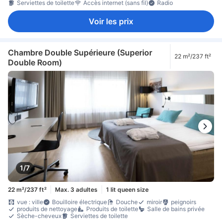
Serviettes de toilette
Accès internet (sans fil)
Radio
Voir les prix
Chambre Double Supérieure (Superior
22 m²/237 ft²
Double Room)
1/7
22 m²/237 ft²
Max. 3 adultes
1 lit queen size
vue : ville
Bouilloire électrique
Douche
miroir
peignoirs
produits de nettoyage
Produits de toilette
Salle de bains privée
Sèche-cheveux
Serviettes de toilette