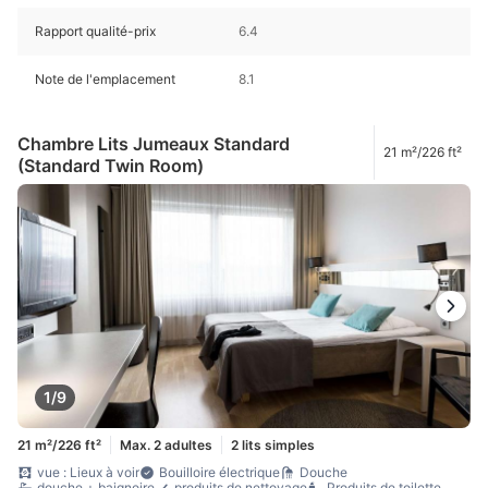
Rapport qualité-prix
6.4
Note de l'emplacement
8.1
Chambre Lits Jumeaux Standard
21 m²/226 ft²
(Standard Twin Room)
1/9
21 m²/226 ft²
Max. 2 adultes
2 lits simples
vue : Lieux à voir
Bouilloire électrique
Douche
douche + baignoire
produits de nettoyage
Produits de toilette