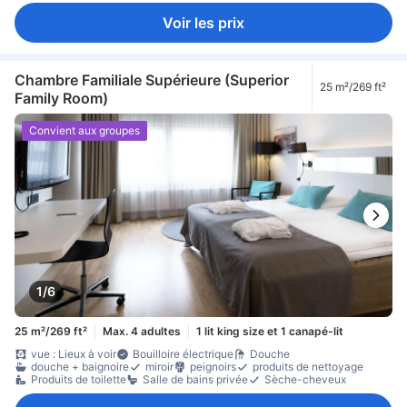
Voir les prix
Chambre Familiale Supérieure (Superior
25 m²/269 ft²
Family Room)
Convient aux groupes
1/6
25 m²/269 ft²
Max. 4 adultes
1 lit king size et 1 canapé-lit
vue : Lieux à voir
Bouilloire électrique
Douche
douche + baignoire
miroir
peignoirs
produits de nettoyage
Produits de toilette
Salle de bains privée
Sèche-cheveux