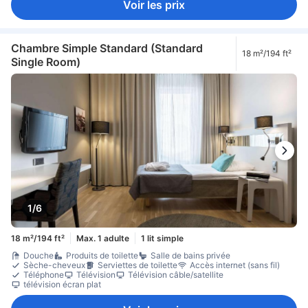
Voir les prix
Chambre Simple Standard (Standard
18 m²/194 ft²
Single Room)
1/6
18 m²/194 ft²
Max. 1 adulte
1 lit simple
Douche
Produits de toilette
Salle de bains privée
Sèche-cheveux
Serviettes de toilette
Accès internet (sans fil)
Téléphone
Télévision
Télévision câble/satellite
télévision écran plat