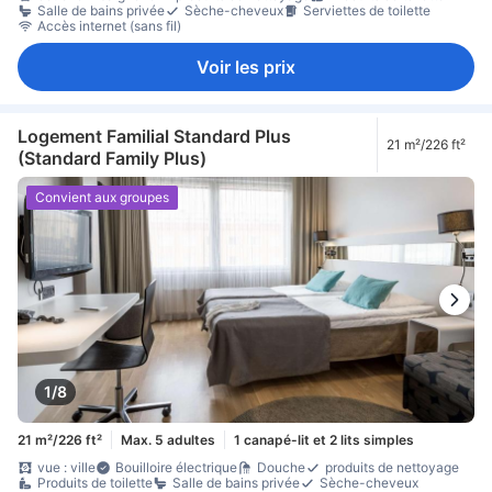
Salle de bains privée
Sèche-cheveux
Serviettes de toilette
Accès internet (sans fil)
Voir les prix
Logement Familial Standard Plus
21 m²/226 ft²
(Standard Family Plus)
Convient aux groupes
1/8
21 m²/226 ft²
Max. 5 adultes
1 canapé-lit et 2 lits simples
vue : ville
Bouilloire électrique
Douche
produits de nettoyage
Produits de toilette
Salle de bains privée
Sèche-cheveux