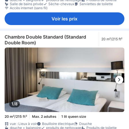
Salle de bains privée
Sèche-cheveux
Serviettes de toilette
Accès internet (sans fil)
Voir les prix
Chambre Double Standard (Standard
20 m²/215 ft²
Double Room)
1/8
20 m²/215 ft²
Max. 2 adultes
1 lit queen size
vue : Lieux à voir
Bouilloire électrique
Douche
douche + baignoire
produits de nettoyage
Produits de toilette