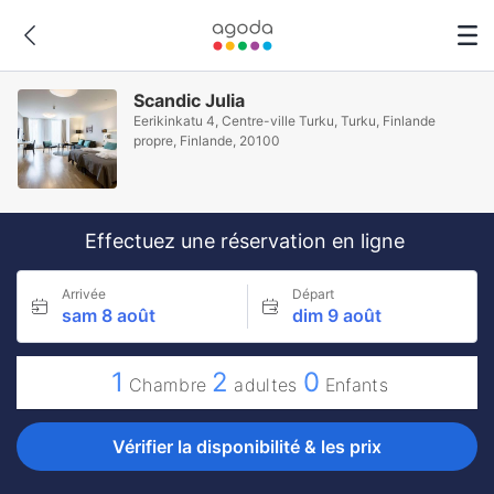
Scandic Julia
Eerikinkatu 4, Centre-ville Turku, Turku, Finlande
propre, Finlande, 20100
Effectuez une réservation en ligne
Arrivée
Départ
sam 8 août
dim 9 août
1
2
0
Chambre
adultes
Enfants
Vérifier la disponibilité & les prix