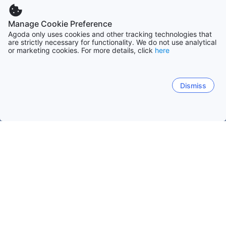
Manage Cookie Preference
Agoda only uses cookies and other tracking technologies that
are strictly necessary for functionality. We do not use analytical
or marketing cookies. For more details, click
here
Dismiss
Accueil
Argentine Établissements
Jujuy Établissements
San 
Barrio Centro
Barrio Alto Padilla
Barrio Los Perales
Aéroport international de Gobernador Horacio Guzmán