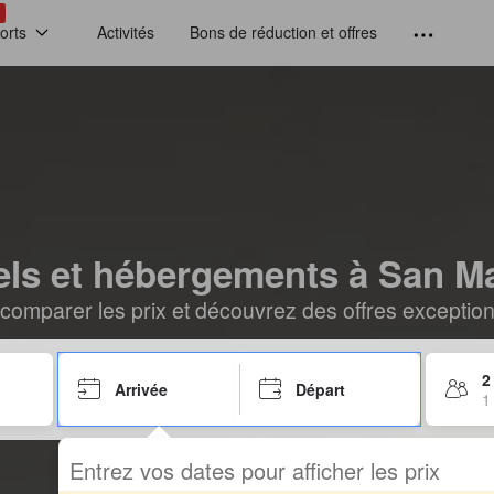
!
orts
Activités
Bons de réduction et offres
els et hébergements à San Ma
comparer les prix et découvrez des offres exceptionn
2
Arrivée
Départ
1
Entrez vos dates pour afficher les prix