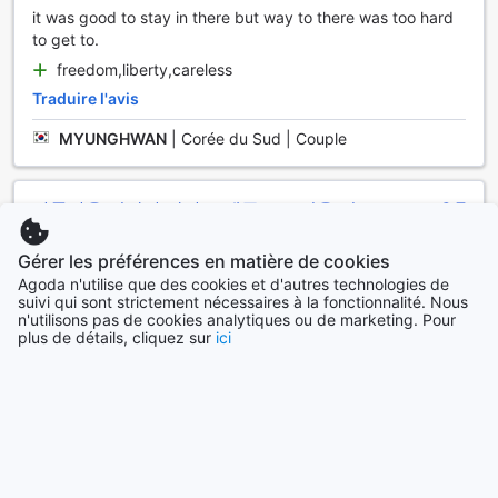
atmosphère conviviale où les visiteurs peuvent se détendre
it was good to stay in there but way to there was too hard
et explorer. Les espaces de vente sont aménagés avec
to get to.
goût, invitant à la flânerie et à la découverte. De plus, le
personnel amical et accueillant est toujours prêt à partager
freedom,liberty,careless
des conseils sur les produits et à vous aider à trouver
Traduire l'avis
exactement ce que vous cherchez. En somme, le Saesum
Resort offre une expérience de shopping qui complète à
MYUNGHWAN
|
Corée du Sud | Couple
merveille ses autres installations de loisirs, garantissant un
séjour inoubliable.
아름다운 경관과 딱봐도 제주도 스러운 리조트
6,7
Les Installations Pratiques du Saesum Resort
Avis déposé le 3 avril 2014
Gérer les préférences en matière de cookies
Au Saesum Resort, chaque détail est pensé pour rendre
1층에 배정받았을때는, 이전 사용자들이 담배를 너무 많이 피웠
Agoda n'utilise que des cookies et d'autres technologies de
votre séjour aussi agréable que possible. Le service de
suivi qui sont strictement nécessaires à la fonctionnalité. Nous
던 모양이라, 냄새않나는 방으로 교체해줄것을 요구했고, 교체
conciergerie est à votre disposition pour répondre à tous
n'utilisons pas de cookies analytiques ou de marketing. Pour
받고 나서는 쾌적한 휴식을 즐길수 있었음.
vos besoins, que ce soit pour organiser des excursions
plus de détails, cliquez sur
ici
해변, 선상식당, 조용한 휴식
locales ou pour vous fournir des recommandations sur les
meilleurs restaurants de la région. Vous pourrez également
Traduire l'avis
profiter d'une connexion Wi-Fi gratuite dans toutes les
chambres, ainsi que dans les espaces publics, vous
EUN
|
Corée du Sud | Famille & enfants plus âgés
permettant de rester connecté avec vos proches ou de
partager vos souvenirs de voyage instantanément.
Pour votre commodité, le Saesum Resort propose
Retour vers les chambres et les prix