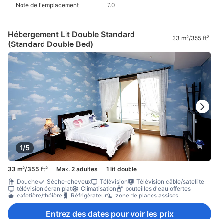
Note de l'emplacement
7.0
Hébergement Lit Double Standard
33 m²/355 ft²
(Standard Double Bed)
1/5
33 m²/355 ft²
Max. 2 adultes
1 lit double
Douche
Sèche-cheveux
Télévision
Télévision câble/satellite
télévision écran plat
Climatisation
bouteilles d'eau offertes
cafetière/théière
Réfrigérateur
zone de places assises
Entrez des dates pour voir les prix