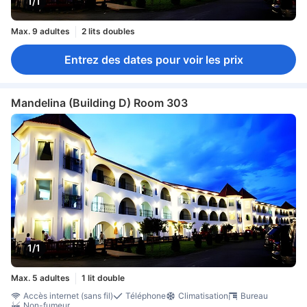
1/1
Max. 9 adultes
2 lits doubles
Entrez des dates pour voir les prix
Mandelina (Building D) Room 303
1/1
Max. 5 adultes
1 lit double
Accès internet (sans fil)
Téléphone
Climatisation
Bureau
Non-fumeur