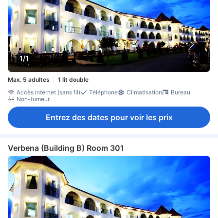
1/1
Max. 5 adultes
1 lit double
Accès internet (sans fil)
Téléphone
Climatisation
Bureau
Non-fumeur
Entrez des dates pour voir les prix
Verbena (Building B) Room 301