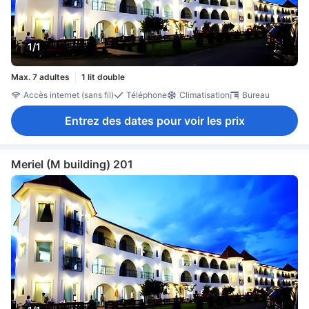
1/1
Max. 7 adultes
1 lit double
Accès internet (sans fil)
Téléphone
Climatisation
Bureau
Entrez des dates pour voir les prix
Meriel (M building) 201