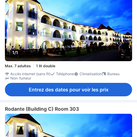
1/1
Max. 7 adultes
1 lit double
Accès internet (sans fil)
Téléphone
Climatisation
Bureau
Non-fumeur
Entrez des dates pour voir les prix
Rodante (Building C) Room 303