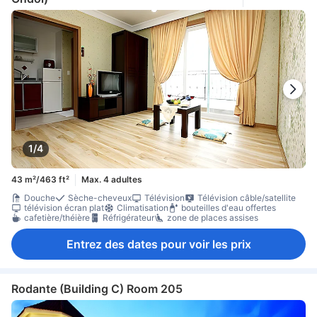
1/4
43 m²/463 ft²
Max. 4 adultes
Douche
Sèche-cheveux
Télévision
Télévision câble/satellite
télévision écran plat
Climatisation
bouteilles d'eau offertes
cafetière/théière
Réfrigérateur
zone de places assises
Entrez des dates pour voir les prix
Rodante (Building C) Room 205