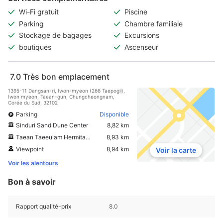
Wi-Fi gratuit
Piscine
Parking
Chambre familiale
Stockage de bagages
Excursions
boutiques
Ascenseur
7.0
Très bon emplacement
1395-11 Dangsan-ri, Iwon-myeon (266 Taepogil),
Iwon myeon, Taean-gun, Chungcheongnam,
Corée du Sud, 32102
Parking
Disponible
Sinduri Sand Dune Center
8,82 km
Taean Taeeulam Hermitage
8,93 km
Viewpoint
8,94 km
Voir la carte
Voir les alentours
Bon à savoir
Rapport qualité-prix
8.0