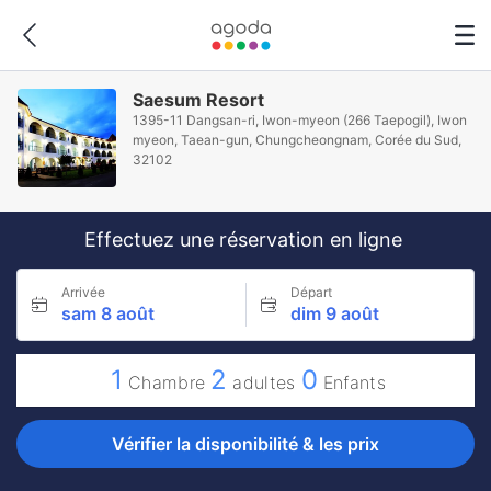
Saesum Resort
1395-11 Dangsan-ri, Iwon-myeon (266 Taepogil), Iwon
myeon, Taean-gun, Chungcheongnam, Corée du Sud,
32102
Effectuez une réservation en ligne
Arrivée
Départ
sam 8 août
dim 9 août
1
2
0
Chambre
adultes
Enfants
Vérifier la disponibilité & les prix