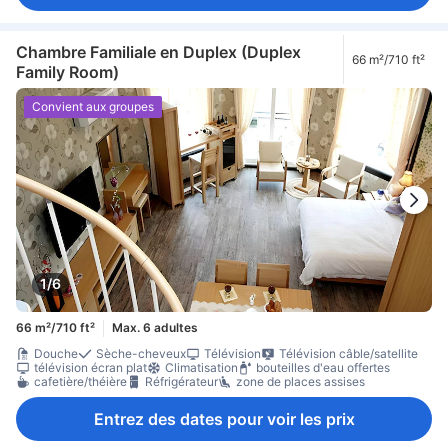
Chambre Familiale en Duplex (Duplex
66 m²/710 ft²
Family Room)
Convient aux groupes
1/6
66 m²/710 ft²
Max. 6 adultes
Douche
Sèche-cheveux
Télévision
Télévision câble/satellite
télévision écran plat
Climatisation
bouteilles d'eau offertes
cafetière/théière
Réfrigérateur
zone de places assises
Entrez des dates pour voir les prix