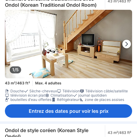
43 m²/463 ft²
Ondol (Korean Traditional Ondol Room)
1/5
43 m²/463 ft²
Max. 4 adultes
Douche
Sèche-cheveux
Télévision
Télévision câble/satellite
télévision écran plat
Climatisation
journal quotidien
bouteilles d'eau offertes
Réfrigérateur
zone de places assises
Entrez des dates pour voir les prix
Ondol de style coréen (Korean Style
43 m²/463 ft²
Ondol)