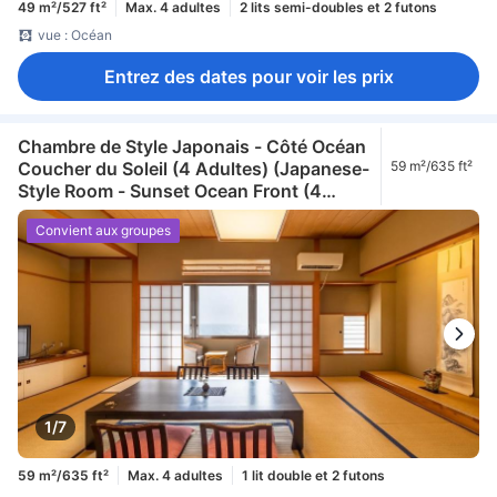
49 m²/527 ft²
Max. 4 adultes
2 lits semi-doubles et 2 futons
vue : Océan
Entrez des dates pour voir les prix
Chambre de Style Japonais - Côté Océan
Coucher du Soleil (4 Adultes) (Japanese-
59 m²/635 ft²
Style Room - Sunset Ocean Front (4
adult))
Convient aux groupes
1/7
59 m²/635 ft²
Max. 4 adultes
1 lit double et 2 futons