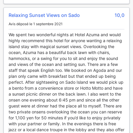
fois confortable et pratique.
Les Installations de Transport au Sado Resort Hotel
Relaxing Sunset Views on Sado
10,0
Azuma
Avis déposé le 1 septembre 2021
Au Sado Resort Hotel Azuma, le confort de nos hôtes est
We spent two wonderful nights at Hotel Azuma and would
notre priorité, et nos installations de transport en
highly recommend this hotel for anyone wanting a relaxing
témoignent. Grâce à un parking sur place, vous pouvez
island stay with magical sunset views. Overlooking the
profiter d'un accès facile et sécurisé à votre véhicule. De
ocean, Azuma has a beautiful back lawn with chairs,
plus, le stationnement est entièrement gratuit, ce qui vous
hammocks, or a swing for you to sit and enjoy the sound
permet de vous déplacer sans souci pendant votre séjour.
and views of the ocean and setting sun. There are a few
Que vous veniez en voiture ou que vous souhaitiez explorer
staff that speak English too. We booked on Agoda and our
les environs à votre rythme, notre parking est conçu pour
plan only came with breakfast but that ended up being
répondre à tous vos besoins.
perfect. After sightseeing on Sado Island we would pick up
Pour ceux qui préfèrent ne pas conduire, notre service de
a bento from a convenience store or Hotto Motto and have
navette est une option pratique et agréable. Ce service
a sunset picnic dinner on the back lawn. I also went to the
vous permet de vous déplacer facilement vers les
onsen one evening about 6:45 pm and since all the other
attractions locales et de découvrir la beauté de Sado sans
guest were at dinner had the place all to myself. There are
tracas. De plus, un service de taxi est également à votre
two private onsens overlooking the ocean you can reserve
disposition, garantissant que vous pouvez atteindre votre
for 1,100 yen for 50 minutes if you’d like to enjoy privately
destination rapidement et en toute sécurité. Que vous
with your partner or family. In the evenings there is free
soyez en quête d'aventure ou de détente, Sado Resort
jazz or a local dance troupe in the lobby and they also offer
Hotel Azuma vous offre toutes les commodités nécessaires