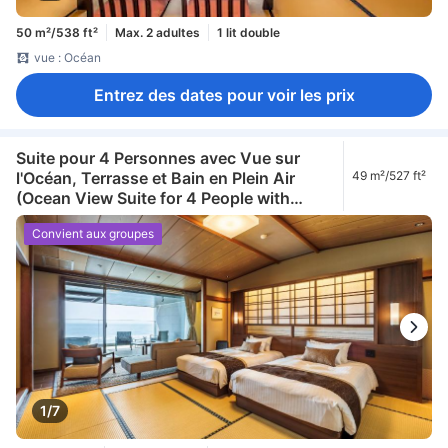
50 m²/538 ft²
Max. 2 adultes
1 lit double
vue : Océan
Entrez des dates pour voir les prix
Suite pour 4 Personnes avec Vue sur
l'Océan, Terrasse et Bain en Plein Air
49 m²/527 ft²
(Ocean View Suite for 4 People with
Terrace and Open-Air Bath)
Convient aux groupes
1/7