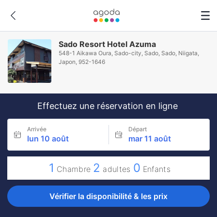
Sado Resort Hotel Azuma
548-1 Aikawa Oura, Sado-city, Sado, Sado, Niigata,
Japon, 952-1646
Effectuez une réservation en ligne
Arrivée
Départ
lun 10 août
mar 11 août
1
2
0
Chambre
adultes
Enfants
Vérifier la disponibilité & les prix