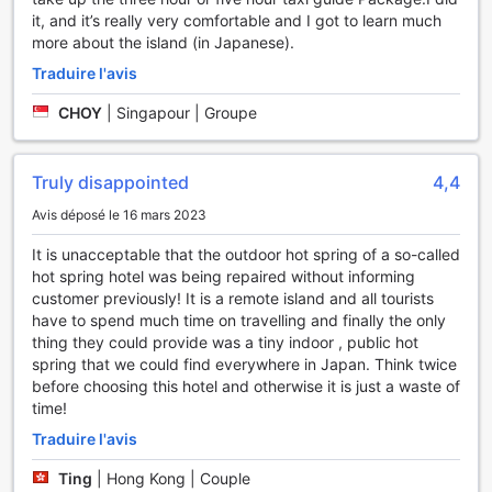
Les Commodités Pratiques du Sado Resort Hotel Azuma
it, and it’s really very comfortable and I got to learn much
more about the island (in Japanese).
Le Sado Resort Hotel Azuma se distingue par ses
Traduire l'avis
commodités pratiques qui garantissent un séjour agréable
et sans tracas. Profitez d'un service de chambre
CHOY
|
Singapour | Groupe
impeccable, vous permettant de savourer des plats
délicieux dans le confort de votre chambre. La sécurité de
vos effets personnels est assurée grâce à des coffres-forts
Truly disappointed
4,4
disponibles, tandis qu'un concierge expérimenté est à
votre disposition pour vous fournir des conseils et
Avis déposé le 16 mars 2023
recommandations sur les meilleures activités à découvrir
sur l'île de Sado.
It is unacceptable that the outdoor hot spring of a so-called
Restez connecté avec vos proches grâce au Wi-Fi gratuit
hot spring hotel was being repaired without informing
disponible dans toutes les chambres et dans les espaces
customer previously! It is a remote island and all tourists
publics. Pour ceux qui fument, une zone désignée est mise
have to spend much time on travelling and finally the only
à votre disposition, respectant ainsi le confort de tous les
thing they could provide was a tiny indoor , public hot
clients. L'hôtel propose également un service de stockage
spring that we could find everywhere in Japan. Think twice
des bagages, idéal pour explorer l'île sans encombre. De
before choosing this hotel and otherwise it is just a waste of
plus, un distributeur automatique est à votre disposition
time!
pour satisfaire vos petites envies à toute heure. Avec un
Traduire l'avis
service de ménage quotidien et une laverie sur place, le
Sado Resort Hotel Azuma s'assure que votre séjour soit à la
Ting
|
Hong Kong | Couple