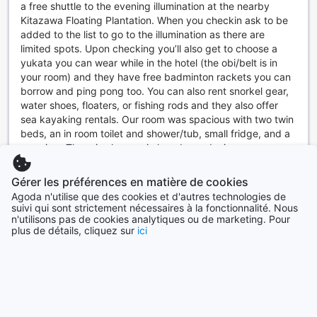
a free shuttle to the evening illumination at the nearby
pour un séjour sans stress.
Kitazawa Floating Plantation. When you checkin ask to be
added to the list to go to the illumination as there are
Équipements des Chambres au Sado Resort Hotel Azuma
limited spots. Upon checking you’ll also get to choose a
yukata you can wear while in the hotel (the obi/belt is in
Au Sado Resort Hotel Azuma, chaque chambre est conçue
your room) and they have free badminton rackets you can
pour offrir un confort optimal et un séjour inoubliable. Les
borrow and ping pong too. You can also rent snorkel gear,
clients peuvent profiter d'une climatisation réglable,
water shoes, floaters, or fishing rods and they also offer
garantissant une température agréable tout au long de
sea kayaking rentals. Our room was spacious with two twin
l'année. Chaque chambre est équipée d'une télévision avec
beds, an in room toilet and shower/tub, small fridge, and a
chaînes satellite/câble, permettant de se détendre avec
sea view. There is also a coin laundry and microwave near
ses programmes préférés après une journée d'exploration.
the onsen on the second floor. This would be a great
De plus, un réfrigérateur est à disposition pour garder vos
location for couples or families wishing to explore the island
boissons fraîches, tandis qu'une bouilloire et des sachets
Gérer les préférences en matière de cookies
but also relax outside a bit with a gorgeous sea view. You
de thé offerts permettent de savourer une tasse chaude à
Agoda n'utilise que des cookies et d'autres technologies de
will need a car to make the most of your stay on Sado
suivi qui sont strictement nécessaires à la fonctionnalité. Nous
tout moment.
Island and we recommend you stay at least two or three
n'utilisons pas de cookies analytiques ou de marketing. Pour
Les chambres disposent également d'un balcon ou d'une
plus de détails, cliquez sur
ici
nights. There’s so much to see/do here and you’ll want
terrasse privative, où vous pourrez vous détendre en
some down time to just sit on the lawn outsid
admirant la vue pittoresque sur les environs. Pour votre
confort, des draps et serviettes de qualité sont fournis,
Traduire l'avis
ainsi que des articles de toilette soigneusement
Sarah
|
Japon | Couple
sélectionnés. De l'eau minérale en bouteille est également à
votre disposition, vous assurant une hydratation optimale