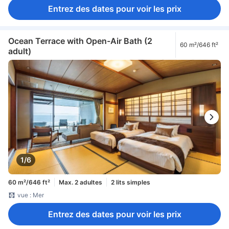
Entrez des dates pour voir les prix
Ocean Terrace with Open-Air Bath (2
60 m²/646 ft²
adult)
1/6
60 m²/646 ft²
Max. 2 adultes
2 lits simples
vue : Mer
Entrez des dates pour voir les prix