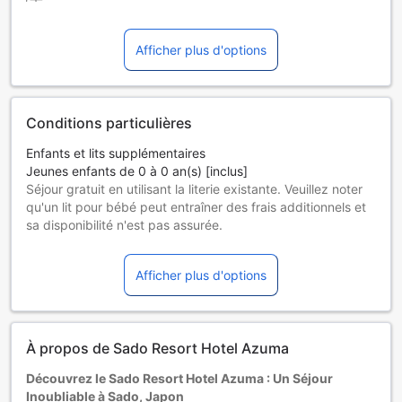
Afficher plus d'options
Conditions particulières
Enfants et lits supplémentaires
Jeunes enfants de 0 à 0 an(s) [inclus]
Séjour gratuit en utilisant la literie existante. Veuillez noter
qu'un lit pour bébé peut entraîner des frais additionnels et
sa disponibilité n'est pas assurée.
Enfants de 1 à 0 ans
Séjour gratuit en utilisant la literie existante.
Afficher plus d'options
Les lits supplémentaires dépendent de la chambre que
vous choisissez. Pour plus de détails, veuillez vérifier la
capacité de chaque chambre.
Certains suppléments et des conditions particulières
À propos de Sado Resort Hotel Azuma
peuvent s'appliquer si vous réservez plus de 5 chambres
Découvrez le Sado Resort Hotel Azuma : Un Séjour
Inoubliable à Sado, Japon