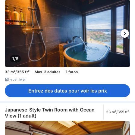
1/6
33 m²/355 ft²
Max. 3 adultes
1 futon
vue : Mer
Entrez des dates pour voir les prix
Japanese-Style Twin Room with Ocean
33 m²/355 ft²
View (1 adult)