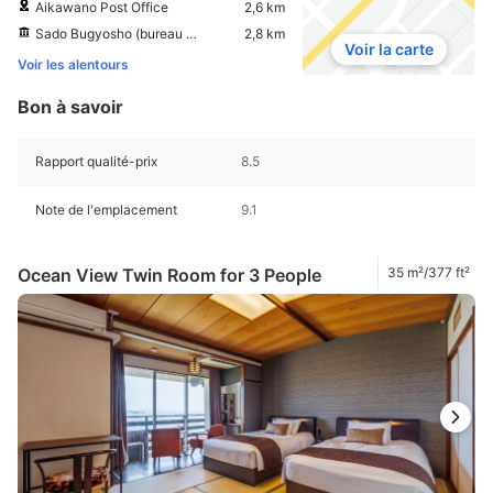
Aikawano Post Office
2,6 km
Sado Bugyosho (bureau du magistrat)
2,8 km
Voir la carte
Voir les alentours
Bon à savoir
Rapport qualité-prix
8.5
Note de l'emplacement
9.1
Ocean View Twin Room for 3 People
35 m²/377 ft²