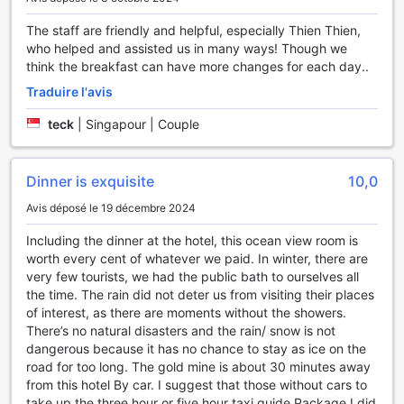
d'activités de plein air trouveront un véritable paradis. La
The staff are friendly and helpful, especially Thien Thien,
pêche, une des activités phares de l'établissement, permet
who helped and assisted us in many ways! Though we
aux visiteurs de s'immerger dans les eaux cristallines
think the breakfast can have more changes for each day..
entourant l'île de Sado. Que vous soyez un pêcheur
chevronné ou un novice, vous aurez l'occasion de capturer
Traduire l'avis
des poissons locaux tout en profitant de la beauté naturelle
qui vous entoure. Des excursions de pêche sont également
teck
|
Singapour | Couple
organisées, offrant une expérience inoubliable et
authentique au cœur de la nature.
Pour ceux qui préfèrent les activités en intérieur, le Sado
Dinner is exquisite
10,0
Resort Hotel Azuma dispose d'une salle de ping-pong où
Avis déposé le 19 décembre 2024
les passionnés peuvent se mesurer les uns aux autres dans
une ambiance conviviale. Que ce soit pour un match amical
Including the dinner at the hotel, this ocean view room is
ou pour perfectionner vos compétences, cet espace est
worth every cent of whatever we paid. In winter, there are
idéal pour se divertir et rester actif pendant votre séjour.
very few tourists, we had the public bath to ourselves all
Enfin, les amateurs de snorkeling pourront explorer les
the time. The rain did not deter us from visiting their places
fonds marins fascinants autour de l'île, découvrant une
of interest, as there are moments without the showers.
faune et une flore aquatiques exceptionnelles. Avec ces
There’s no natural disasters and the rain/ snow is not
installations sportives variées, le Sado Resort Hotel Azuma
dangerous because it has no chance to stay as ice on the
promet une expérience dynamique et enrichissante pour
road for too long. The gold mine is about 30 minutes away
tous les visiteurs.
from this hotel By car. I suggest that those without cars to
take up the three hour or five hour taxi guide Package.I did