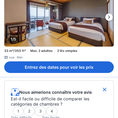
1/5
33 m²/355 ft²
Max. 2 adultes
2 lits simples
vue : Mer
Entrez des dates pour voir les prix
Nous aimerions connaître votre avis
Est-il facile ou difficile de comparer les
catégories de chambres ?
1
2
3
4
Très difficile
Très facile