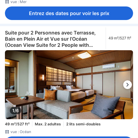
vue : Mer
Entrez des dates pour voir les prix
Suite pour 2 Personnes avec Terrasse,
Bain en Plein Air et Vue sur l’Océan
49 m²/527 ft²
(Ocean View Suite for 2 People with
Terrace and Open-Air Bath)
1/6
49 m²/527 ft²
Max. 2 adultes
2 lits semi-doubles
vue : Océan