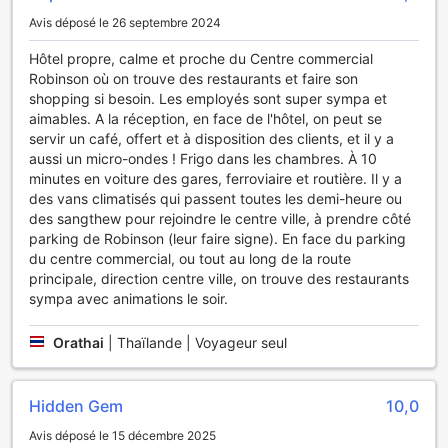
Pour rester connecté durant votre séjour, nous offrons un
Avis déposé le 26 septembre 2024
accès Wi-Fi gratuit dans toutes les chambres ainsi que
dans les espaces publics de l'hôtel. Que vous souhaitiez
Hôtel propre, calme et proche du Centre commercial
partager vos souvenirs de voyage sur les réseaux sociaux
Robinson où on trouve des restaurants et faire son
ou simplement rester en contact avec vos proches, notre
shopping si besoin. Les employés sont super sympa et
connexion Wi-Fi rapide et fiable est là pour vous. Enfin,
aimables. A la réception, en face de l'hôtel, on peut se
pour les fumeurs, une zone désignée est mise à disposition,
servir un café, offert et à disposition des clients, et il y a
assurant ainsi un environnement agréable pour tous nos
aussi un micro-ondes ! Frigo dans les chambres. À 10
clients. Grâce à notre service de ménage quotidien, vous
minutes en voiture des gares, ferroviaire et routière. Il y a
pourrez toujours retrouver votre espace propre et
des vans climatisés qui passent toutes les demi-heure ou
accueillant à votre retour.
des sangthew pour rejoindre le centre ville, à prendre côté
parking de Robinson (leur faire signe). En face du parking
Facilités de Transport au S-House Hotel Surin
du centre commercial, ou tout au long de la route
principale, direction centre ville, on trouve des restaurants
Au S-House Hotel Surin, le confort de nos hôtes est notre
sympa avec animations le soir.
priorité. Pour garantir une expérience sans tracas, nous
mettons à votre disposition un parking spacieux,
Orathai
|
Thaïlande | Voyageur seul
entièrement gratuit. Que vous voyagiez en voiture
personnelle ou que vous ayez loué un véhicule, vous
pourrez profiter de la tranquillité d'esprit de savoir que
Hidden Gem
10,0
votre véhicule est en sécurité dans notre parking surveillé.
De plus, notre emplacement stratégique à Surin vous
Avis déposé le 15 décembre 2025