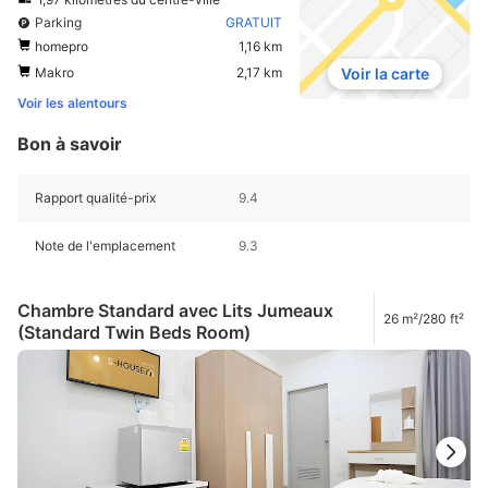
Parking
GRATUIT
homepro
1,16 km
Makro
2,17 km
Voir la carte
Voir les alentours
Bon à savoir
Rapport qualité-prix
9.4
Note de l'emplacement
9.3
Chambre Standard avec Lits Jumeaux
26 m²/280 ft²
(Standard Twin Beds Room)