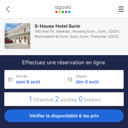
S-House Hotel Surin
380 moo 16 , Salakdai , Mueang Surin , Surin , 32000,
Municipalité de Surin, Surin, Surin, Thaïlande, 32000
Effectuez une réservation en ligne
Arrivée
Départ
sam 8 août
dim 9 août
1
2
0
Chambre
adultes
Enfants
Vérifier la disponibilité & les prix