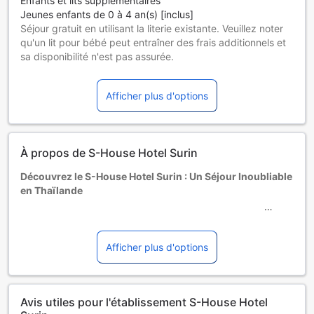
Enfants et lits supplémentaires
Jeunes enfants de 0 à 4 an(s) [inclus]
Séjour gratuit en utilisant la literie existante. Veuillez noter
qu'un lit pour bébé peut entraîner des frais additionnels et
sa disponibilité n'est pas assurée.
Enfants de 5 à 10 ans
Séjour gratuit en utilisant la literie existante.
Afficher plus d'options
Les hôtes de 11 ans et plus sont considérés comme des
adultes.
Les lits supplémentaires dépendent de la chambre que
vous choisissez. Pour plus de détails, veuillez vérifier la
À propos de S-House Hotel Surin
capacité de chaque chambre.
Certains suppléments et des conditions particulières
Découvrez le S-House Hotel Surin : Un Séjour Inoubliable
peuvent s'appliquer si vous réservez plus de 5 chambres
en Thaïlande
Niché au cœur de la charmante ville de Surin, le S-House
Hotel Surin est un établissement moderne qui a ouvert ses
portes en 2018. Avec son design contemporain et son
Afficher plus d'options
ambiance chaleureuse, cet hôtel est l'endroit idéal pour les
voyageurs en quête de confort et de sérénité. Le S-House
Hotel Surin offre une expérience unique, alliant hospitalité
Avis utiles pour l'établissement S-House Hotel
thaïlandaise et commodités modernes, pour que chaque