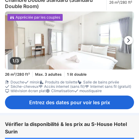
Chambre Double Standard (Standard
26 m²/280 ft²
Double Room)
Appréciée par les couples
1/3
26 m²/280 ft²
Max. 3 adultes
1 lit double
Douche
miroir
Produits de toilette
Salle de bains privée
Sèche-cheveux
Accès internet (sans fil)
Internet sans fil (gratuit)
télévision écran plat
Climatisation
moustiquaire
Entrez des dates pour voir les prix
Vérifier la disponibilité & les prix au S-House Hotel
Surin