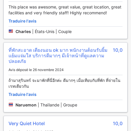
permet d'accéder facilement aux attractions locales et aux
This place was awesome, great value, great location, great
points d'intérêt. Que ce soit pour une excursion d'une
facilities and very friendly staff! Highly recommend!
journée ou un simple trajet vers le centre-ville, vous
apprécierez la commodité d'avoir un espace de
Traduire l'avis
stationnement à votre disposition. Au S-House Hotel Surin,
nous nous engageons à rendre votre séjour aussi agréable
Charles
|
États-Unis | Couple
que possible, en veillant à ce que vos besoins en matière
de transport soient entièrement satisfaits.
ที่พักสะอาด เตียงนอน ok มาก พนักงานต้อนรับยิ้ม
10,0
Équipements des Chambres au S-House Hotel Surin
แย้มแจ่มใส บริการดีมากๆ มีเจ้าหน้าที่ดูแลความ
ปลอดภัย
Au S-House Hotel Surin, chaque chambre est conçue pour
Avis déposé le 26 novembre 2024
offrir un confort optimal et un cadre relaxant. Les chambres
sont équipées de la climatisation, vous permettant de
ถ้ามาสุรินทร์ จะมาพักที่นี่อีกค่ะ ดีมากๆ เมื่อเทียบกับที่พัก ที่จ่ายใน
réguler la température selon vos préférences, même lors
เรทเดียวกัน
des journées les plus chaudes de Thaïlande. Profitez de
Traduire l'avis
votre séjour en toute tranquillité avec des rideaux
occultants qui garantissent une obscurité totale pour un
Naruemon
|
Thaïlande | Groupe
sommeil réparateur. De plus, chaque chambre dispose d'un
balcon ou d'une terrasse, où vous pourrez savourer un café
matinal ou admirer le coucher de soleil dans un cadre
Very Quiet Hotel
10,0
apaisant.
Pour votre commodité, vous trouverez un réfrigérateur