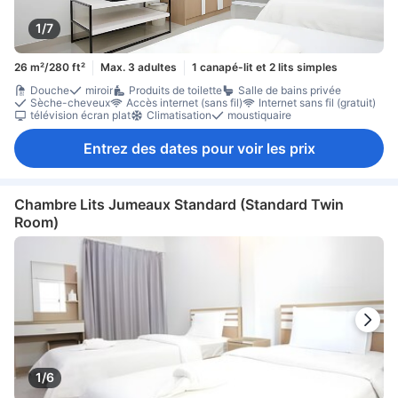
1/7
26 m²/280 ft²
Max. 3 adultes
1 canapé-lit et 2 lits simples
Douche
miroir
Produits de toilette
Salle de bains privée
Sèche-cheveux
Accès internet (sans fil)
Internet sans fil (gratuit)
télévision écran plat
Climatisation
moustiquaire
Entrez des dates pour voir les prix
Chambre Lits Jumeaux Standard (Standard Twin
Room)
1/6