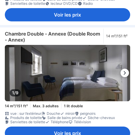
Serviettes de toilette
lecteur DVD/CD
Radio
Voir les prix
Chambre Double - Annexe (Double Room
14 m²/151 ft²
- Annex)
1/9
14 m²/151 ft²
Max. 3 adultes
1 lit double
vue : sur l’extérieur
Douche
miroir
peignoirs
Produits de toilette
Salle de bains privée
Sèche-cheveux
Serviettes de toilette
Téléphone
Télévision
Voir les prix