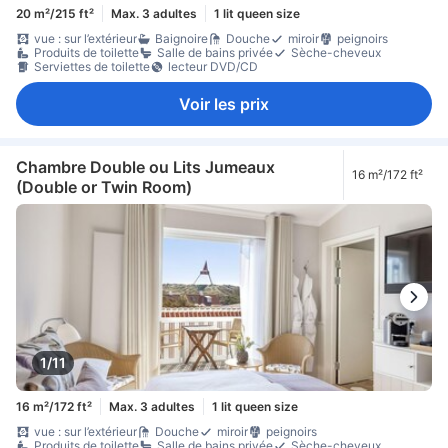
20 m²/215 ft²
Max. 3 adultes
1 lit queen size
vue : sur l’extérieur
Baignoire
Douche
miroir
peignoirs
Produits de toilette
Salle de bains privée
Sèche-cheveux
Serviettes de toilette
lecteur DVD/CD
Voir les prix
Chambre Double ou Lits Jumeaux
16 m²/172 ft²
(Double or Twin Room)
1/11
16 m²/172 ft²
Max. 3 adultes
1 lit queen size
vue : sur l’extérieur
Douche
miroir
peignoirs
Produits de toilette
Salle de bains privée
Sèche-cheveux