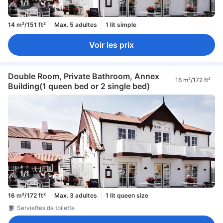
1/1
14 m²/151 ft²
Max. 5 adultes
1 lit simple
Voir les prix
Double Room, Private Bathroom, Annex
16 m²/172 ft²
Building(1 queen bed or 2 single bed)
1/1
16 m²/172 ft²
Max. 3 adultes
1 lit queen size
Serviettes de toilette