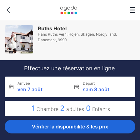
Ruths Hotel
Hans Ruths Vej 1, Hojen, Skagen, Nordjylland,
Danemark, 9990
Effectuez une réservation en ligne
Arrivée
Départ
ven 7 août
sam 8 août
1
2
0
Chambre
adultes
Enfants
Vérifier la disponibilité & les prix