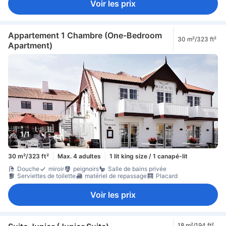
Voir les prix
Appartement 1 Chambre (One-Bedroom
30 m²/323 ft²
Apartment)
1/1
30 m²/323 ft²
Max. 4 adultes
1 lit king size / 1 canapé-lit
Douche
miroir
peignoirs
Salle de bains privée
Serviettes de toilette
matériel de repassage
Placard
Voir les prix
18 m²/194 ft²