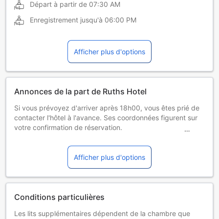
Départ à partir de
07:30 AM
Enregistrement jusqu'à
06:00 PM
Afficher plus d'options
Annonces de la part de Ruths Hotel
Si vous prévoyez d'arriver après 18h00, vous êtes prié de
contacter l'hôtel à l'avance. Ses coordonnées figurent sur
votre confirmation de réservation.
Si vous venez avec vos animaux de compagnie, vous êtes
également prié de contacter l'hôtel pour l'en informer.
Veuillez noter que certaines chambres sont utilisées par
Afficher plus d'options
des personnes voyageant avec leurs animaux de
compagnie.
La brasserie est ouverte 7 j/7, toute l'année, toutefois le
Ruths Gourmet est fermé en hiver d'octobre à mars.
Conditions particulières
Les lits supplémentaires dépendent de la chambre que