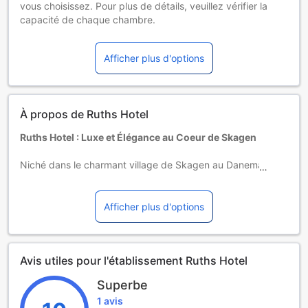
vous choisissez. Pour plus de détails, veuillez vérifier la
capacité de chaque chambre.
Certains suppléments et des conditions particulières
peuvent s'appliquer si vous réservez plus de 5 chambres
Afficher plus d'options
À propos de Ruths Hotel
Ruths Hotel : Luxe et Élégance au Coeur de Skagen
Niché dans le charmant village de Skagen au Danemark, le
Ruths Hotel est un véritable havre de paix qui allie luxe et
confort dans un cadre naturel époustouflant. Avec son
ambiance raffinée et son service impeccable, cet hôtel 5
Afficher plus d'options
étoiles est l'endroit idéal pour se ressourcer et découvrir la
beauté unique de la région. Que vous soyez en quête d'une
escapade romantique ou d'un séjour en famille, Ruths Hotel
Avis utiles pour l'établissement Ruths Hotel
saura répondre à toutes vos attentes.
Les visiteurs peuvent s'enregistrer à partir de 15h00, ce qui
Superbe
vous laisse le temps d'explorer les environs ou de profiter
1 avis
des installations de l'hôtel avant de vous installer dans