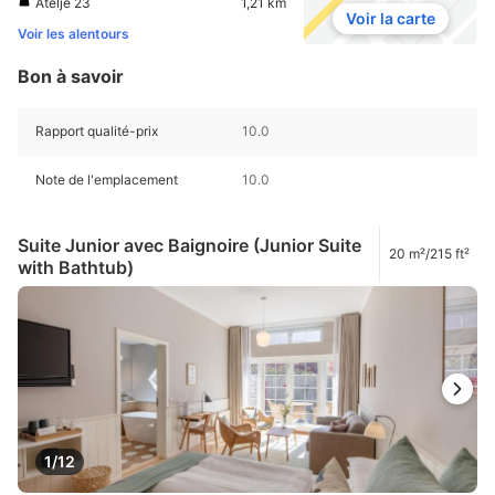
Atelje 23
1,21 km
Voir la carte
Voir les alentours
Bon à savoir
Rapport qualité-prix
10.0
Note de l'emplacement
10.0
Suite Junior avec Baignoire (Junior Suite
20 m²/215 ft²
with Bathtub)
1/12