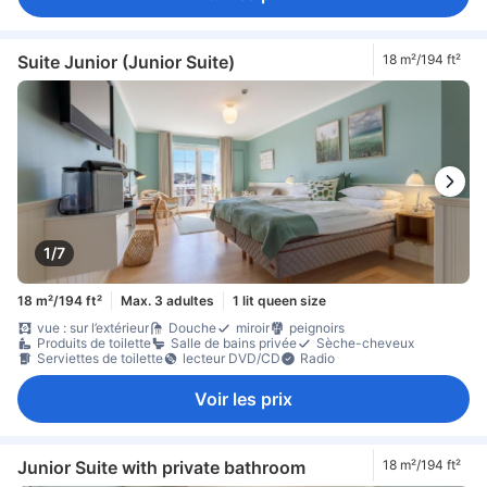
Suite Junior (Junior Suite)
18 m²/194 ft²
1/7
18 m²/194 ft²
Max. 3 adultes
1 lit queen size
vue : sur l’extérieur
Douche
miroir
peignoirs
Produits de toilette
Salle de bains privée
Sèche-cheveux
Serviettes de toilette
lecteur DVD/CD
Radio
Voir les prix
Junior Suite with private bathroom
18 m²/194 ft²