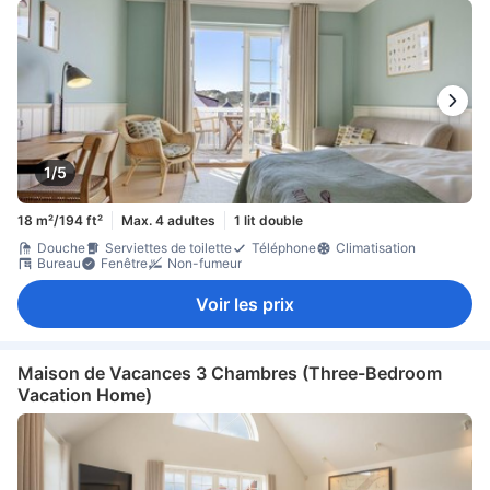
1/5
18 m²/194 ft²
Max. 4 adultes
1 lit double
Douche
Serviettes de toilette
Téléphone
Climatisation
Bureau
Fenêtre
Non-fumeur
Voir les prix
Maison de Vacances 3 Chambres (Three-Bedroom
Vacation Home)