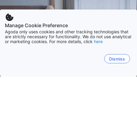
Manage Cookie Preference
Agoda only uses cookies and other tracking technologies that
are strictly necessary for functionality. We do not use analytical
or marketing cookies. For more details, click
here
Dismiss
Accueil
Argentine Établissements
Province de Jujuy
Jujuy
Buenos Aires
Córdoba
Mendoza
Rio N
San Salvador de Jujuy
Tilcara
Humahuaca
Purma