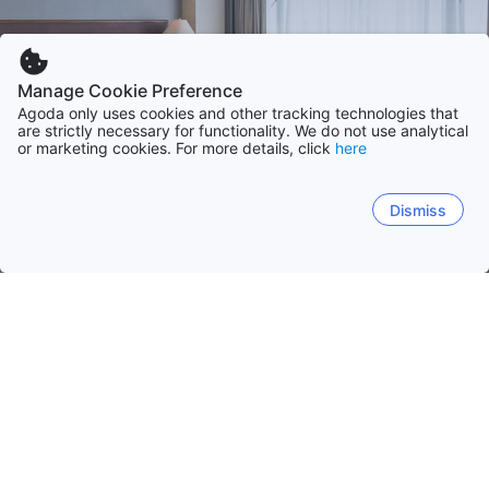
Manage Cookie Preference
Agoda only uses cookies and other tracking technologies that
are strictly necessary for functionality. We do not use analytical
or marketing cookies. For more details, click
here
Dismiss
Accueil
Suède Établissements
Blekinge
Blekinge
Gothie occidentale
Scanie
Stockholm
Solvesborg
Karlskrona
Ronneby
Holmsjo
Ka