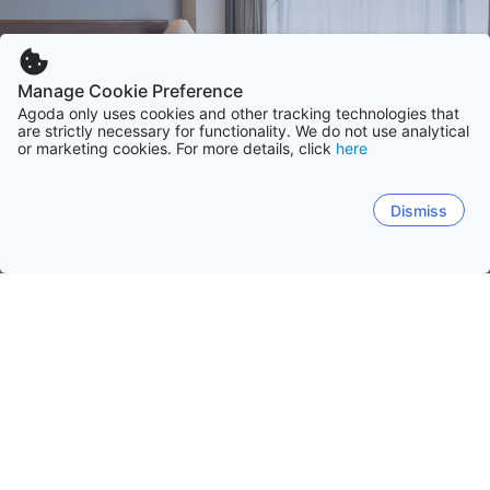
Manage Cookie Preference
Agoda only uses cookies and other tracking technologies that
are strictly necessary for functionality. We do not use analytical
or marketing cookies. For more details, click
here
Dismiss
Accueil
Ouzbékistan Établissements
Andijon
Andijon
Toshkent
Samarqand
Bukhoro
Khor
Andizhan