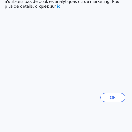
n'utilisons pas de cookies analytiques ou de marketing. Pour
plus de détails, cliquez sur
ici
Tout voir
Villes en vogue
Séoul
Corée du Sud
Jeju
Corée du Sud
Tainan
Taïwan
OK
Fukuoka
Japon
Las Vegas (NV)
États-Unis