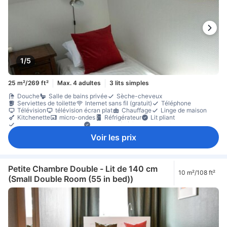
1/5
25 m²/269 ft²
Max. 4 adultes
3 lits simples
Douche
Salle de bains privée
Sèche-cheveux
Serviettes de toilette
Internet sans fil (gratuit)
Téléphone
Télévision
télévision écran plat
Chauffage
Linge de maison
Kitchenette
micro-ondes
Réfrigérateur
Lit pliant
Portant pour vêtements
Lit pour bébé (sur demande)
Animaux acceptés en chambre
Non-fumeur
Voir les prix
Petite Chambre Double - Lit de 140 cm
10 m²/108 ft²
(Small Double Room (55 in bed))