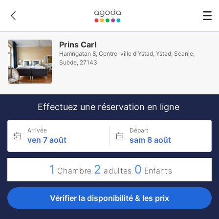
Prins Carl
Hamngatan 8, Centre-ville d'Ystad, Ystad, Scanie,
Suède, 27143
Effectuez une réservation en ligne
Arrivée
Départ
ven 7 août
sam 8 août
1
2
0
Chambre
adultes
Enfants
Vérifier la disponibilité & les prix