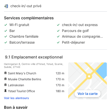
check-in/-out privé
Services complémentaires
Wi-Fi gratuit
check-in/-out express
Bar
Parcours de golf
Chambre familiale
Animaux de compagnie
acceptés
Balcon/terrasse
Petit-déjeuner
9.1
Emplacement exceptionnel
Hamngatan 8, Centre-ville d'Ystad, Ystad, Scanie,
Suède, 27143
Saint Mary's Church
120 m
Musée Charlotte Berlins
170 m
Latinskolan
170 m
Ystad Tourist Office
180 m
Voir la carte
Voir les alentours
Bon à savoir