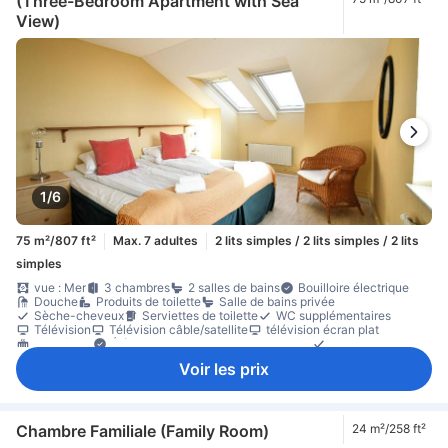
(Three-Bedroom Apartment with Sea
View)
1/6
75 m²/807 ft²
Max. 7 adultes
2 lits simples / 2 lits simples / 2 lits
simples
vue : Mer
3 chambres
2 salles de bains
Bouilloire électrique
Douche
Produits de toilette
Salle de bains privée
Sèche-cheveux
Serviettes de toilette
WC supplémentaires
Télévision
Télévision câble/satellite
télévision écran plat
Chauffage
Éléments de confort pour le sommeil
Linge de maison
Prise près du lit
cafetière/théière
cuisine équipée
micro-ondes
Voir les prix
Réfrigérateur
Table à manger
Verres à vin
Balcon/terrasse
Canapé
coin repas séparé
Mobilier de jardin
parquet
Poubelles
zone de places assises
Placard
Portant pour vêtements
Lit pour bébé (sur demande)
Accessible par ascenseur
Détecteur de fumée
Chambre Familiale (Family Room)
24 m²/258 ft²
Équipements de sécurité/sûreté
extincteur