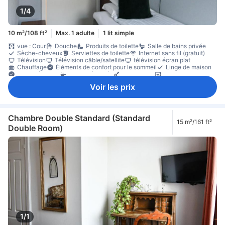
1/4
10 m²/108 ft²
Max. 1 adulte
1 lit simple
vue : Cour
Douche
Produits de toilette
Salle de bains privée
Sèche-cheveux
Serviettes de toilette
Internet sans fil (gratuit)
Télévision
Télévision câble/satellite
télévision écran plat
Chauffage
Éléments de confort pour le sommeil
Linge de maison
Prise près du lit
cuisine équipée
Kitchenette
micro-ondes
Réfrigérateur
Ménage quotidien
Balcon/terrasse
Bureau
Voir les prix
Canapé
parquet
Poubelles
zone de places assises
Placard
Portant pour vêtements
Animaux acceptés en chambre
Accessible par un escalier
Détecteur de fumée
Équipements de sécurité/sûreté
extincteur
Non-fumeur
Chambre Double Standard (Standard
15 m²/161 ft²
Double Room)
1/1