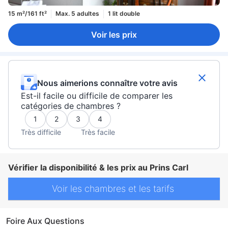
15 m²/161 ft²
Max. 5 adultes
1 lit double
Voir les prix
Nous aimerions connaître votre avis
Est-il facile ou difficile de comparer les
catégories de chambres ?
1
2
3
4
Très difficile
Très facile
Vérifier la disponibilité & les prix au Prins Carl
Voir les chambres et les tarifs
Foire Aux Questions