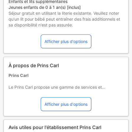
Enfants et lits supplémentaires
Jeunes enfants de 0 à 1 an(s) [inclus]
Séjour gratuit en utilisant la literie existante. Veuillez noter
qu'un lit pour bébé peut entraîner des frais additionnels et
sa disponibilité n'est pas assurée.
Enfants de 2 à 12 ans
Utilisation d'un lit supplémentaire nécessaire
Afficher plus d'options
Les hôtes de 13 ans et plus sont considérés comme des
adultes.
Les lits supplémentaires dépendent de la chambre que
vous choisissez. Pour plus de détails, veuillez vérifier la
À propos de Prins Carl
capacité de chaque chambre.
Certains suppléments et des conditions particulières
Prins Carl
peuvent s'appliquer si vous réservez plus de 5 chambres
Le Prins Carl propose une gamme de services et
d'équipements conçus pour rendre votre séjour plus
agréable. Ne perdez jamais le contact avec vos relations
Afficher plus d'options
grâce au Wi-Fi gratuit proposé tout au long de votre séjour.
Les prestations en chambre incluant service d'étage
et ménage quotidien, vous pouvez pleinement vous
Avis utiles pour l'établissement Prins Carl
détendre et profiter de votre séjour. Il n'est permis de