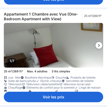
Lit pour bébé (sur demande)
Animaux acceptés en chambre
Accessible par ascenseur
Accessible par un escalier
Détecteur de fumée
Équipements de sécurité/sûreté
extincteur
Non-fumeur
Appartement 1 Chambre avec Vue (One-
25 m²/269 ft²
Bedroom Apartment with View)
1/7
25 m²/269 ft²
Max. 4 adultes
3 lits simples
vue : Mer
Bouilloire électrique
Douche
Produits de toilette
Salle de bains privée
Sèche-cheveux
Serviettes de toilette
Télévision
Télévision câble/satellite
télévision écran plat
Chauffage
Éléments de confort pour le sommeil
Linge de maison
Prise près du lit
cafetière/théière
Kitchenette
micro-ondes
Réfrigérateur
Table à manger
Verres à vin
Canapé
Voir les prix
coin repas séparé
parquet
Poubelles
zone de places assises
Placard
Portant pour vêtements
Lit pour bébé (sur demande)
Accessible par ascenseur
Détecteur de fumée