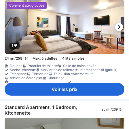
Convient aux groupes
1/5
24 m²/258 ft²
Max. 5 adultes
4 lits simples
Douche
Produits de toilette
Salle de bains privée
Sèche-cheveux
Serviettes de toilette
Internet sans fil (gratuit)
Téléphone
Télévision
Télévision câble/satellite
télévision écran plat
Chauffage
Éléments de confort pour le sommeil
Linge de maison
Prise près du lit
cuisine équipée
Kitchenette
micro-ondes
Voir les prix
Réfrigérateur
Ménage quotidien
Balcon/terrasse
Canapé
Lit pliant
parquet
Poubelles
zone de places assises
Placard
Portant pour vêtements
Lit pour bébé (sur demande)
Animaux acceptés en chambre
Accessible par un escalier
Détecteur de fumée
Équipements de sécurité/sûreté
extincteur
Standard Apartment, 1 Bedroom,
25 m²/269 ft²
Non-fumeur
Kitchenette