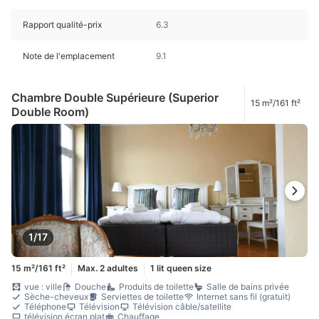
Rapport qualité-prix
6.3
Note de l'emplacement
9.1
Chambre Double Supérieure (Superior
15 m²/161 ft²
Double Room)
1/17
15 m²/161 ft²
Max. 2 adultes
1 lit queen size
vue : ville
Douche
Produits de toilette
Salle de bains privée
Sèche-cheveux
Serviettes de toilette
Internet sans fil (gratuit)
Téléphone
Télévision
Télévision câble/satellite
télévision écran plat
Chauffage