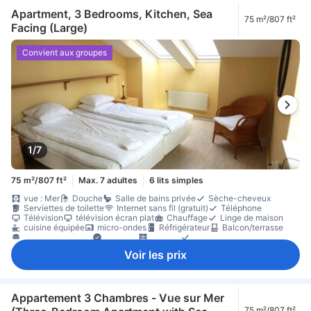
Équipements de sécurité/sûreté
extincteur
Apartment, 3 Bedrooms, Kitchen, Sea
75 m²/807 ft²
Facing (Large)
Convient aux groupes
1/7
75 m²/807 ft²
Max. 7 adultes
6 lits simples
vue : Mer
Douche
Salle de bains privée
Sèche-cheveux
Serviettes de toilette
Internet sans fil (gratuit)
Téléphone
Télévision
télévision écran plat
Chauffage
Linge de maison
cuisine équipée
micro-ondes
Réfrigérateur
Balcon/terrasse
coin repas séparé
Lit pliant
Placard
Portant pour vêtements
Lit pour bébé (sur demande)
Animaux acceptés en chambre
Voir les prix
Non-fumeur
Appartement 3 Chambres - Vue sur Mer
75 m²/807 ft²