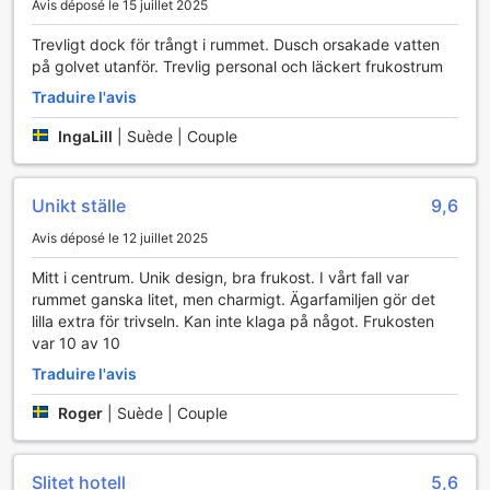
Avis déposé le 15 juillet 2025
Pourquoi séjourner ici
Trevligt dock för trångt i rummet. Dusch orsakade vatten
Ici, vous trouverez des chambres moins chères que dans
på golvet utanför. Trevlig personal och läckert frukostrum
98 % de toutes les autres options disponibles en ville.
Traduire l'avis
IngaLill
|
Suède | Couple
Unikt ställe
9,6
Avis déposé le 12 juillet 2025
Mitt i centrum. Unik design, bra frukost. I vårt fall var
rummet ganska litet, men charmigt. Ägarfamiljen gör det
lilla extra för trivseln. Kan inte klaga på något. Frukosten
var 10 av 10
Traduire l'avis
Roger
|
Suède | Couple
Slitet hotell
5,6