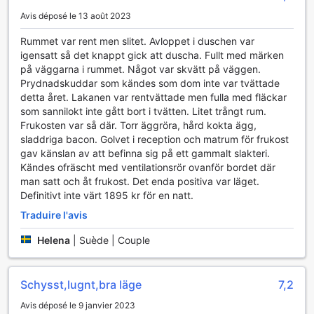
Avis déposé le 13 août 2023
Rummet var rent men slitet. Avloppet i duschen var
igensatt så det knappt gick att duscha. Fullt med märken
på väggarna i rummet. Något var skvätt på väggen.
Prydnadskuddar som kändes som dom inte var tvättade
detta året. Lakanen var rentvättade men fulla med fläckar
som sannilokt inte gått bort i tvätten. Litet trångt rum.
Frukosten var så där. Torr äggröra, hård kokta ägg,
sladdriga bacon. Golvet i reception och matrum för frukost
gav känslan av att befinna sig på ett gammalt slakteri.
Kändes ofräscht med ventilationsrör ovanför bordet där
man satt och åt frukost. Det enda positiva var läget.
Definitivt inte värt 1895 kr för en natt.
Traduire l'avis
Helena
|
Suède | Couple
Schysst,lugnt,bra läge
7,2
Avis déposé le 9 janvier 2023