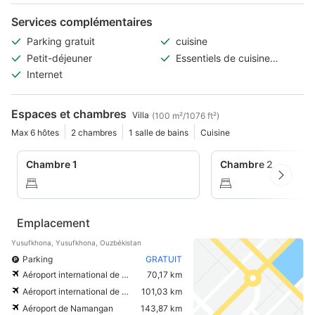
Services complémentaires
Parking gratuit
cuisine
Petit-déjeuner
Essentiels de cuisine
(ustensiles de
Internet
cuisine/huile/condiments/
épices)
Espaces et chambres
Villa
(100 m²/1076 ft²)
Max 6 hôtes
2 chambres
1 salle de bains
Cuisine
Chambre 1
Chambre 2
Emplacement
Yusufkhona, Yusufkhona, Ouzbékistan
Parking
GRATUIT
Aéroport international de Tashkent
70,17 km
Aéroport international de Shymkent
101,03 km
Aéroport de Namangan
143,87 km