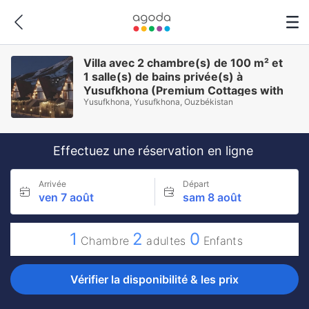
Villa avec 2 chambre(s) de 100 m² et
1 salle(s) de bains privée(s) à
Yusufkhona (Premium Cottages with
Yusufkhona, Yusufkhona, Ouzbékistan
sauna and panoramic view)
Effectuez une réservation en ligne
Arrivée
Départ
ven 7 août
sam 8 août
1
2
0
Chambre
adultes
Enfants
Vérifier la disponibilité & les prix