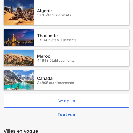
premium wood and custom made furniture and amazing full
view no frame panoramic windows
Algérie
1678 établissements
Thaïlande
130406 établissements
Maroc
44643 établissements
Canada
34865 établissements
Voir plus
Tout voir
Villes en vogue