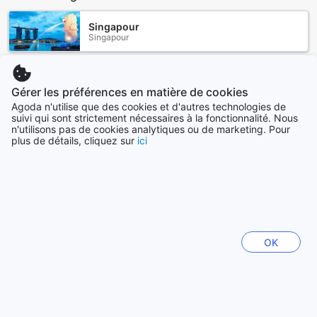
Singapour
Singapour
Cebu
Gérer les préférences en matière de cookies
Philippines
Agoda n'utilise que des cookies et d'autres technologies de
suivi qui sont strictement nécessaires à la fonctionnalité. Nous
n'utilisons pas de cookies analytiques ou de marketing. Pour
Sydney
plus de détails, cliquez sur
ici
Australie
Hong-Kong
Hong Kong
Tainan
OK
Taïwan
Voir plus
Tout voir