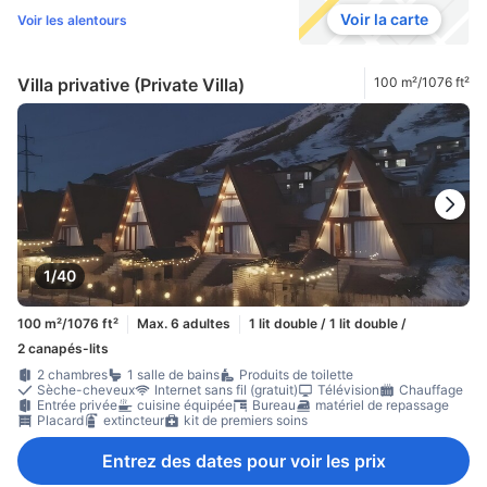
Voir la carte
Voir les alentours
Villa privative (Private Villa)
100 m²/1076 ft²
1/40
100 m²/1076 ft²
Max. 6 adultes
1 lit double / 1 lit double /
2 canapés-lits
2 chambres
1 salle de bains
Produits de toilette
Sèche-cheveux
Internet sans fil (gratuit)
Télévision
Chauffage
Entrée privée
cuisine équipée
Bureau
matériel de repassage
Placard
extincteur
kit de premiers soins
Entrez des dates pour voir les prix